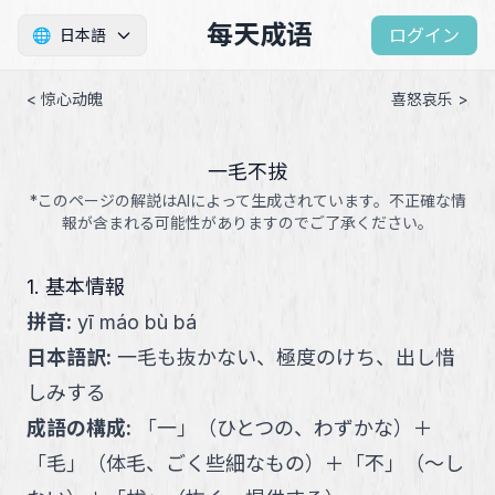
每天成语
ログイン
🌐
日本語
< 惊心动魄
喜怒哀乐 >
一毛不拔
*このページの解説はAIによって生成されています。不正確な情
報が含まれる可能性がありますのでご了承ください。
1. 基本情報
拼音
:
yī máo bù bá
日本語訳
:
一毛も抜かない、極度のけち、出し惜
しみする
成語の構成
:
「
一
」
（
ひとつの、わずかな
）
＋
「
毛
」
（
体毛、ごく些細なもの
）
＋
「
不
」
（
～し