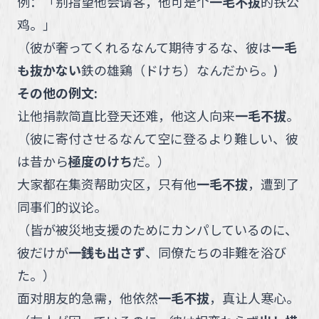
例：
「
别指望他会请客，他可是个
一毛不拔
的铁公
鸡。
」
（
彼が奢ってくれるなんて期待するな、彼は
一毛
も抜かない
鉄の雄鶏（ドけち）なんだから。
)
その他の例文:
让他捐款简直比登天还难，他这人向来
一毛不拔
。
（
彼に寄付させるなんて空に登るより難しい、彼
は昔から
極度のけち
だ。
）
大家都在集资帮助灾区，只有他
一毛不拔
，遭到了
同事们的议论。
（
皆が被災地支援のためにカンパしているのに、
彼だけが
一銭も出さず
、同僚たちの非難を浴び
た。
）
面对朋友的急需，他依然
一毛不拔
，真让人寒心。