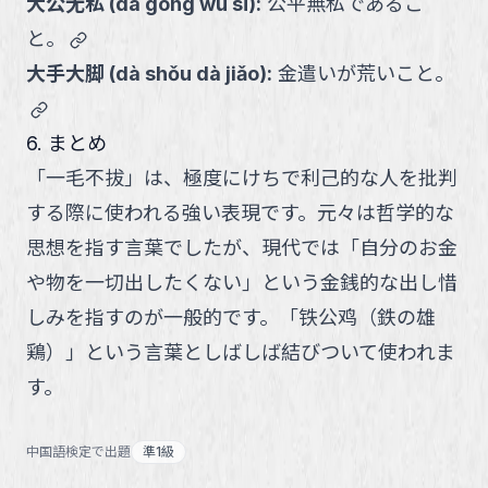
大公无私
(
dà gōng wú sī
):
公平無私であるこ
link
と。
大手大脚
(
dà shǒu dà jiǎo
):
金遣いが荒いこと。
link
6. まとめ
「一毛不拔」は、極度にけちで利己的な人を批判
する際に使われる強い表現です。元々は哲学的な
思想を指す言葉でしたが、現代では「自分のお金
や物を一切出したくない」という金銭的な出し惜
しみを指すのが一般的です。「铁公鸡（鉄の雄
鶏）」という言葉としばしば結びついて使われま
す。
中国語検定で出題
準1級