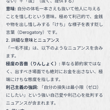
ない
）
＋
「
拔
」
（
抜く、提供する
）
意味
:
自分の体毛一本さえも抜いて他人に与える
ことを惜しむという意味。極めて利己的で、金銭
や物を出し惜しみする「けち」な様子を表す貶し
言葉（Derogatory）です。
2. 詳細な意味とニュアンス
「
一毛不拔
」
は、以下のようなニュアンスを含み
ます。
極度の吝嗇（りんしょく）
:
単なる節約家ではな
く、出すべき場面でも絶対にお金を出さない、極
端にけちな態度を指します。
利己主義の強調
:
「自分の損失は最小限（ゼロ）
にしたい」という強い自己愛や利己心を批判する
ニュアンスが含まれます。