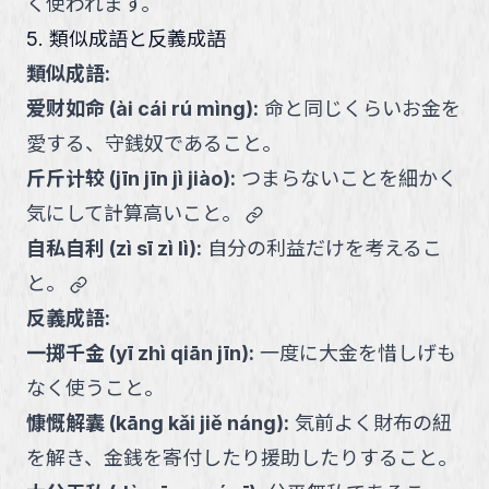
く使われます。
5. 類似成語と反義成語
類似成語:
爱财如命
(
ài cái rú mìng
):
命と同じくらいお金を
愛する、守銭奴であること。
斤斤计较
(
jīn jīn jì jiào
):
つまらないことを細かく
link
気にして計算高いこと。
自私自利
(
zì sī zì lì
):
自分の利益だけを考えるこ
link
と。
反義成語:
一掷千金
(
yī zhì qiān jīn
):
一度に大金を惜しげも
なく使うこと。
慷慨解囊
(
kāng kǎi jiě náng
):
気前よく財布の紐
を解き、金銭を寄付したり援助したりすること。