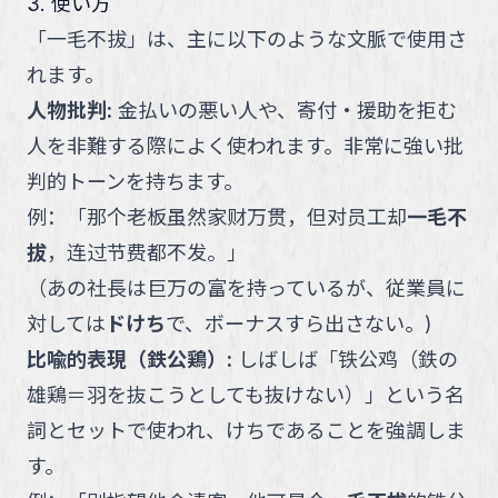
3. 使い方
「
一毛不拔
」
は、主に以下のような文脈で使用さ
れます。
人物批判
:
金払いの悪い人や、寄付・援助を拒む
人を非難する際によく使われます。非常に強い批
判的トーンを持ちます。
例：
「
那个老板虽然家财万贯，但对员工却
一毛不
拔
，连过节费都不发。
」
（
あの社長は巨万の富を持っているが、従業員に
対しては
ドけち
で、ボーナスすら出さない。
)
比喩的表現（鉄公鶏）
:
しばしば「铁公鸡（鉄の
雄鶏＝羽を抜こうとしても抜けない）」という名
詞とセットで使われ、けちであることを強調しま
す。