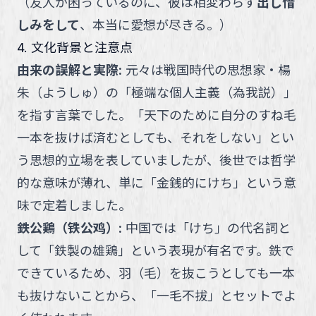
（
友人が困っているのに、彼は相変わらず
出し惜
しみをして
、本当に愛想が尽きる。
）
4. 文化背景と注意点
由来の誤解と実際
:
元々は戦国時代の思想家・楊
朱（ようしゅ）の「極端な個人主義（為我説）」
を指す言葉でした。「天下のために自分のすね毛
一本を抜けば済むとしても、それをしない」とい
う思想的立場を表していましたが、後世では哲学
的な意味が薄れ、単に「金銭的にけち」という意
味で定着しました。
鉄公鶏（铁公鸡）
:
中国では「けち」の代名詞と
して「鉄製の雄鶏」という表現が有名です。鉄で
できているため、羽（毛）を抜こうとしても一本
も抜けないことから、「一毛不拔」とセットでよ