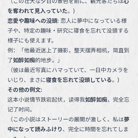
（
この壮大な夕日の景色を前に、観光客たちは
心
を奪われて見入っていた
。
)
恋愛や趣味への没頭
:
恋人に夢中になっている様
子や、特定の趣味・研究に寝食を忘れて没頭する
様子にも使えます。
例：
「
他最近迷上了摄影，整天摆弄相机，简直到
了
如醉如痴
的地步。
」
（
彼は最近写真にハマっていて、一日中カメラを
いじり、まさに
寝食を忘れて没頭している
。
)
その他の例文:
这本小说情节跌宕起伏，读得我
如醉如痴
，完全忘
记了时间。
（
この小説はストーリーの展開が激しく、私は
夢
中になって読みふけり
、完全に時間を忘れてしま