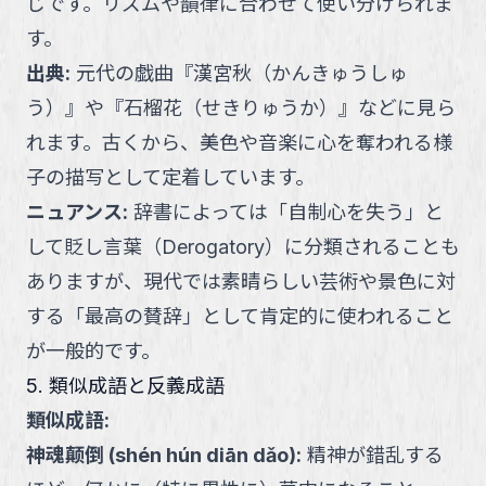
じです。リズムや韻律に合わせて使い分けられま
す。
出典
:
元代の戯曲『漢宮秋（かんきゅうしゅ
う）』や『石榴花（せきりゅうか）』などに見ら
れます。古くから、美色や音楽に心を奪われる様
子の描写として定着しています。
ニュアンス
:
辞書によっては「自制心を失う」と
して貶し言葉（Derogatory）に分類されることも
ありますが、現代では素晴らしい芸術や景色に対
する「最高の賛辞」として肯定的に使われること
が一般的です。
5. 類似成語と反義成語
類似成語:
神魂颠倒
(
shén hún diān dǎo
):
精神が錯乱する