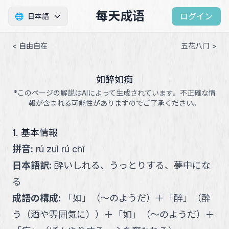
每天成语
ログイン
🌐
日本語
< 自由自在
五花八门 >
如醉如痴
*このページの解説はAIによって生成されています。不正確な情
報が含まれる可能性がありますのでご了承ください。
1. 基本情報
拼音
:
rú zuì rú chī
日本語訳
:
酔いしれる、うっとりする、夢中にな
る
成語の構成
:
「
如
」
（
～のようだ
）
＋
「
醉
」
（
酔
う（酒や雰囲気に）
）
＋
「
如
」
（
～のようだ
）
＋