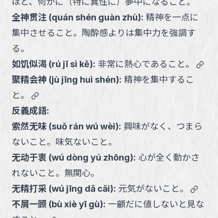
ほど、何かに（特に異性に）夢中になること。
全神贯注
(
quán shén guàn zhù
):
精神を一点に
集中させること。陶酔感よりは集中力を強調す
る。
link
如饥似渴
(
rú jī sì kě
):
非常に熱心であること。
聚精会神
(
jù jīng huì shén
):
精神を集中するこ
link
と。
反義成語:
索然无味
(
suǒ rán wú wèi
):
興味がなく、つまら
ないこと。味気ないこと。
无动于衷
(
wú dòng yú zhōng
):
心が全く動かさ
れないこと。無関心。
link
无精打采
(
wú jīng dǎ cǎi
):
元気がないこと。
不屑一顾
(
bù xiè yī gù
):
一顧だに値しないと見な