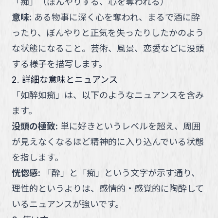
「
痴
」
（
ぼんやりする、心を奪われる
）
意味
:
ある物事に深く心を奪われ、まるで酒に酔
ったり、ぼんやりと正気を失ったりしたかのよう
な状態になること。芸術、風景、恋愛などに没頭
する様子を描写します。
2. 詳細な意味とニュアンス
「
如醉如痴
」
は、以下のようなニュアンスを含み
ます。
没頭の極致
:
単に好きというレベルを超え、周囲
が見えなくなるほど精神的に入り込んでいる状態
を指します。
恍惚感
:
「酔」と「痴」という文字が示す通り、
理性的というよりは、感情的・感覚的に陶酔して
いるニュアンスが強いです。