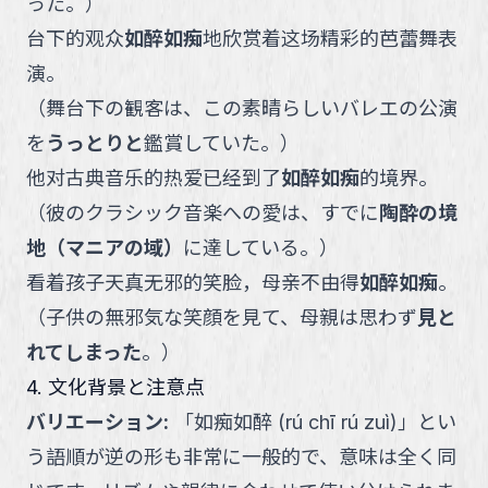
った。
）
台下的观众
如醉如痴
地欣赏着这场精彩的芭蕾舞表
演。
（
舞台下の観客は、この素晴らしいバレエの公演
を
うっとりと
鑑賞していた。
）
他对古典音乐的热爱已经到了
如醉如痴
的境界。
（
彼のクラシック音楽への愛は、すでに
陶酔の境
地（マニアの域）
に達している。
）
看着孩子天真无邪的笑脸，母亲不由得
如醉如痴
。
（
子供の無邪気な笑顔を見て、母親は思わず
見と
れてしまった
。
）
4. 文化背景と注意点
バリエーション
:
「如痴如醉 (rú chī rú zuì)」とい
う語順が逆の形も非常に一般的で、意味は全く同