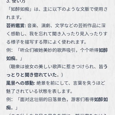
3. 使い方
「
如醉如痴
」
は、主に以下のような文脈で使用さ
れます。
芸術鑑賞
:
音楽、演劇、文学などの芸術作品に深
く感動し、我を忘れて聞き入ったり見入ったりす
る様子を描写する際によく使われます。
例：
「
听众们被她美妙的歌声吸引，个个听得
如醉
如痴
。
」
（
聴衆は彼女の美しい歌声に惹きつけられ、皆
う
っとりと聞き惚れていた
。
)
風景への感動
:
絶景を前にして、言葉を失うほど
魅了されている状態を表します。
例：
「
面对这壮丽的日落景色，游客们看得
如醉如
痴
。
」