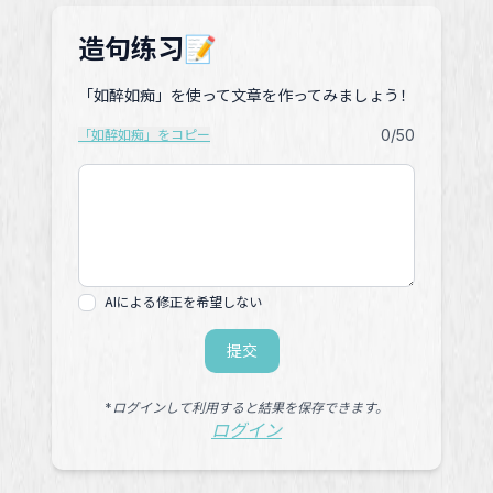
造句练习📝
「如醉如痴」を使って文章を作ってみましょう！
0
/50
「如醉如痴」をコピー
AIによる修正を希望しない
提交
*ログインして利用すると結果を保存できます。
ログイン