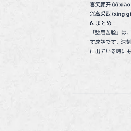
喜笑颜开
(
xǐ xiào
兴高采烈
(
xìng gā
6. まとめ
「愁眉苦脸」は
す成語です。深
に出ている時に