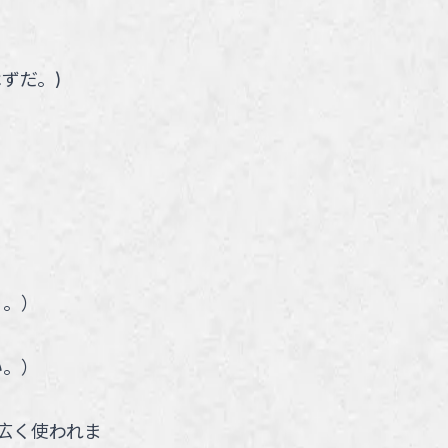
はずだ。
)
る。
）
い。
）
広く使われま