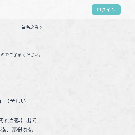
ログイン
当务之急 >
すのでご了承ください。
」
（
苦しい、
それが顔に出て
不満、憂鬱な気