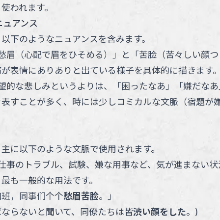
く使われます。
ニュアンス
、以下のようなニュアンスを含みます。
愁眉（心配で眉をひそめる）」と「苦脸（苦々しい顔つ
痛が表情にありありと出ている様子を具体的に描きます
望的な悲しみというよりは、「困ったなあ」「嫌だなあ
を表すことが多く、時には少しコミカルな文脈（宿題が
、主に以下のような文脈で使用されます。
仕事のトラブル、試験、嫌な用事など、気が進まない状
る最も一般的な用法です。
加班，同事们个个
愁眉苦脸
。
」
ばならないと聞いて、同僚たちは皆
渋い顔をした
。
)