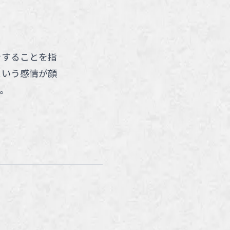
をすることを指
という感情が顔
。