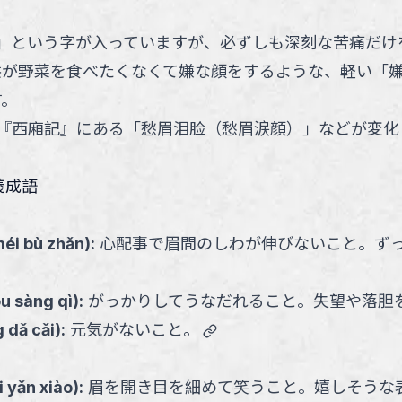
」という字が入っていますが、必ずしも深刻な苦痛だけ
供が野菜を食べたくなくて嫌な顔をするような、軽い「
す。
『西廂記』にある「愁眉泪脸（愁眉涙顔）」などが変化
義成語
éi bù zhǎn
):
心配事で眉間のしわが伸びないこと。ず
óu sàng qì
):
がっかりしてうなだれること。失望や落胆
link
g dǎ cǎi
):
元気がないこと。
i yǎn xiào
):
眉を開き目を細めて笑うこと。嬉しそうな