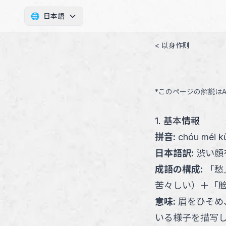
🌐
日本語
< 以身作则
*このページの解説は
1. 基本情報
拼音
:
chóu méi kǔ
日本語訳
:
渋い顔
成語の構成
:
「
愁
苦々しい
）
＋
「
意味
:
眉をひそめ
いる様子を描写