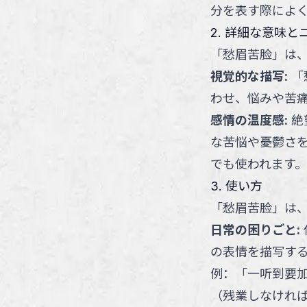
分を表す際によ
2. 詳細な意味と
「
愁眉苦脸
」
は
視覚的な描写
:
「
わせ、悩みや苦
感情の温度感
:
絶
な苦悩や憂鬱さ
でも使われます。
3. 使い方
「
愁眉苦脸
」
は
日常の困りごと
:
の表情を描写す
例：
「
一听到要
（
残業しなけれ