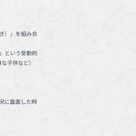
き）」を組み合
。
」という受動的
嫌な子供など）
況に直面した時