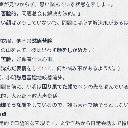
策が見つからず、思い悩んでいる状態を表します。
眉苦脸
的，问题总会有解决办法的。
」
ない顔
ばかりしていないで。問題には必ず解決策がある
的衣服，他不禁
愁眉苦脸
。
服の山を見て、彼は思わず
顔をしかめた
。
）
眉苦脸
，好像有什么心事。
は
沈んだ表情
をしていて、何か悩み事があるようだ。
）
题，小明
愁眉苦脸
地咬着笔头。
問題を前に、小明は
困り果てた顔で
ペンの先を噛んでい
脸
的，大家都不敢大声说话。
機嫌そうな顔
をしているので、誰も大声で話そうとしな
意点
常的で口語的な表現です。文学作品から日常会話まで幅