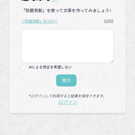
「愁眉苦脸」を使って文章を作ってみましょう！
0
/50
「愁眉苦脸」をコピー
AIによる修正を希望しない
提交
*ログインして利用すると結果を保存できます。
ログイン