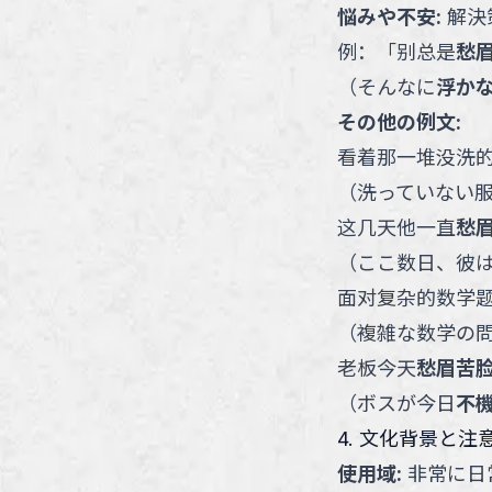
悩みや不安
:
解決
例：
「
别总是
愁
（
そんなに
浮か
その他の例文:
看着那一堆没洗
（
洗っていない
这几天他一直
愁
（
ここ数日、彼
面对复杂的数学
（
複雑な数学の
老板今天
愁眉苦
（
ボスが今日
不
4. 文化背景と注
使用域
:
非常に日