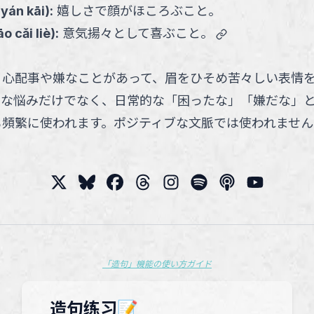
 yán kāi
):
嬉しさで顔がほころぶこと。
link
o cǎi liè
):
意気揚々として喜ぶこと。
、心配事や嫌なことがあって、眉をひそめ苦々しい表情
刻な悩みだけでなく、日常的な「困ったな」「嫌だな」
も頻繁に使われます。ポジティブな文脈では使われません
「造句」機能の使い方ガイド
造句练习📝