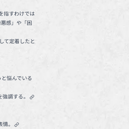
を指すわけでは
嫌悪感」や「困
して定着したと
っと悩んでいる
link
を強調する。
link
表情。