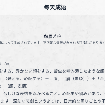
每天成语
愁眉苦脸
AIによって生成されています。不正確な情報が含まれる可能性がありま
 liǎn
をする、浮かない顔をする、苦虫を噛み潰したような顔
」
（
憂える、心配する
）
＋
「
眉
」
（
眉（まゆ）
）
＋
「
苦
脸
」
（
顔、表情
）
、苦しげな表情を浮かべること。心配事や悩みがあり、
します。深刻な悲劇というよりは、日常的な困りごとや