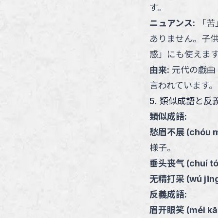
す。
ニュアンス
:
「苦
ありません。子
惑」にも使えま
由来
:
元代の戯曲
言われています。
5. 類似成語と反
類似成語:
愁眉不展
(
chóu m
様子。
垂头丧气
(
chuí t
无精打采
(
wú jīn
反義成語:
眉开眼笑
(
méi kā