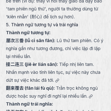
bề trên (ví dụ: thay vì nói thầy giáo đã dạy bảo
'tam phiên ngũ thứ', người ta thường dùng từ
'kiên nhẫn' (耐心) để lịch sự hơn).
5. Thành ngữ tương tự và trái nghĩa
Thành ngữ tương tự:
屡次三番
(
lǚ cì sān fān
):
Lũ thứ tam phiên. Có ý
nghĩa gần như tương đương, chỉ việc lặp đi lặp
lại nhiều lần.
接二连三
(
jiē èr lián sān
):
Tiếp nhị liên tam.
Nhấn mạnh vào tính liên tục, sự việc này chưa
link
dứt sự việc khác đã tới.
翻来覆去
(
fān lái fù qù
):
Trằn trọc không ngủ
link
được hoặc suy nghĩ đi nghĩ lại nhiều lần.
Thành ngữ trái nghĩa: