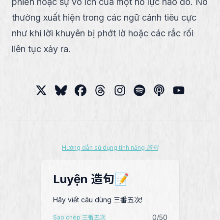
phiền hoặc sự vô ích của một nỗ lực nào đó. Nó
thường xuất hiện trong các ngữ cảnh tiêu cực
như khi lời khuyên bị phớt lờ hoặc các rắc rối
liên tục xảy ra.
Hướng dẫn sử dụng tính năng 造句
Luyện 造句📝
Hãy viết câu dùng 三番五次!
0
/50
Sao chép 三番五次