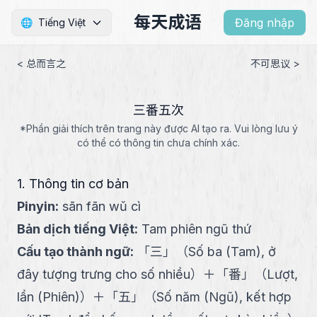
每天成语
Đăng nhập
🌐
Tiếng Việt
< 总而言之
不可思议 >
三番五次
*Phần giải thích trên trang này được AI tạo ra. Vui lòng lưu ý
có thể có thông tin chưa chính xác.
1. Thông tin cơ bản
Pinyin
:
sān fān wǔ cì
Bản dịch tiếng Việt
:
Tam phiên ngũ thứ
Cấu tạo thành ngữ
:
「
三
」
（
Số ba (Tam), ở
đây tượng trưng cho số nhiều
）
＋
「
番
」
（
Lượt,
lần (Phiên)
）
＋
「
五
」
（
Số năm (Ngũ), kết hợp