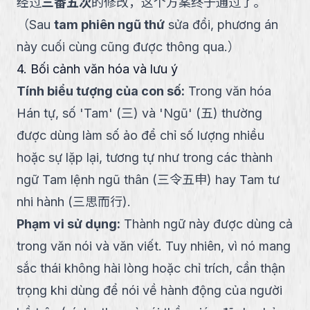
经过
三番五次
的修改，这个方案终于通过了。
（
Sau
tam phiên ngũ thứ
sửa đổi, phương án
này cuối cùng cũng được thông qua.
）
4. Bối cảnh văn hóa và lưu ý
Tính biểu tượng của con số
:
Trong văn hóa
Hán tự, số 'Tam' (三) và 'Ngũ' (五) thường
được dùng làm số ảo để chỉ số lượng nhiều
hoặc sự lặp lại, tương tự như trong các thành
ngữ Tam lệnh ngũ thân (三令五申) hay Tam tư
nhi hành (三思而行).
Phạm vi sử dụng
:
Thành ngữ này được dùng cả
trong văn nói và văn viết. Tuy nhiên, vì nó mang
sắc thái không hài lòng hoặc chỉ trích, cần thận
trọng khi dùng để nói về hành động của người