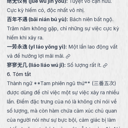
绝无仅有
(
jué wú jǐn yǒu
):
Tuyệt vô cận hữu.
Cực kỳ hiếm có, độc nhất vô nhị.
百年不遇
(
bǎi nián bú yù
):
Bách niên bất ngộ.
Trăm năm không gặp, chỉ những sự việc cực kỳ
hiếm khi xảy ra.
一劳永逸
(
yī láo yǒng yì
):
Một lần lao động vất
link
vả để hưởng lợi mãi mãi.
link
寥寥无几
(
liáo liáo wú jǐ
):
Số lượng rất ít.
6. Tóm tắt
Thành ngữ **Tam phiên ngũ thứ** (三番五次)
được dùng để chỉ việc một sự việc xảy ra nhiều
lần. Điểm đặc trưng của nó là không chỉ nói về
số lượng, mà còn hàm chứa cảm xúc chủ quan
của người nói như sự bực bội, cảm giác bị làm