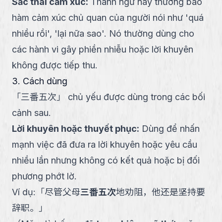
Sắc thái cảm xúc
:
Thành ngữ này thường bao
hàm cảm xúc chủ quan của người nói như 'quá
nhiều rồi', 'lại nữa sao'. Nó thường dùng cho
các hành vi gây phiền nhiễu hoặc lời khuyên
không được tiếp thu.
3. Cách dùng
「
三番五次
」
chủ yếu được dùng trong các bối
cảnh sau.
Lời khuyên hoặc thuyết phục
:
Dùng để nhấn
mạnh việc đã đưa ra lời khuyên hoặc yêu cầu
nhiều lần nhưng không có kết quả hoặc bị đối
phương phớt lờ.
Ví dụ:
「
尽管父母
三番五次
地劝阻，他还是坚持要
辞职。
」