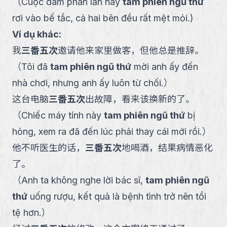
（
Cuộc đàm phán lần này
tam phiên ngũ thứ
rơi vào bế tắc, cả hai bên đều rất mệt mỏi.
)
Ví dụ khác:
我
三番五次
邀请他来家里做客，但他总是推辞。
（
Tôi đã
tam phiên ngũ thứ
mời anh ấy đến
nhà chơi, nhưng anh ấy luôn từ chối.
）
这台电脑
三番五次
出故障，看来该换新的了。
（
Chiếc máy tính này
tam phiên ngũ thứ
bị
hỏng, xem ra đã đến lúc phải thay cái mới rồi.
）
他不听医生的话，
三番五次
地喝酒，结果病情恶化
了。
（
Anh ta không nghe lời bác sĩ,
tam phiên ngũ
thứ
uống rượu, kết quả là bệnh tình trở nên tồi
tệ hơn.
）