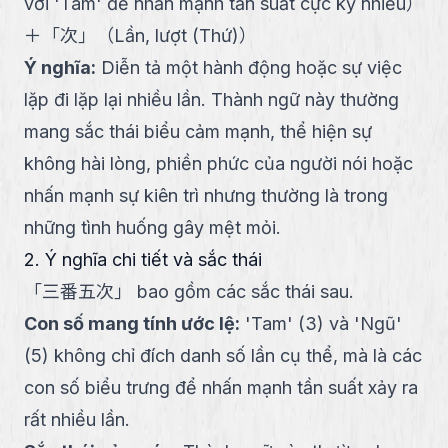
với 'Tam' để nhấn mạnh tần suất cực kỳ nhiều
）
＋
「
次
」
（
Lần, lượt (Thứ)
）
Ý nghĩa
:
Diễn tả một hành động hoặc sự việc
lặp đi lặp lại nhiều lần. Thành ngữ này thường
mang sắc thái biểu cảm mạnh, thể hiện sự
không hài lòng, phiền phức của người nói hoặc
nhấn mạnh sự kiên trì nhưng thường là trong
những tình huống gây mệt mỏi.
2. Ý nghĩa chi tiết và sắc thái
「
三番五次
」
bao gồm các sắc thái sau.
Con số mang tính ước lệ
:
'Tam' (3) và 'Ngũ'
(5) không chỉ đích danh số lần cụ thể, mà là các
con số biểu trưng để nhấn mạnh tần suất xảy ra
rất nhiều lần.