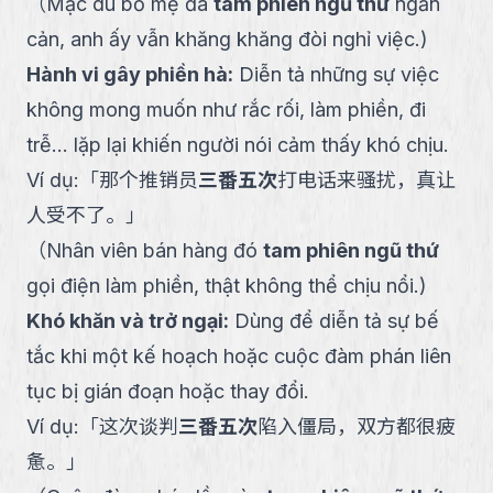
（
Mặc dù bố mẹ đã
tam phiên ngũ thứ
ngăn
cản, anh ấy vẫn khăng khăng đòi nghỉ việc.
)
Hành vi gây phiền hà
:
Diễn tả những sự việc
không mong muốn như rắc rối, làm phiền, đi
trễ... lặp lại khiến người nói cảm thấy khó chịu.
Ví dụ:
「
那个推销员
三番五次
打电话来骚扰，真让
人受不了。
」
（
Nhân viên bán hàng đó
tam phiên ngũ thứ
gọi điện làm phiền, thật không thể chịu nổi.
)
Khó khăn và trở ngại
:
Dùng để diễn tả sự bế
tắc khi một kế hoạch hoặc cuộc đàm phán liên
tục bị gián đoạn hoặc thay đổi.
Ví dụ:
「
这次谈判
三番五次
陷入僵局，双方都很疲
惫。
」