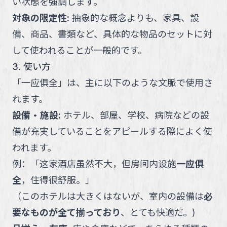
い状態を強調します。
対象の限定性
:
抽象的な概念よりも、家具、設
備、商品、書類など、具体的な物品のセットに対
して使われることが一般的です。
3. 使い方
「
一应俱全
」
は、主に以下のような文脈で使用さ
れます。
設備・施設
:
ホテル、部屋、学校、病院などの設
備が充実していることをアピールする際によく使
われます。
例：
「
这家酒店虽然不大，但房间内设施
一应俱
全
，住得很舒服。
」
（
このホテルは大きくはないが、室内の設備は
必
要なものが全て揃っており
、とても快適だ。
)