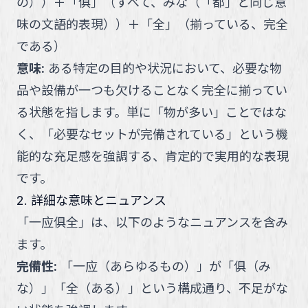
の）
）
＋
「
俱
」
（
すべて、みな（「都」と同じ意
味の文語的表現）
）
＋
「
全
」
（
揃っている、完全
である
）
意味
:
ある特定の目的や状況において、必要な物
品や設備が一つも欠けることなく完全に揃ってい
る状態を指します。単に「物が多い」ことではな
く、「必要なセットが完備されている」という機
能的な充足感を強調する、肯定的で実用的な表現
です。
2. 詳細な意味とニュアンス
「
一应俱全
」
は、以下のようなニュアンスを含み
ます。
完備性
:
「一应（あらゆるもの）」が「俱（み
な）」「全（ある）」という構成通り、不足がな