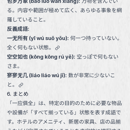
包罗万象
(
bāo luó wàn xiàng
):
万物を含んでい
る。内容や範囲が極めて広く、あらゆる事象を網
羅していること。
反義成語:
一无所有
(
yī wú suǒ yǒu
):
何一つ持っていない。
link
全く何もない状態。
空空如也
(
kōng kōng rú yě
):
空っぽで何もない
さま。
寥寥无几
(
liáo liáo wú jǐ
):
数が非常に少ないこ
link
と。
6. まとめ
「一应俱全」は、特定の目的のために必要な物品
や設備が「すべて揃っている」状態を表す成語で
す。ホテルのアメニティ、新居の家具、店の品揃