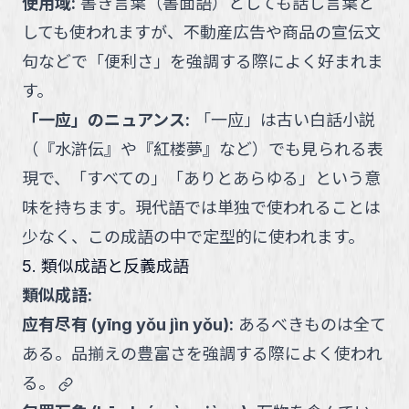
使用域
:
書き言葉（書面語）としても話し言葉と
しても使われますが、不動産広告や商品の宣伝文
句などで「便利さ」を強調する際によく好まれま
す。
「一应」のニュアンス
:
「一应」は古い白話小説
（『水滸伝』や『紅楼夢』など）でも見られる表
現で、「すべての」「ありとあらゆる」という意
味を持ちます。現代語では単独で使われることは
少なく、この成語の中で定型的に使われます。
5. 類似成語と反義成語
類似成語:
应有尽有
(
yīng yǒu jìn yǒu
):
あるべきものは全て
ある。品揃えの豊富さを強調する際によく使われ
link
る。