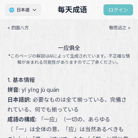
每天成语
ログイン
🌐
日本語
< 四面八方
敬而远之 >
一应俱全
*このページの解説はAIによって生成されています。不正確な情
報が含まれる可能性がありますのでご了承ください。
1. 基本情報
拼音
:
yī yīng jù quán
日本語訳
:
必要なものは全て揃っている、完備さ
れている、何でも揃っている
成語の構成
:
「
一应
」
（
一切の、あらゆる
（「一」は全体の意、「应」は当然あるべきも