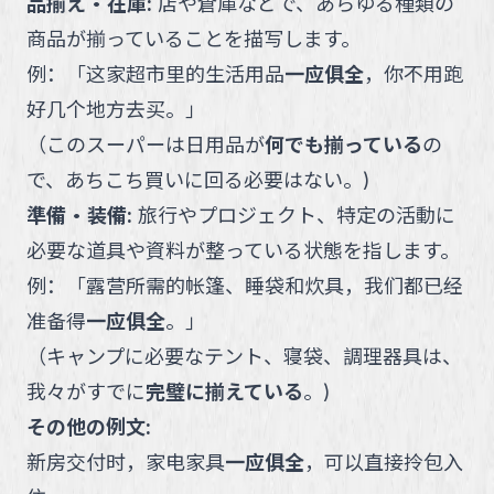
品揃え・在庫
:
店や倉庫などで、あらゆる種類の
商品が揃っていることを描写します。
例：
「
这家超市里的生活用品
一应俱全
，你不用跑
好几个地方去买。
」
（
このスーパーは日用品が
何でも揃っている
の
で、あちこち買いに回る必要はない。
)
準備・装備
:
旅行やプロジェクト、特定の活動に
必要な道具や資料が整っている状態を指します。
例：
「
露营所需的帐篷、睡袋和炊具，我们都已经
准备得
一应俱全
。
」
（
キャンプに必要なテント、寝袋、調理器具は、
我々がすでに
完璧に揃えている
。
)
その他の例文:
新房交付时，家电家具
一应俱全
，可以直接拎包入