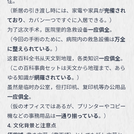
住。
（
新居の引き渡し時には、家電や家具が
完備され
ており
、カバン一つですぐに入居できる。
）
为了这次手术，医院里的急救设备
一应俱全
。
（
今回の手術のために、病院内の救急設備は
万全
に整えられている
。
）
这套百科全书从天文到地理，各类知识
一应俱全
。
（
この百科事典セットは天文から地理まで、あら
ゆる知識が
網羅されている
。
）
虽然是临时办公室，但打印机、复印机等办公用品
一应俱全
。
（
仮のオフィスではあるが、プリンターやコピー
機などの事務用品は
一通り揃っている
。
）
4. 文化背景と注意点