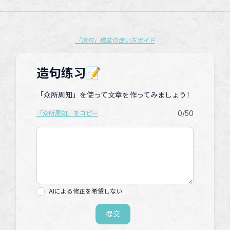
「造句」機能の使い方ガイド
造句练习📝
「众所周知」を使って文章を作ってみましょう！
0
/50
「众所周知」をコピー
AIによる修正を希望しない
提交