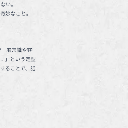
いない。
は奇妙なこと。
で一般常識や客
..」という定型
することで、話