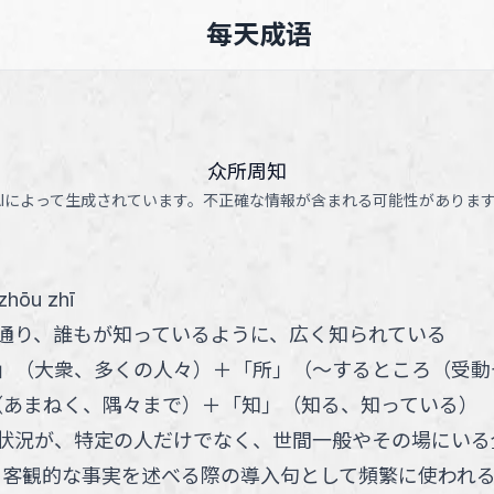
每天成语
众所周知
AIによって生成されています。不正確な情報が含まれる可能性がありま
zhōu zhī
通り、誰もが知っているように、広く知られている
」
（
大衆、多くの人々
）
＋
「
所
」
（
～するところ（受動
（
あまねく、隅々まで
）
＋
「
知
」
（
知る、知っている
）
状況が、特定の人だけでなく、世間一般やその場にいる
。客観的な事実を述べる際の導入句として頻繁に使われ