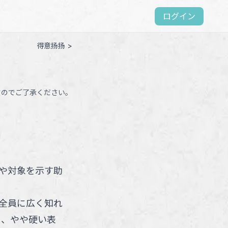
ログイン
得意扬扬 >
すのでご了承ください。
や対象を示す助
全員に広く知れ
る、やや硬い表