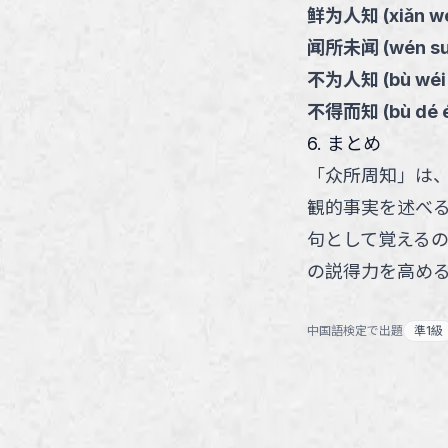
鲜为人知
(
xiǎn wé
闻所未闻
(
wén s
不为人知
(
bù wéi
不得而知
(
bù dé é
6. まとめ
「众所周知」は
観的事実を述べる
句として覚える
の説得力を高め
中国語検定で出題
準1級