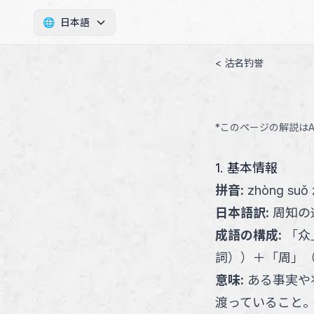
🌐
日本語
< 沽名钓誉
*このページの解説は
1. 基本情報
拼音
:
zhòng suǒ 
日本語訳
:
周知の
成語の構成
:
「
众
詞）
）
＋
「
周
」
意味
:
ある事実や
渡っていること