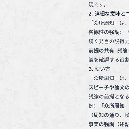
現です。
2. 詳細な意味と
「
众所周知
」
は
客観性の強調
:
「
続く発言の説得
前提の共有
:
議論
識を確認する役
3. 使い方
「
众所周知
」
は
スピーチや論文
議論の前提とな
例：
「
众所周知
（
周知の通り
、
事実の強調（述