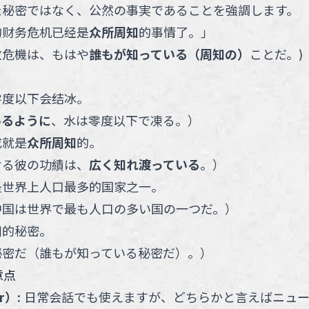
た秘密ではなく、公然の事実であることを強調します。
的财务危机已经是
众所周知
的事情了。
」
政危機は、もはや
誰もが知っている（周知の）
ことだ。
)
零度以下会结冰。
いるように
、水は零度以下で凍る。
）
成就是
众所周知
的。
ける彼の功績は、
広く知れ渡っている
。
）
是世界上人口最多的国家之一。
中国は世界で最も人口の多い国の一つだ。
）
知
的秘密。
秘密だ（誰もが知っている秘密だ）。
）
意点
r）
:
日常会話でも使えますが、どちらかと言えばニュー