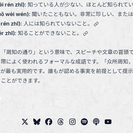
i rén zhī
):
知っている人が少ない、ほとんど知られて
uǒ wèi wén
):
聞いたこともない。非常に珍しい、また
link
 rén zhī
):
人には知られていないこと。
link
r zhī
):
知ることができないこと。
、「周知の通り」という意味で、スピーチや文章の冒頭
際によく使われるフォーマルな成語です。「众所周知，.
のが最も実用的です。誰もが認める事実を前提として提示
ることができます。