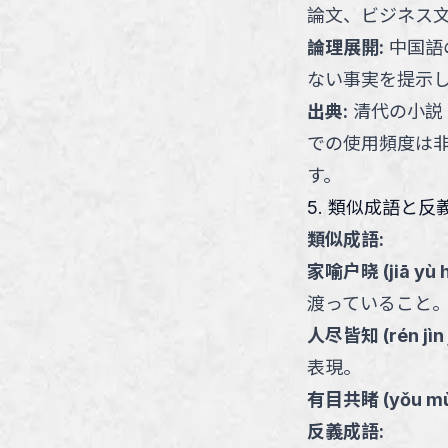
論文、ビジネス
論理展開
:
中国語
ない事実を提示
出典
:
清代の小説
での使用頻度は
す。
5. 類似成語と反
類似成語:
家喻户晓
(
jiā yù 
渡っていること
人尽皆知
(
rén jìn 
表現。
有目共睹
(
yǒu m
反義成語: