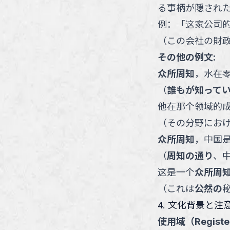
る事柄が隠され
例：
「
这家公司
（
この会社の財
その他の例文:
众所周知
，水在
（
誰もが知って
他在那个领域的
（
その分野にお
众所周知
，中国
（
周知の通り
、
这是一个
众所周
（
これは
公然の
4. 文化背景と注
使用域（Registe