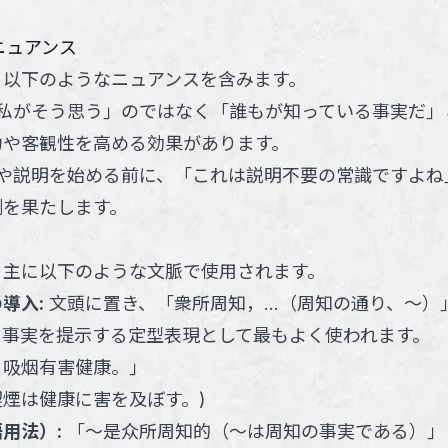
ニュアンス
、以下のようなニュアンスを含みます。
私がそう思う」のではなく「誰もが知っている事実だ」
力や客観性を高める効果があります。
や説明を始める前に、「これは説明不要の常識ですよね
割を果たします。
、主に以下のような文脈で使用されます。
の導入
:
文頭に置き、「衆所周知，...（周知の通り、～）
る事実を提示する定型表現として最もよく使われます。
，吸烟有害健康。
」
喫煙は健康に害を及ぼす。
)
語用法）
:
「～是众所周知的（～は周知の事実である）」