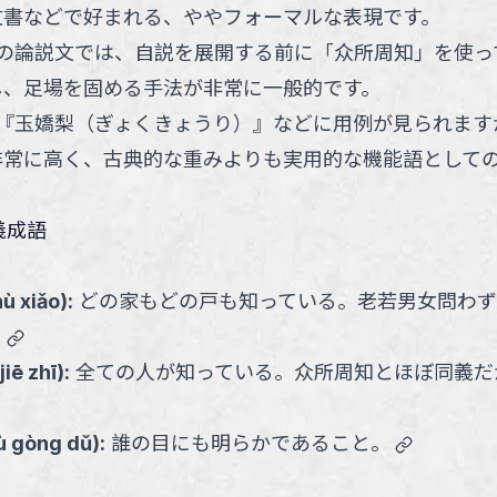
文書などで好まれる、ややフォーマルな表現です。
の論説文では、自説を展開する前に「众所周知」を使っ
し、足場を固める手法が非常に一般的です。
『玉嬌梨（ぎょくきょうり）』などに用例が見られます
非常に高く、古典的な重みよりも実用的な機能語として
義成語
hù xiǎo
):
どの家もどの戸も知っている。老若男女問わず
link
。
jiē zhī
):
全ての人が知っている。众所周知とほぼ同義だ
link
ù gòng dǔ
):
誰の目にも明らかであること。