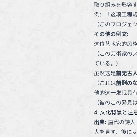
取り組みを形容
例：
「
这项工程
（
このプロジェ
その他の例文:
这位艺术家的风
（
この芸術家の
ている。
）
虽然这是
前无古
（
これは
前例の
他的这一发现具
（
彼のこの発見
4. 文化背景と注
出典
:
唐代の詩人
人を見ず、後に