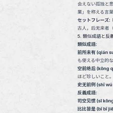
会えない孤独と
業」を称える言
セットフレーズ
:
古人，后无来者
5. 類似成語と反
類似成語:
前所未有
(
qián s
も使える中立的
空前绝后
(
kōng q
ほど珍しいこと
史无前例
(
shǐ wú 
反義成語:
司空见惯
(
sī kōn
比比皆是
(
bǐ bǐ ji