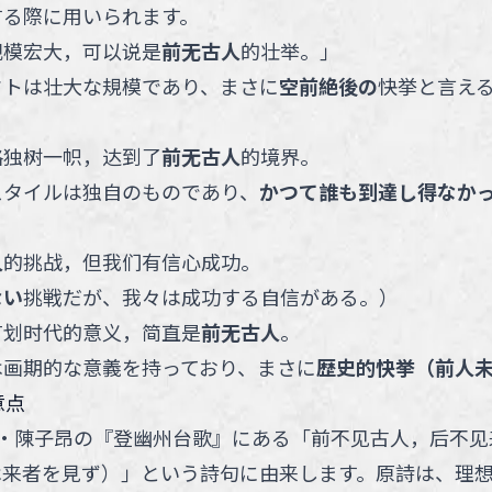
する際に用いられます。
规模宏大，可以说是
前无古人
的壮举。
」
クトは壮大な規模であり、まさに
空前絶後の
快挙と言え
格独树一帜，达到了
前无古人
的境界。
スタイルは独自のものであり、
かつて誰も到達し得なか
人
的挑战，但我们有信心成功。
ない
挑戦だが、我々は成功する自信がある。
）
有划时代的意义，简直是
前无古人
。
は画期的な意義を持っており、まさに
歴史的快挙（前人
意点
・陳子昂の『登幽州台歌』にある「前不见古人，后不见
は来者を見ず）」という詩句に由来します。原詩は、理