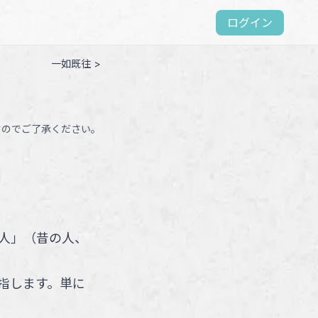
ログイン
一如既往 >
すのでご了承ください。
人
」
（
昔の人、
指します。単に