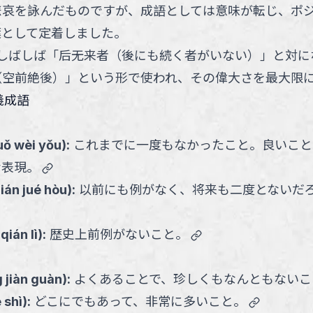
悲哀を詠んだものですが、成語としては意味が転じ、ポ
葉として定着しました。
しばしば「后无来者（後にも続く者がいない）」と対に
（空前絶後）」という形で使われ、その偉大さを最大限
義成語
uǒ wèi yǒu
):
これまでに一度もなかったこと。良いこと
link
な表現。
ián jué hòu
):
以前にも例がなく、将来も二度とないだ
。
link
qián lì
):
歴史上前例がないこと。
g jiàn guàn
):
よくあることで、珍しくもなんともないこ
link
ē shì
):
どこにでもあって、非常に多いこと。