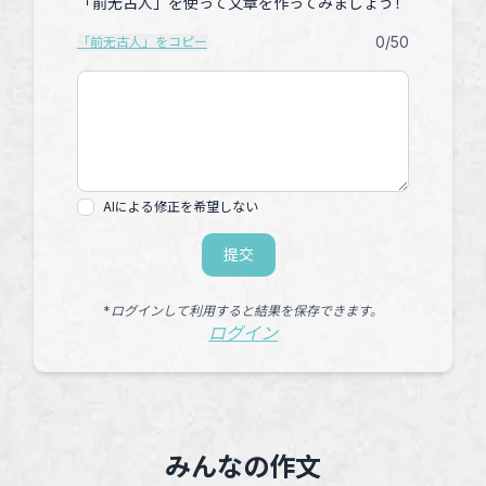
「前无古人」を使って文章を作ってみましょう！
0
/50
「前无古人」をコピー
AIによる修正を希望しない
提交
*ログインして利用すると結果を保存できます。
ログイン
みんなの作文