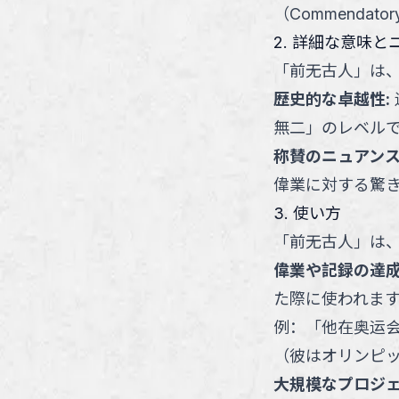
（Commendat
2. 詳細な意味と
「
前无古人
」
は
歴史的な卓越性
:
無二」のレベル
称賛のニュアン
偉業に対する驚
3. 使い方
「
前无古人
」
は
偉業や記録の達
た際に使われます
例：
「
他在奥运
（
彼はオリンピ
大規模なプロジ