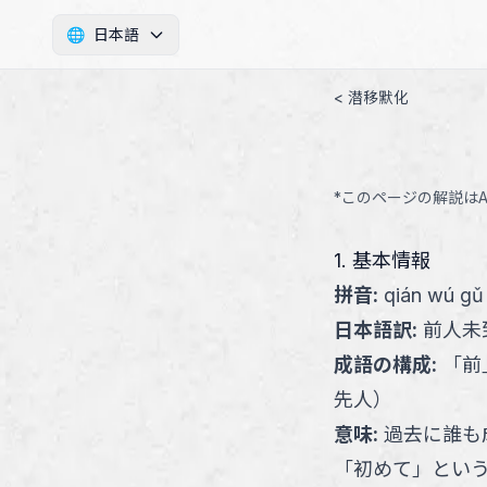
🌐
日本語
< 潜移默化
*このページの解説は
1. 基本情報
拼音
:
qián wú gǔ
日本語訳
:
前人未
成語の構成
:
「
前
先人
）
意味
:
過去に誰も
「初めて」とい