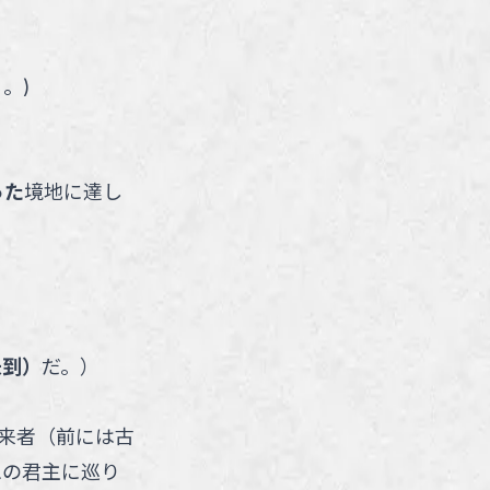
る。
)
った
境地に達し
未到）
だ。
）
来者（前には古
想の君主に巡り