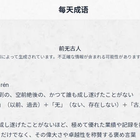
每天成语
前无古人
AIによって生成されています。不正確な情報が含まれる可能性がありま
 rén
到の、空前絶後の、かつて誰も成し遂げたことがない
」
（
以前、過去
）
＋
「
无
」
（
ない、存在しない
）
＋
「
古
成し遂げたことがないほど、極めて優れた業績や記録を
うだけでなく、その偉大さや卓越性を称賛する褒め言葉