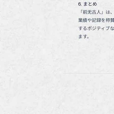
6. まとめ
「前无古人」は
業績や記録を称
するポジティブ
ます。