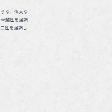
ような、偉大な
の卓越性を強調
無二性を強調し