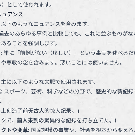
ory）として使われます。
ニュアンス
、以下のようなニュアンスを含みます。
過去のあらゆる事例と比較しても、これに並ぶものがな
であることを強調します。
ス
:
単に「前例がない（珍しい）」という事実を述べるだ
きや尊敬の念を含みます。悪いことには使いません。
、主に以下のような文脈で使用されます。
成
:
スポーツ、芸術、科学などの分野で、歴史的な新記録
。
会上创造了
前无古人
的惊人纪录。
」
ックで、
前人未到の
驚異的な記録を打ち立てた。
)
ェクトや変革
:
国家規模の事業や、社会を根本から変える