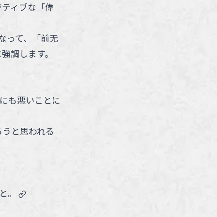
ジティブな「偉
なって、「前无
に強調します。
にも悪いことに
ろうと思われる
link
と。