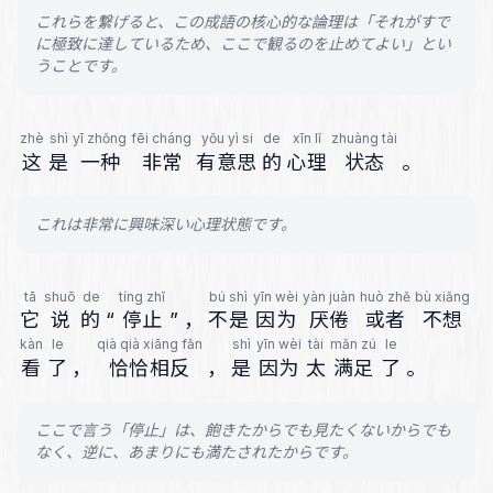
これらを繋げると、この成語の核心的な論理は「それがすで
に極致に達しているため、ここで観るのを止めてよい」とい
うことです。
zhè
shì
yī zhǒng
fēi cháng
yǒu yì si
de
xīn lǐ
zhuàng tài
这
是
一种
非常
有意思
的
心理
状态
。
これは非常に興味深い心理状態です。
tā
shuō
de
tíng zhǐ
bú shì
yīn wèi
yàn juàn
huò zhě
bù xiǎng
它
说
的
“
停止
”
，
不是
因为
厌倦
或者
不想
kàn
le
qià qià xiāng fǎn
shì
yīn wèi
tài
mǎn zú
le
看
了
，
恰恰相反
，
是
因为
太
满足
了
。
ここで言う「停止」は、飽きたからでも見たくないからでも
なく、逆に、あまりにも満たされたからです。