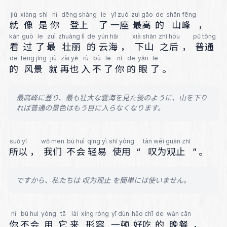
jiù
xiàng
shì
nǐ
dēng shàng
le
yī zuò
zuì gāo
de
shān fēng
就
像
是
你
登上
了
一座
最高
的
山峰
，
kàn
guò
le
zuì
zhuàng lì
de
yún hǎi
xià shān
zhī hòu
pǔ tōng
看
过
了
最
壮丽
的
云海
，
下山
之后
，
普通
de
fēng jǐng
jiù
zài yě
rù
bù
le
nǐ
de
yǎn
le
的
风景
就
再也
入
不
了
你
的
眼
了
。
最高峰に登り、最も壮大な雲海を見た後のように、山を下り
れば普通の景色はもう目に入らなくなります。
suǒ yǐ
wǒ men
bú huì
qīng yì
shǐ yòng
tàn wéi guān zhǐ
所以
，
我们
不会
轻易
使用
“
叹为观止
”
。
ですから、私たちは 叹为观止 を簡単には使いません。
nǐ
bú huì
yòng
tā
lái
xíng róng
yī dùn
hǎo chī
de
wǎn cān
你
不会
用
它
来
形容
一顿
好吃
的
晚餐
，