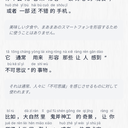
huò zhě
yī bù
hái
bù cuò
de
shǒu jī
或者
一部
还
不错
的
手机
。
美味しい夕食や、まあまあのスマートフォンを形容するため
に使うことはありません。
tā
tōng cháng
yòng lái
xíng róng
nà xiē
ràng
rén
gǎn dào
它
通常
用来
形容
那些
让
人
感到
“
bù kě sī yì
de
shì wù
不可思议
”
的
事物
。
それは通常、人々に「不可思議」を感じさせるものに対して
使われます。
bǐ rú
dà zì rán
lǐ
guǐ fǔ shén gōng
de
qí jǐng
ràng
nǐ
比如
，
大自然
里
鬼斧神工
的
奇景
，
让
你
jué de
rén lèi
hěn
miǎo xiǎo
huò zhě
yī wèi
yì shù jiā