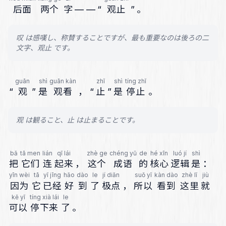
后面
两个
字
—
—
“
观止
”
。
叹 は感嘆し、称賛することですが、最も重要なのは後ろの二
文字、观止 です。
guān
shì
guān kàn
zhǐ
shì
tíng zhǐ
“
观
”
是
观看
，
“
止
”
是
停止
。
观 は観ること、止 は止まることです。
bǎ
tā men
lián
qǐ lái
zhè ge
chéng yǔ
de
hé xīn
luó jí
shì
把
它们
连
起来
，
这个
成语
的
核心
逻辑
是
：
yīn wèi
tā
yǐ jīng
hǎo
dào
le
jí diǎn
suǒ yǐ
kàn dào
zhè lǐ
jiù
因为
它
已经
好
到
了
极点
，
所以
看到
这里
就
kě yǐ
tíng xià lái
le
可以
停下来
了
。