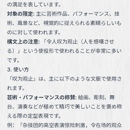
の満足を表しています。
対象の限定
:
主に芸術作品、パフォーマンス、技
術、風景など、視覚的に捉えられる素晴らしいも
のに対して使われます。
構文上の注意
:
「令人叹为观止（人を感嘆させ
る）」という使役形で使われることが非常に多い
です。
3. 使い方
「
叹为观止
」
は、主に以下のような文脈で使用さ
れます。
芸術・パフォーマンスの称賛
:
絵画、彫刻、舞
台、演奏などが極めて精巧で美しいことを褒め称
える際の定型表現です。
例：
「
杂技团的高空表演惊险刺激，令在场的观众