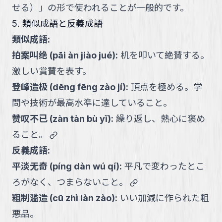
せる）」の形で使われることが一般的です。
5. 類似成語と反義成語
類似成語:
拍案叫绝
(
pāi àn jiào jué
):
机を叩いて絶賛する。
激しい賞賛を表す。
登峰造极
(
dēng fēng zào jí
):
頂点を極める。学
問や技術が最高水準に達していること。
赞叹不已
(
zàn tàn bù yǐ
):
繰り返し、熱心に褒め
link
ること。
反義成語:
平淡无奇
(
píng dàn wú qí
):
平凡で変わったとこ
link
ろがなく、つまらないこと。
粗制滥造
(
cū zhì làn zào
):
いい加減に作られた粗
悪品。