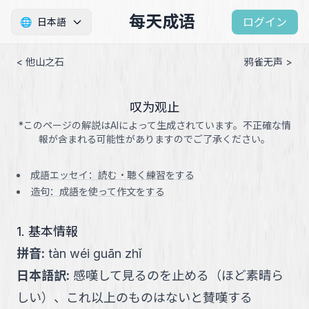
每天成语
ログイン
🌐
日本語
< 他山之石
鸦雀无声 >
叹为观止
*このページの解説はAIによって生成されています。不正確な情
報が含まれる可能性がありますのでご了承ください。
成語エッセイ：読む・聴く練習をする
造句：成語を使って作文をする
1. 基本情報
拼音
:
tàn wéi guān zhǐ
日本語訳
:
感嘆して見るのを止める（ほど素晴ら
しい）、これ以上のものはないと賛嘆する