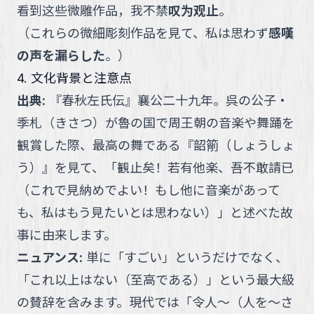
看到这些微雕作品，我不禁
叹为观止
。
（
これらの微細彫刻作品を見て、私は思わず
感嘆
の声を漏らした
。
）
4. 文化背景と注意点
出典
:
『春秋左氏伝』襄公二十九年。呉の公子・
季札（きさつ）が魯の国で周王朝の音楽や舞踊を
観賞した際、最高の舞である『韶箾（しょうしょ
う）』を見て、「観止矣！若有他楽、吾不敢請已
（これで見納めでよい！もし他に音楽があって
も、私はもう見たいとは思わない）」と述べた故
事に由来します。
ニュアンス
:
単に「すごい」というだけでなく、
「これ以上はない（至高である）」という最大級
の賛辞を含みます。現代では「令人～（人を～さ