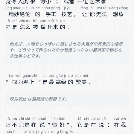
觉得
人类
很
渺小
；
或者
一位
艺术家
jīng miào jué lún
de
shǒu gōng
jì yì
ràng
nǐ
wú fǎ
xiǎng xiàng
精妙绝伦
的
手工
技艺
，
让
你
无法
想象
tā
shì
zěn me
bèi
zuò
chū lái
de
它
是
怎么
被
做
出来
的
。
例えば、人間をちっぽけに感じさせる大自然の驚異的な絶景
や、どうやって作られたのか想像もつかない芸術家の精妙な
手仕事などです。
tàn wéi guān zhǐ
shì
zuì
gāo jí
de
zàn měi
“
叹为观止
”
是
最
高级
的
赞美
。
叹为观止 は最高級の賛辞です。
tā
bù
zhǐ shì
zài
shuō
hěn
hǎo
tā
shì
zài
shuō
zài
wǒ
它
不
只是
在
说
“
很
好
”
，
它
是
在
说
：
在
我
xīn lǐ
zhè
yǐ jīng
shì
dǐng fēng
le