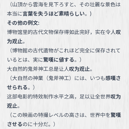
（
山頂から雲海を見下ろすと、その壮麗な景色は
本当に
言葉を失うほど素晴らしい
。
)
その他の例文:
博物馆里的古代文物保存得如此完好，实在令人
叹
为观止
。
（
博物館の古代遺物がこれほど完全に保存されて
いるとは、実に
驚嘆に値する
。
）
大自然的鬼斧神工总是让人
叹为观止
。
（
大自然の神業（鬼斧神工）には、いつも
感嘆さ
せられる
。
）
这部电影的特效制作水平之高，足以让全世界
叹为
观止
。
（
この映画の特撮レベルの高さは、世界中を
驚嘆
させる
のに十分だ。
）