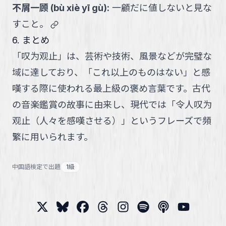
不屑一顾
(
bù xiè yī gù
):
一顧だに値しないと見な
link
すこと。
6. まとめ
「叹为观止」は、芸術や技術、風景などが完璧な
域に達しており、「これ以上のものはない」と感
嘆する際に使われる最上級の褒め言葉です。古代
の音楽鑑賞の故事に由来し、現代では「令人叹为
观止（人々を感嘆させる）」というフレーズで頻
繁に用いられます。
中国語検定で出題
1級