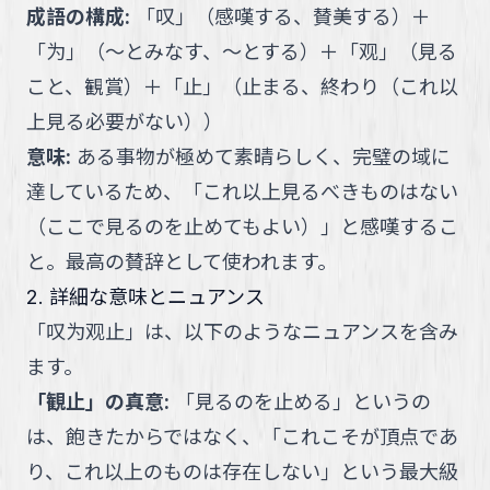
成語の構成
:
「
叹
」
（
感嘆する、賛美する
）
＋
「
为
」
（
～とみなす、～とする
）
＋
「
观
」
（
見る
こと、観賞
）
＋
「
止
」
（
止まる、終わり（これ以
上見る必要がない）
）
意味
:
ある事物が極めて素晴らしく、完璧の域に
達しているため、「これ以上見るべきものはない
（ここで見るのを止めてもよい）」と感嘆するこ
と。最高の賛辞として使われます。
2. 詳細な意味とニュアンス
「
叹为观止
」
は、以下のようなニュアンスを含み
ます。
「観止」の真意
:
「見るのを止める」というの
は、飽きたからではなく、「これこそが頂点であ
り、これ以上のものは存在しない」という最大級