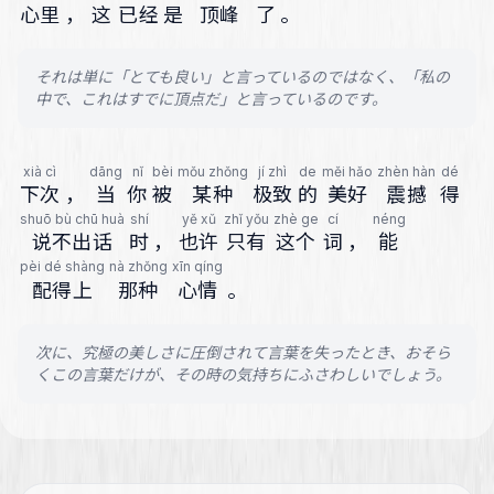
心里
，
这
已经
是
顶峰
了
。
それは単に「とても良い」と言っているのではなく、「私の
中で、これはすでに頂点だ」と言っているのです。
xià cì
dāng
nǐ
bèi
mǒu zhǒng
jí zhì
de
měi hǎo
zhèn hàn
dé
下次
，
当
你
被
某种
极致
的
美好
震撼
得
shuō bù chū huà
shí
yě xǔ
zhǐ yǒu
zhè ge
cí
néng
说不出话
时
，
也许
只有
这个
词
，
能
pèi dé shàng
nà zhǒng
xīn qíng
配得上
那种
心情
。
次に、究極の美しさに圧倒されて言葉を失ったとき、おそら
くこの言葉だけが、その時の気持ちにふさわしいでしょう。