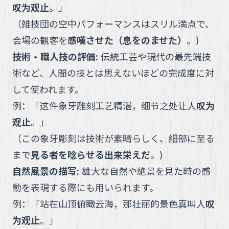
叹为观止
。
」
（
雑技団の空中パフォーマンスはスリル満点で、
会場の観客を
感嘆させた（息をのませた）
。
)
技術・職人技の評価
:
伝統工芸や現代の最先端技
術など、人間の技とは思えないほどの完成度に対
して使われます。
例：
「
这件象牙雕刻工艺精湛，细节之处让人
叹为
观止
。
」
（
この象牙彫刻は技術が素晴らしく、細部に至る
まで
見る者を唸らせる出来栄えだ
。
)
自然風景の描写
:
雄大な自然や絶景を見た時の感
動を表現する際にも用いられます。
例：
「
站在山顶俯瞰云海，那壮丽的景色真叫人
叹
为观止
。
」