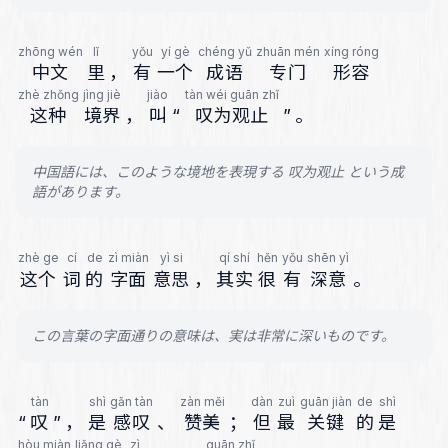
zhōng wén
lǐ
yǒu
yí gè
chéng yǔ
zhuān mén
xíng róng
中文
里
，
有
一个
成语
专门
形容
zhè zhǒng
jìng jiè
jiào
tàn wéi guān zhǐ
这种
境界
，
叫
“
叹为观止
”
。
中国語には、このような境地を表現する 叹为观止 という成
語があります。
zhè ge
cí
de
zì miàn
yì si
qí shí
hěn
yǒu
shēn yì
这个
词
的
字面
意思
，
其实
很
有
深意
。
この言葉の字面通りの意味は、実は非常に深いものです。
tàn
shì
gǎn tàn
zàn měi
dàn
zuì
guān jiàn
de
shì
“
叹
”
，
是
感叹
、
赞美
；
但
最
关键
的
是
hòu miàn
liǎng gè
zì
guān zhǐ