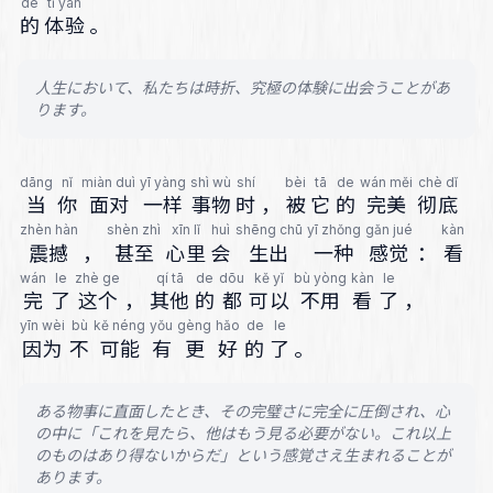
de
tǐ yàn
的
体验
。
人生において、私たちは時折、究極の体験に出会うことがあ
ります。
dāng
nǐ
miàn duì
yī yàng
shì wù
shí
bèi
tā
de
wán měi
chè dǐ
当
你
面对
一样
事物
时
，
被
它
的
完美
彻底
zhèn hàn
shèn zhì
xīn lǐ
huì
shēng chū
yī zhǒng
gǎn jué
kàn
震撼
，
甚至
心里
会
生出
一种
感觉
：
看
wán
le
zhè ge
qí tā
de
dōu
kě yǐ
bù yòng
kàn
le
完
了
这个
，
其他
的
都
可以
不用
看
了
，
yīn wèi
bù
kě néng
yǒu
gèng
hǎo
de
le
因为
不
可能
有
更
好
的
了
。
ある物事に直面したとき、その完璧さに完全に圧倒され、心
の中に「これを見たら、他はもう見る必要がない。これ以上
のものはあり得ないからだ」という感覚さえ生まれることが
あります。