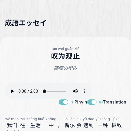
成語エッセイ
tàn wéi guān zhǐ
叹为观止
感嘆の極み
Pinyin
Translation
wǒ men
zài
shēng huó
zhōng
ǒu ěr
huì
yù dào
yī zhǒng
jí zhì
我们
在
生活
中
，
偶尔
会
遇到
一种
极致