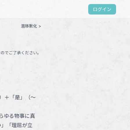
ログイン
潜移默化 >
すのでご了承ください。
）
＋
「
是
」
（
～
らゆる物事に真
い」「理屈が立