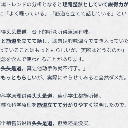
市場トレンドの分析となると
理路整然としていて説得力
に「よく喋っている」「筋道を立てて話している」とい
。
讲得
头头是道
，台下的听众听得津津有味。
」
々と筋道を立てて
話し、聴衆は興味津々で聞き入ってい
っていることはもっともらしいが、実際はどうなのか」
疑念を含んで使われることがあります。
得
头头是道
，真让他动手做就不行了。
」
は
もっともらしい
が、実際にやらせてみると全然ダメだ
的科学原理讲得
头头是道
，连小学生都能听懂。
複雑な科学原理を
筋道立てて分かりやすく
説明したので
那个销售员说得
头头是道
，但我还是没买。