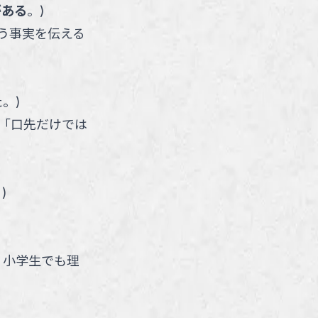
がある
。
)
う事実を伝える
た。
)
「口先だけでは
。
)
、小学生でも理