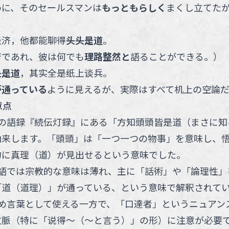
めに、そのセールスマンは
もっともらしく
まくし立てた
经济，他都能聊得
头头是道
。
済であれ、彼は何でも
理路整然と
語ることができる。
）
头是道
，其实全是纸上谈兵。
が通っている
ように見えるが、実際はすべて机上の空論だ
意点
の語録『続伝灯録』にある「方知頭頭皆是道（まさに知
由来します。「頭頭」は「一つ一つの物事」を意味し、
物に真理（道）が見出せるという意味でした。
語では宗教的な意味は薄れ、主に「話術」や「論理性」
「道（道理）」が通っている、という意味で解釈されて
め言葉として使える一方で、「口達者」というニュアン
文脈（特に「说得～（～と言う）」の形）に注意が必要