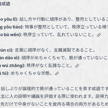
義成語
o yǒu lǐ
):
話し方や行動に順序があり、整然としている
ng yǒu tiáo
):
物事が整然としていて、秩序立っている様
link
áo bù wěn
):
秩序立っていて、乱れていないこと。
lún cì
):
言葉に順序がなく、支離滅裂であること。
ān dǎo sì
):
順序がめちゃくちゃで、筋が通っていないこ
link
n wú zhāng
):
秩序がなく乱雑なこと。
link
ú tú
):
めちゃくちゃな状態。
、話しぶりが論理的で筋が通っていることを表す成語で
は主に人の説明や議論を評価する際に使われます。説得
口先だけで中身がないことを皮肉る場合の両方があるた