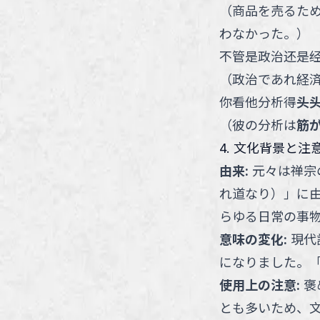
（
商品を売るた
わなかった。
）
不管是政治还是
（
政治であれ経
你看他分析得
头
（
彼の分析は
筋
4. 文化背景と注
由来
:
元々は禅宗
れ道なり）」に
らゆる日常の事
意味の変化
:
現代
になりました。
使用上の注意
:
褒
とも多いため、