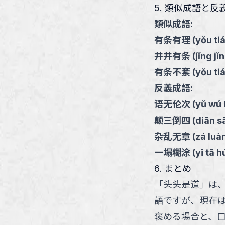
5. 類似成語と反
類似成語:
有条有理
(
yǒu tiá
井井有条
(
jǐng jǐ
有条不紊
(
yǒu ti
反義成語:
语无伦次
(
yǔ wú 
颠三倒四
(
diān s
杂乱无章
(
zá luà
一塌糊涂
(
yī tā h
6. まとめ
「头头是道」は
語ですが、現在
褒める場合と、