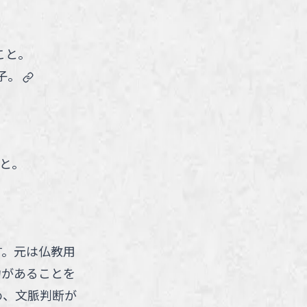
こと。
link
子。
と。
す。元は仏教用
力があることを
め、文脈判断が