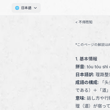
🌐
日本語
< 不得而知
*このページの解説は
1. 基本情報
拼音
:
tóu tóu shì
日本語訳
:
理路整
成語の構成
:
「
头
である
）
＋
「
道
意味
:
話し方や行
理（道）が宿っ