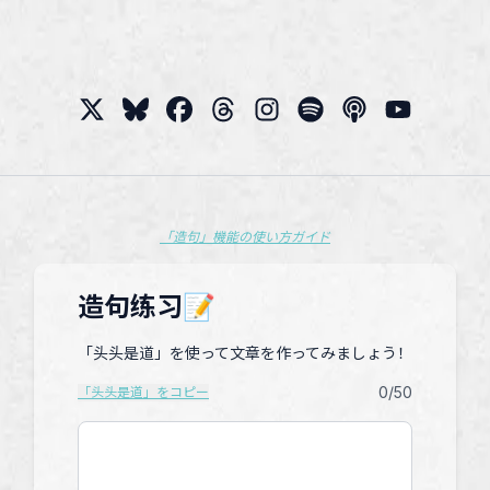
「造句」機能の使い方ガイド
造句练习📝
「头头是道」を使って文章を作ってみましょう！
0
/50
「头头是道」をコピー