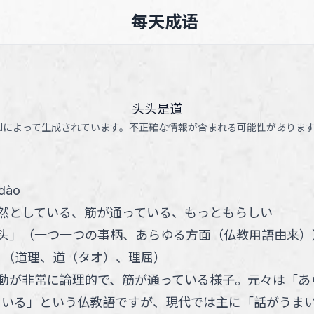
每天成语
头头是道
AIによって生成されています。不正確な情報が含まれる可能性がありま
 dào
然としている、筋が通っている、もっともらしい
头
」
（
一つ一つの事柄、あらゆる方面（仏教用語由来）
」
（
道理、道（タオ）、理屈
）
動が非常に論理的で、筋が通っている様子。元々は「あ
ている」という仏教語ですが、現代では主に「話がうま