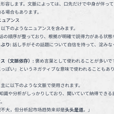
を形容します。文脈によっては、口先だけで中身が伴って
肉る場合もあります。
ニュアンス
、以下のようなニュアンスを含みます。
話の順序が整っており、根拠が明確で説得力がある状態
しぶり
:
話し手がその話題について自信を持って、淀みな
ンス（文脈依存）
:
褒め言葉として使われることが多いで
屈っぽい」というネガティブな意味で使われることもあ
、主に以下のような文脈で使用されます。
知識や分析がしっかりしており、聞いていて納得できる
す。
纪不大，但分析起市场趋势来却是
头头是道
。
」