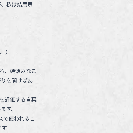
が、私は結局買
。
）
る、頭頭みなこ
悟りを開けばあ
を評価する言葉
います。
スで使われるこ
です。