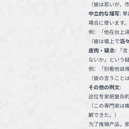
（
彼は若いが、
中立的な描写
:
単
場合に使います
例：
「
他在台上
（
彼は壇上で
滔
皮肉・疑念
:
「言
ないか」という
例：
「
别看他说
（
彼の言うこと
その他の例文:
这位专家把复杂
（
この専門家は
解できた。
）
为了推销产品，