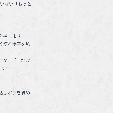
いない「もっと
を指します。
く語る様子を強
すが、「口だけ
ります。
話しぶりを褒め