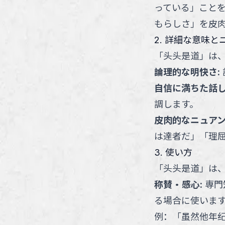
っている」こと
もらしさ」を皮
2. 詳細な意味と
「
头头是道
」
は
論理的な明快さ
:
自信に満ちた話
調します。
皮肉的なニュア
は達者だ」「理
3. 使い方
「
头头是道
」
は
称賛・感心
:
専門
る場合に使いま
例：
「
虽然他年