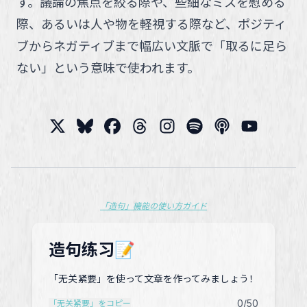
す。議論の焦点を絞る際や、些細なミスを慰める
際、あるいは人や物を軽視する際など、ポジティ
ブからネガティブまで幅広い文脈で「取るに足ら
ない」という意味で使われます。
「造句」機能の使い方ガイド
造句练习📝
「无关紧要」を使って文章を作ってみましょう！
0
/50
「无关紧要」をコピー