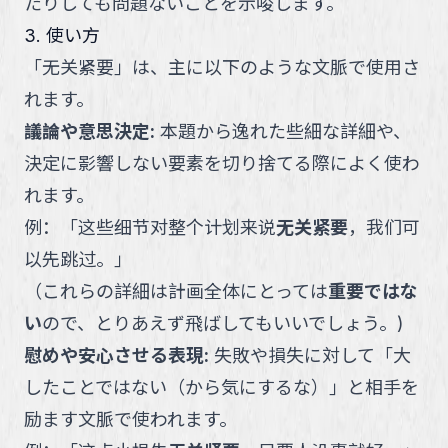
たりしても問題ないことを示唆します。
3. 使い方
「
无关紧要
」
は、主に以下のような文脈で使用さ
れます。
議論や意思決定
:
本題から逸れた些細な詳細や、
決定に影響しない要素を切り捨てる際によく使わ
れます。
例：
「
这些细节对整个计划来说
无关紧要
，我们可
以先跳过。
」
（
これらの詳細は計画全体にとっては
重要ではな
い
ので、とりあえず飛ばしてもいいでしょう。
)
慰めや安心させる表現
:
失敗や損失に対して「大
したことではない（から気にするな）」と相手を
励ます文脈で使われます。