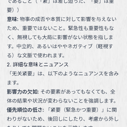
であること（「紧」は差し迫った、「要」は重
要）
）
意味
:
物事の成否や本質に対して影響を与えない
ため、重要ではないこと。緊急性も重要性もな
く、無視しても大局に影響がない状態を指しま
す。中立的、あるいはややネガティブ（軽視す
る）な文脈で使われます。
2. 詳細な意味とニュアンス
「
无关紧要
」
は、以下のようなニュアンスを含み
ます。
影響力の欠如
:
その要素があってもなくても、全
体の結果や状況が変わらないことを強調します。
優先順位の低さ
:
「紧要（緊急かつ重要）」に関
わりがないため、後回しにしたり、考慮から外し