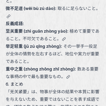
と。
微不足道
(
wēi bù zú dào
):
取るに足らないこと。
link
反義成語:
至关重要
(
zhì guān zhòng yào
):
極めて重要であ
link
ること。不可欠であること。
举足轻重
(
jǔ zú qīng zhòng
):
その一挙手一投足
が全体の情勢を左右するほど、地位や実力が重要
であること。
重中之重
(
zhòng zhōng zhī zhòng
):
数ある重要
link
な事柄の中で最も重要なもの。
6. まとめ
「无关紧要」は、物事が全体の結果や本質に影響
を与えないため、重要ではないことを表す成語で