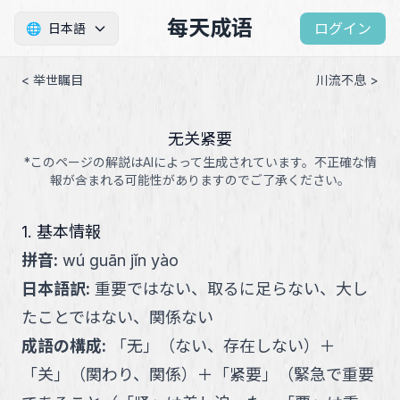
每天成语
ログイン
🌐
日本語
< 举世瞩目
川流不息 >
无关紧要
*このページの解説はAIによって生成されています。不正確な情
報が含まれる可能性がありますのでご了承ください。
1. 基本情報
拼音
:
wú guān jǐn yào
日本語訳
:
重要ではない、取るに足らない、大し
たことではない、関係ない
成語の構成
:
「
无
」
（
ない、存在しない
）
＋
「
关
」
（
関わり、関係
）
＋
「
紧要
」
（
緊急で重要