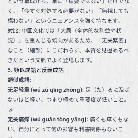
という構成から、単に「重要ではない」だけでな
く、「今すぐ対処する必要がない」「無視しても
構わない」というニュアンスを強く持ちます。
対比
:
中国文化では「大局（全体的な利益や状
況）」を重んじる傾向があるため、「无关紧要」
なこと（細部）にこだわらず、本質を見極めるべ
きだという文脈でよく登場します。
5. 類似成語と反義成語
類似成語:
无足轻重
(
wú zú qīng zhòng
):
足（た）るに及ば
ないほど軽い、つまり極めて重要度が低いこと。
link
无关痛痒
(
wú guān tòng yǎng
):
痛くも痒くもな
い、自分にとって何の影響も利害関係もないこ