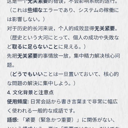
这是一个
无关紧要
的错误，不会影响系统的运行。
（
これは
些細な
エラーであり、システムの稼働に
は影響しない。
）
对于历史的长河来说，个人的成败显得
无关紧要
。
（
歴史という大河にとって、個人の成功や失敗な
ど
取るに足らないこと
に見える。
）
先把
无关紧要
的事情放一放，集中精力解决核心问
题。
（
どうでもいい
ことは一旦置いておいて、核心的
な問題の解決に集中しよう。
）
4. 文化背景と注意点
使用頻度
:
日常会話から書き言葉まで非常に幅広
く使われる一般的な成語です。
語感
:
「紧要（緊急かつ重要）」に関係がない、