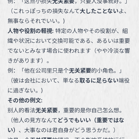
例：
「
这点小损失
无关紧要
，只要人没事就好。
」
（
これっぽっちの損失なんて
大したことない
よ、
無事ならそれでいい。
)
人物や役割の軽視
:
特定の人物やその役割が、組
織や状況において交換可能である、あるいは重要
でないとみなす場合に使われます（やや冷淡な響
きがあります）。
例：
「
他在公司里只是个
无关紧要
的小角色。
」
（
彼は会社において、単なる
取るに足らない
端役
に過ぎない。
)
その他の例文:
别人的看法
无关紧要
，重要的是你自己怎么想。
（
他人の見方なんて
どうでもいい（重要ではな
い）
、大事なのは君自身がどう思うかだ。
）