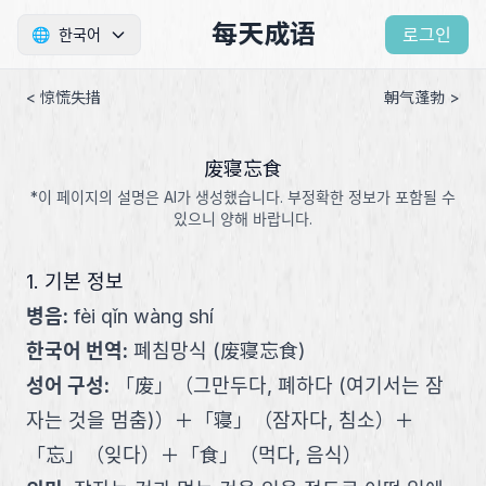
每天成语
로그인
🌐
한국어
< 惊慌失措
朝气蓬勃 >
废寝忘食
*이 페이지의 설명은 AI가 생성했습니다. 부정확한 정보가 포함될 수
있으니 양해 바랍니다.
1. 기본 정보
병음
:
fèi qǐn wàng shí
한국어 번역
:
폐침망식 (废寝忘食)
성어 구성
:
「
废
」
（
그만두다, 폐하다 (여기서는 잠
자는 것을 멈춤)
）
＋
「
寝
」
（
잠자다, 침소
）
＋
「
忘
」
（
잊다
）
＋
「
食
」
（
먹다, 음식
）