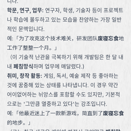
니다.
학문, 연구, 업무
:
연구자, 학생, 기술자 등이 프로젝트
나 학습에 몰두하고 있는 모습을 찬양하는 가장 일반
적인 문맥입니다.
예:
「
为了攻克这个技术难关，研发团队
废寝忘食
地
工作了整整一个月。
」
（
이 기술적 난관을 극복하기 위해 개발팀은 한 달 내
내
폐침망식
하며 업무에 매달렸다.
)
취미, 창작 활동
:
게임, 독서, 예술 제작 등 좋아하는
것에 꿈중해 있는 상태를 나타냅니다. 이 경우 약간
어이없어하는 뉘앙스를 포함할 수도 있지만, 기본적
으로는 '그만큼 열중하고 있다'는 강조입니다.
예:
「
他最近迷上了一款新游戏，简直到了
废寝忘食
的地步。
」