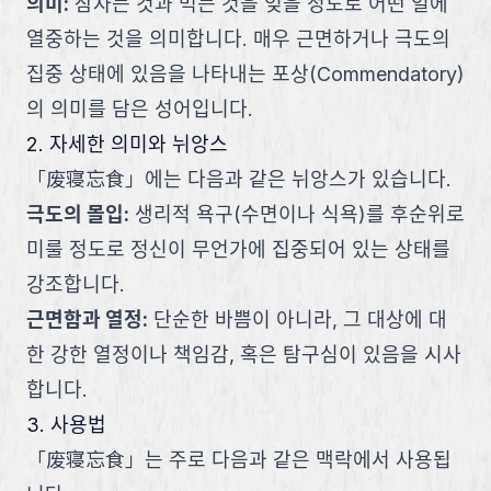
의미
:
잠자는 것과 먹는 것을 잊을 정도로 어떤 일에
열중하는 것을 의미합니다. 매우 근면하거나 극도의
집중 상태에 있음을 나타내는 포상(Commendatory)
의 의미를 담은 성어입니다.
2. 자세한 의미와 뉘앙스
「
废寝忘食
」
에는 다음과 같은 뉘앙스가 있습니다.
극도의 몰입
:
생리적 욕구(수면이나 식욕)를 후순위로
미룰 정도로 정신이 무언가에 집중되어 있는 상태를
강조합니다.
근면함과 열정
:
단순한 바쁨이 아니라, 그 대상에 대
한 강한 열정이나 책임감, 혹은 탐구심이 있음을 시사
합니다.
3. 사용법
「
废寝忘食
」
는 주로 다음과 같은 맥락에서 사용됩