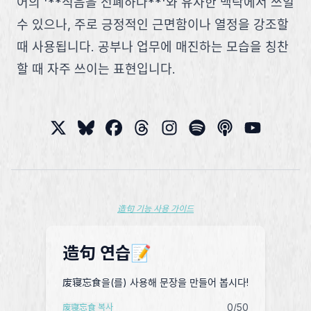
어의 '**식음을 전폐하다**'와 유사한 맥락에서 쓰일
수 있으나, 주로 긍정적인 근면함이나 열정을 강조할
때 사용됩니다. 공부나 업무에 매진하는 모습을 칭찬
할 때 자주 쓰이는 표현입니다.
造句 기능 사용 가이드
造句 연습📝
废寝忘食을(를) 사용해 문장을 만들어 봅시다!
0
/50
废寝忘食 복사