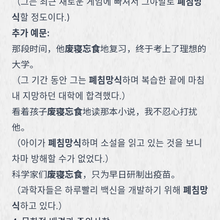
（
그는 최근 새로운 게임에 빠져서 그야말로
폐침망
식
할 정도이다.
)
추가 예문:
那段时间，他
废寝忘食
地复习，终于考上了理想的
大学。
（
그 기간 동안 그는
폐침망식
하며 복습한 끝에 마침
내 지망하던 대학에 합격했다.
）
看着孩子
废寝忘食
地读那本小说，我不忍心打扰
他。
（
아이가
폐침망식
하며 소설을 읽고 있는 것을 보니
차마 방해할 수가 없었다.
）
科学家们
废寝忘食
，只为早日研制出疫苗。
（
과학자들은 하루빨리 백신을 개발하기 위해
폐침망
식
하고 있다.
）