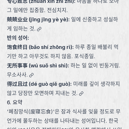
专心致志
(
zhuān xīn zhì zhì
):
마음을 하나로 모아
그 일에만 집중함. 전심치지.
兢兢业业
(
jīng jīng yè yè
):
일에 신중하고 성실하
link
게 임하는 것.
반의 성어:
饱食终日
(
bǎo shí zhōng rì
):
하루 종일 배불리 먹
기만 하고 아무것도 하지 않음. 포식종일.
无所事事
(
wú suǒ shì shì
):
하는 일 없이 빈둥거림.
link
무소사사.
得过且过
(
dé guò qiě guò
):
미래를 깊이 생각하지
link
않고 당장만 모면하며 지내는 것.
6. 요약
'폐침망식(废寝忘食)'은 잠과 식사를 잊을 정도로 무
언가에 몰두하는 상태를 나타내는 성어입니다. 한국