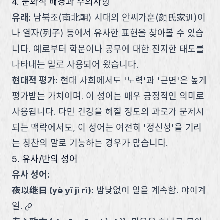
4. 문화적 배경과 주의사항
유래
:
남북조(南北朝) 시대의 안씨가훈(颜氏家训)이
나 열자(列子) 등에서 유사한 표현을 찾아볼 수 있습
니다. 예로부터 학문이나 공무에 대한 진지한 태도를
나타내는 말로 사용되어 왔습니다.
현대적 평가
:
현대 사회에서도 '노력'과 '근면'은 높게
평가받는 가치이며, 이 성어는 매우 긍정적인 의미로
사용됩니다. 다만 건강을 해칠 정도의 과로가 문제시
되는 맥락에서도, 이 성어는 여전히 '정신성'을 기리
는 칭찬의 말로 기능하는 경우가 많습니다.
5. 유사/반의 성어
유사 성어:
夜以继日
(
yè yǐ jì rì
):
밤낮없이 일을 계속함. 야이계
link
일.