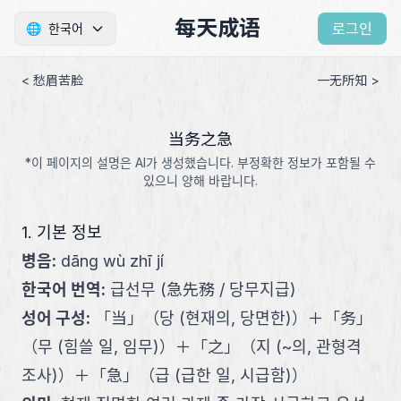
每天成语
로그인
🌐
한국어
< 愁眉苦脸
一无所知 >
当务之急
*이 페이지의 설명은 AI가 생성했습니다. 부정확한 정보가 포함될 수
있으니 양해 바랍니다.
1. 기본 정보
병음
:
dāng wù zhī jí
한국어 번역
:
급선무 (急先務 / 당무지급)
성어 구성
:
「
当
」
（
당 (현재의, 당면한)
）
＋
「
务
」
（
무 (힘쓸 일, 임무)
）
＋
「
之
」
（
지 (~의, 관형격
조사)
）
＋
「
急
」
（
급 (급한 일, 시급함)
）