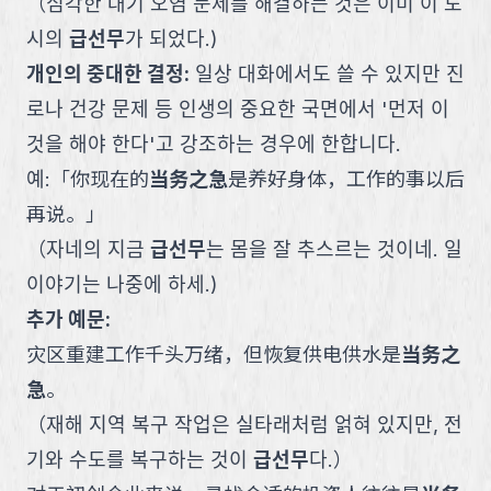
（
심각한 대기 오염 문제를 해결하는 것은 이미 이 도
시의
급선무
가 되었다.
)
개인의 중대한 결정
:
일상 대화에서도 쓸 수 있지만 진
로나 건강 문제 등 인생의 중요한 국면에서 '먼저 이
것을 해야 한다'고 강조하는 경우에 한합니다.
예:
「
你现在的
当务之急
是养好身体，工作的事以后
再说。
」
（
자네의 지금
급선무
는 몸을 잘 추스르는 것이네. 일
이야기는 나중에 하세.
)
추가 예문:
灾区重建工作千头万绪，但恢复供电供水是
当务之
急
。
（
재해 지역 복구 작업은 실타래처럼 얽혀 있지만, 전
기와 수도를 복구하는 것이
급선무
다.
）