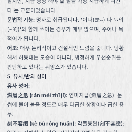
알지만, 지금 당장 해야 할 일을 가장 시급하게 여긴
다'는 교훈이었습니다.
문법적 기능
:
명사로 취급됩니다. '이다(是~)'나 '~의
(~的)'와 함께 쓰이는 경우가 매우 많으며, 주어나 목
적어가 됩니다.
어조
:
매우 논리적이고 건설적인 느낌을 줍니다. 당황
해서 허둥대는 모습이 아니라, 냉정하게 우선순위를
판단하고 있다는 뉘앙스가 있습니다.
5. 유사/반의 성어
유사 성어:
燃眉之急
(
rán méi zhī jí
):
연미지급(燃眉之急): 눈
썹에 불이 붙을 정도로 매우 다급한 상황이나 급한 용
무.
刻不容缓
(
kè bù róng huǎn
):
각불용완(刻不容缓):