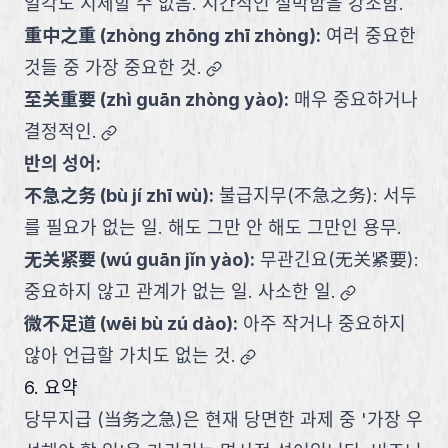
일각도 지체할 수 없음. 시간적인 절박함을 강조함.
重中之重
(
zhòng zhōng zhī zhòng
):
여러 중요한
link
것들 중 가장 중요한 것.
至关重要
(
zhì guān zhòng yào
):
매우 중요하거나
link
결정적인.
반의 성어:
不急之务
(
bù jí zhī wù
):
불급지무(不急之务): 서두
를 필요가 없는 일. 해도 그만 안 해도 그만인 용무.
无关紧要
(
wú guān jǐn yào
):
무관긴요(无关紧要):
link
중요하지 않고 관계가 없는 일. 사소한 일.
微不足道
(
wēi bù zú dào
):
아주 작거나 중요하지
link
않아 언급할 가치도 없는 것.
6. 요약
당무지급 (当务之急)은 현재 당면한 과제 중 '가장 우