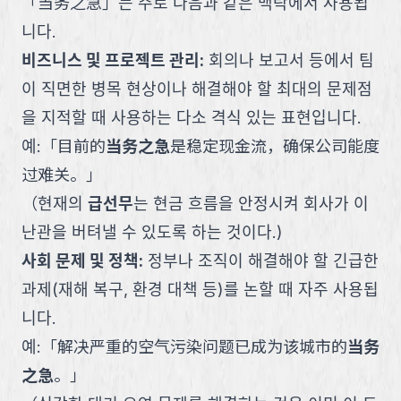
「
当务之急
」
는 주로 다음과 같은 맥락에서 사용됩
니다.
비즈니스 및 프로젝트 관리
:
회의나 보고서 등에서 팀
이 직면한 병목 현상이나 해결해야 할 최대의 문제점
을 지적할 때 사용하는 다소 격식 있는 표현입니다.
예:
「
目前的
当务之急
是稳定现金流，确保公司能度
过难关。
」
（
현재의
급선무
는 현금 흐름을 안정시켜 회사가 이
난관을 버텨낼 수 있도록 하는 것이다.
)
사회 문제 및 정책
:
정부나 조직이 해결해야 할 긴급한
과제(재해 복구, 환경 대책 등)를 논할 때 자주 사용됩
니다.
예:
「
解决严重的空气污染问题已成为该城市的
当务
之急
。
」