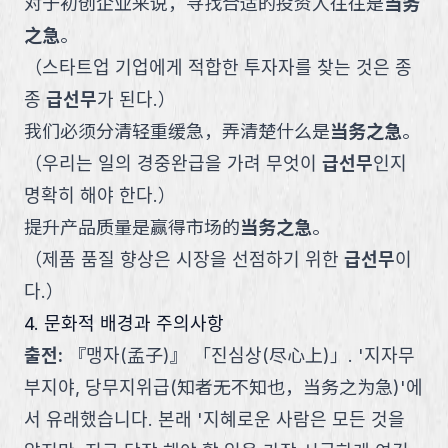
对于初创企业来说，寻找合适的投资人往往是
当务
之急
。
（
스타트업 기업에게 적합한 투자자를 찾는 것은 종
종
급선무
가 된다.
）
我们必须分清轻重缓急，弄清楚什么是
当务之急
。
（
우리는 일의 경중완급을 가려 무엇이
급선무
인지
명확히 해야 한다.
）
提升产品质量是赢得市场的
当务之急
。
（
제품 품질 향상은 시장을 선점하기 위한
급선무
이
다.
）
4. 문화적 배경과 주의사항
출전
:
『맹자(孟子)』 「진심상(尽心上)」. '지자무
부지야, 당무지위급(知者无不知也，当务之为急)'에
서 유래했습니다. 본래 '지혜로운 사람은 모든 것을