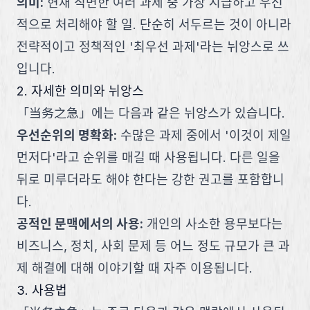
의미
:
현재 직면한 여러 과제 중 가장 시급하고 우선
적으로 처리해야 할 일. 단순히 서두르는 것이 아니라
전략적이고 정책적인 '최우선 과제'라는 뉘앙스로 쓰
입니다.
2. 자세한 의미와 뉘앙스
「
当务之急
」
에는 다음과 같은 뉘앙스가 있습니다.
우선순위의 명확화
:
수많은 과제 중에서 '이것이 제일
먼저다'라고 순위를 매길 때 사용됩니다. 다른 일을
뒤로 미루더라도 해야 한다는 강한 권고를 포함합니
다.
공적인 문맥에서의 사용
:
개인의 사소한 용무보다는
비즈니스, 정치, 사회 문제 등 어느 정도 규모가 큰 과
제 해결에 대해 이야기할 때 자주 이용됩니다.
3. 사용법