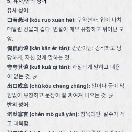
5. 유사/반의 성어
유사 성어:
口若悬河
(
kǒu ruò xuán hé
):
구약현하: 입이 마치
매달린 강물과 같다. 변설이 매우 유창하고 뛰어난 모
양.
侃侃而谈
(
kǎn kǎn ér tán
):
칸칸이담: 강직하고 당
당하게, 자신 있게 말하는 것.
夸夸其谈
(
kuā kuā qí tán
):
과장되게 말하고 내용
link
이 없는 것.
出口成章
(
chū kǒu chéng zhāng
):
말이나 글이 막
link
힘없이 유창하고 문장이 잘 짜여져 나오는 것.
반의 성어:
沉默寡言
(
chén mò guǎ yán
):
침묵과언: 말수가 적
고 과묵함.