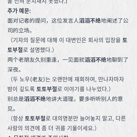
을 전혀 눈치채지 못했다.
)
추가 예문:
面对记者的提问，这位发言人
滔滔不绝
地阐述了公
司的立场。
（
기자의 질문에 대해 이 대변인은 회사의 입장을
토
토부절
로 설명했다.
）
两个老朋友久别重逢，一见面就
滔滔不绝
地聊到了
深夜。
（
두 노우(老友)는 오랜만에 재회하여, 만나자마자
밤이 깊도록
토토부절
로 이야기를 나누었다.
）
别总是
滔滔不绝
地讲大道理，要多听听别人的意
见。
（
항상
토토부절
로 대의명분만 늘어놓지 말고, 다른
사람의 의견에 좀 더 귀를 기울이세요.
）