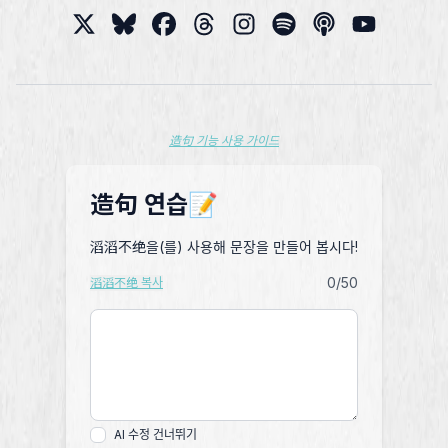
造句 기능 사용 가이드
造句 연습📝
滔滔不绝을(를) 사용해 문장을 만들어 봅시다!
0
/50
滔滔不绝 복사
AI 수정 건너뛰기