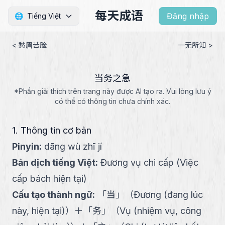
每天成语
Đăng nhập
🌐
Tiếng Việt
< 愁眉苦脸
一无所知 >
当务之急
*Phần giải thích trên trang này được AI tạo ra. Vui lòng lưu ý
có thể có thông tin chưa chính xác.
1. Thông tin cơ bản
Pinyin
:
dāng wù zhī jí
Bản dịch tiếng Việt
:
Đương vụ chi cấp (Việc
cấp bách hiện tại)
Cấu tạo thành ngữ
:
「
当
」
（
Đương (đang lúc
này, hiện tại)
）
＋
「
务
」
（
Vụ (nhiệm vụ, công