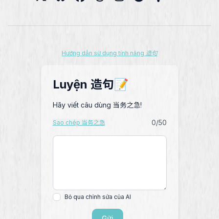
Hướng dẫn sử dụng tính năng 造句
Luyện 造句📝
Hãy viết câu dùng 当务之急!
0
/50
Sao chép 当务之急
Bỏ qua chỉnh sửa của AI
Gửi