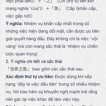
việc phải làm)
）
＋
「
之
」
（
Chi (trợ từ liên kết
mang nghĩa 'của')
）
＋
「
急
」
（
Cấp (khẩn cấp,
việc gấp rút)
）
Ý nghĩa
:
Nhiệm vụ khẩn cấp nhất trong số
những việc hiện đang đối mặt, cần được ưu tiên
giải quyết hàng đầu. Đây không chỉ là việc 'vội
vàng' mà còn mang sắc thái là 'nhiệm vụ chiến
lược quan trọng'.
2. Ý nghĩa chi tiết và sắc thái
「
当务之急
」
bao gồm các sắc thái sau.
Xác định thứ tự ưu tiên
:
Được dùng khi xếp
hạng 'đây là việc đầu tiên' trong số nhiều nhiệm
vụ. Nó bao hàm sự khuyến nghị mạnh mẽ rằng
nên gác lại việc khác để làm việc này.