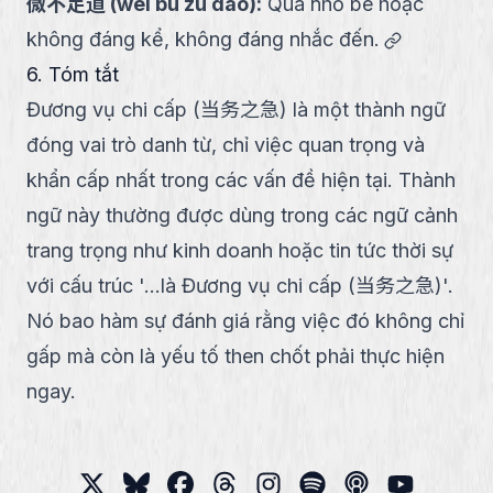
微不足道
(
wēi bù zú dào
):
Quá nhỏ bé hoặc
link
không đáng kể, không đáng nhắc đến.
6. Tóm tắt
Đương vụ chi cấp (当务之急) là một thành ngữ
đóng vai trò danh từ, chỉ việc quan trọng và
khẩn cấp nhất trong các vấn đề hiện tại. Thành
ngữ này thường được dùng trong các ngữ cảnh
trang trọng như kinh doanh hoặc tin tức thời sự
với cấu trúc '...là Đương vụ chi cấp (当务之急)'.
Nó bao hàm sự đánh giá rằng việc đó không chỉ
gấp mà còn là yếu tố then chốt phải thực hiện
ngay.