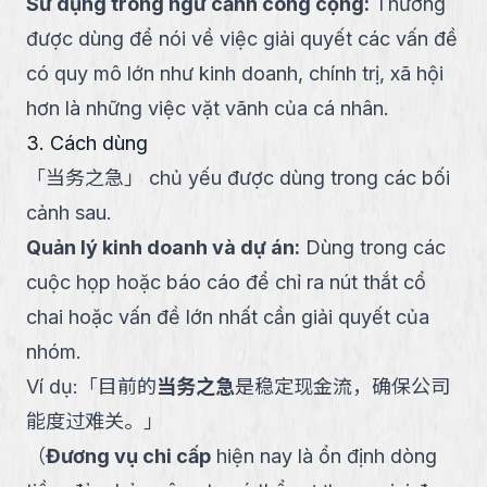
Sử dụng trong ngữ cảnh công cộng
:
Thường
được dùng để nói về việc giải quyết các vấn đề
có quy mô lớn như kinh doanh, chính trị, xã hội
hơn là những việc vặt vãnh của cá nhân.
3. Cách dùng
「
当务之急
」
chủ yếu được dùng trong các bối
cảnh sau.
Quản lý kinh doanh và dự án
:
Dùng trong các
cuộc họp hoặc báo cáo để chỉ ra nút thắt cổ
chai hoặc vấn đề lớn nhất cần giải quyết của
nhóm.
Ví dụ:
「
目前的
当务之急
是稳定现金流，确保公司
能度过难关。
」
（
Đương vụ chi cấp
hiện nay là ổn định dòng