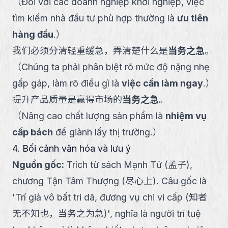
（
Đối với các doanh nghiệp khởi nghiệp, việc
tìm kiếm nhà đầu tư phù hợp thường là
ưu tiên
hàng đầu
.
）
我们必须分清轻重缓急，弄清楚什么是
当务之急
。
（
Chúng ta phải phân biệt rõ mức độ nặng nhẹ
gấp gáp, làm rõ điều gì là
việc cần làm ngay
.
）
提升产品质量是赢得市场的
当务之急
。
（
Nâng cao chất lượng sản phẩm là
nhiệm vụ
cấp bách
để giành lấy thị trường.
）
4. Bối cảnh văn hóa và lưu ý
Nguồn gốc
:
Trích từ sách Mạnh Tử (孟子),
chương Tận Tâm Thượng (尽心上). Câu gốc là
'Trí giả vô bất tri dã, đương vụ chi vi cấp (知者
无不知也，当务之为急)', nghĩa là người trí tuệ