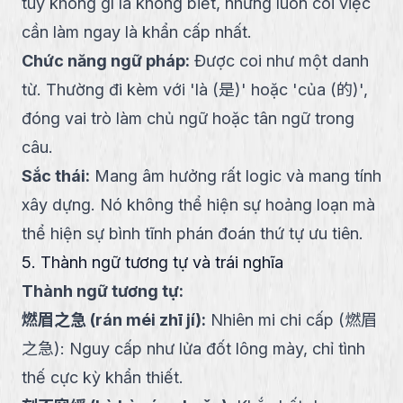
tuy không gì là không biết, nhưng luôn coi việc
cần làm ngay là khẩn cấp nhất.
Chức năng ngữ pháp
:
Được coi như một danh
từ. Thường đi kèm với 'là (是)' hoặc 'của (的)',
đóng vai trò làm chủ ngữ hoặc tân ngữ trong
câu.
Sắc thái
:
Mang âm hưởng rất logic và mang tính
xây dựng. Nó không thể hiện sự hoảng loạn mà
thể hiện sự bình tĩnh phán đoán thứ tự ưu tiên.
5. Thành ngữ tương tự và trái nghĩa
Thành ngữ tương tự:
燃眉之急
(
rán méi zhī jí
):
Nhiên mi chi cấp (燃眉
之急): Nguy cấp như lửa đốt lông mày, chỉ tình
thế cực kỳ khẩn thiết.