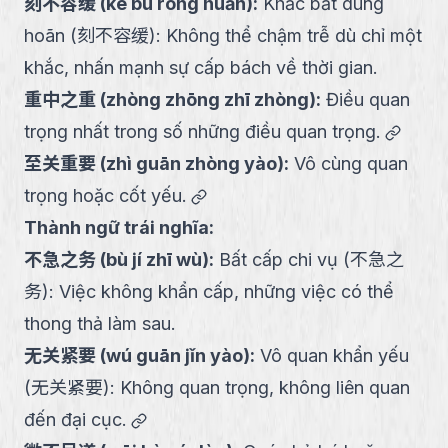
刻不容缓
(
kè bù róng huǎn
):
Khắc bất dung
hoãn (刻不容缓): Không thể chậm trễ dù chỉ một
khắc, nhấn mạnh sự cấp bách về thời gian.
重中之重
(
zhòng zhōng zhī zhòng
):
Điều quan
link
trọng nhất trong số những điều quan trọng.
至关重要
(
zhì guān zhòng yào
):
Vô cùng quan
link
trọng hoặc cốt yếu.
Thành ngữ trái nghĩa:
不急之务
(
bù jí zhī wù
):
Bất cấp chi vụ (不急之
务): Việc không khẩn cấp, những việc có thể
thong thả làm sau.
无关紧要
(
wú guān jǐn yào
):
Vô quan khẩn yếu
(无关紧要): Không quan trọng, không liên quan
link
đến đại cục.