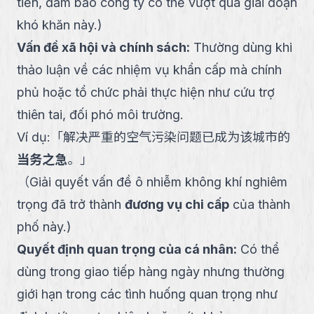
tiền, đảm bảo công ty có thể vượt qua giai đoạn
khó khăn này.
)
Vấn đề xã hội và chính sách
:
Thường dùng khi
thảo luận về các nhiệm vụ khẩn cấp mà chính
phủ hoặc tổ chức phải thực hiện như cứu trợ
thiên tai, đối phó môi trường.
Ví dụ:
「
解决严重的空气污染问题已成为该城市的
当务之急
。
」
（
Giải quyết vấn đề ô nhiễm không khí nghiêm
trọng đã trở thành
đương vụ chi cấp
của thành
phố này.
)
Quyết định quan trọng của cá nhân
:
Có thể
dùng trong giao tiếp hàng ngày nhưng thường
giới hạn trong các tình huống quan trọng như