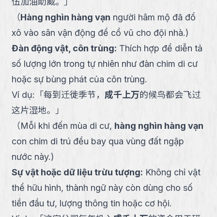
伍加油助威。
」
（
Hàng nghìn hàng vạn
người hâm mộ đã đổ
xô vào sân vận động để cổ vũ cho đội nhà.
)
Đàn động vật, côn trùng
:
Thích hợp để diễn tả
số lượng lớn trong tự nhiên như đàn chim di cư
hoặc sự bùng phát của côn trùng.
Ví dụ:
「
每到迁徙季节，
成千上万
的候鸟都会飞过
这片湿地。
」
（
Mỗi khi đến mùa di cư,
hàng nghìn hàng vạn
con chim di trú đều bay qua vùng đất ngập
nước này.
)
Sự vật hoặc dữ liệu trừu tượng
:
Không chỉ vật
thể hữu hình, thành ngữ này còn dùng cho số
tiền đầu tư, lượng thông tin hoặc cơ hội.