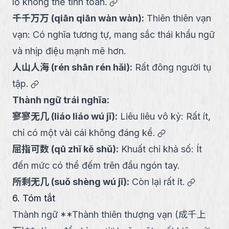
link
lồ không thể tính toán.
千千万万
(
qiān qiān wàn wàn
):
Thiên thiên vạn
vạn: Có nghĩa tương tự, mang sắc thái khẩu ngữ
và nhịp điệu mạnh mẽ hơn.
人山人海
(
rén shān rén hǎi
):
Rất đông người tụ
link
tập.
Thành ngữ trái nghĩa:
寥寥无几
(
liáo liáo wú jǐ
):
Liêu liêu vô kỷ: Rất ít,
link
chỉ có một vài cái không đáng kể.
屈指可数
(
qū zhǐ kě shǔ
):
Khuất chỉ khả số: Ít
đến mức có thể đếm trên đầu ngón tay.
link
所剩无几
(
suǒ shèng wú jǐ
):
Còn lại rất ít.
6. Tóm tắt
Thành ngữ **Thành thiên thượng vạn (成千上