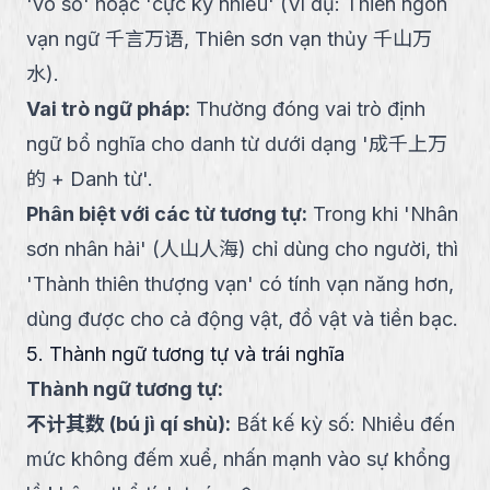
'vô số' hoặc 'cực kỳ nhiều' (Ví dụ: Thiên ngôn
vạn ngữ 千言万语, Thiên sơn vạn thủy 千山万
水).
Vai trò ngữ pháp
:
Thường đóng vai trò định
ngữ bổ nghĩa cho danh từ dưới dạng '成千上万
的 + Danh từ'.
Phân biệt với các từ tương tự
:
Trong khi 'Nhân
sơn nhân hải' (人山人海) chỉ dùng cho người, thì
'Thành thiên thượng vạn' có tính vạn năng hơn,
dùng được cho cả động vật, đồ vật và tiền bạc.
5. Thành ngữ tương tự và trái nghĩa
Thành ngữ tương tự:
不计其数
(
bú jì qí shù
):
Bất kế kỳ số: Nhiều đến
mức không đếm xuể, nhấn mạnh vào sự khổng