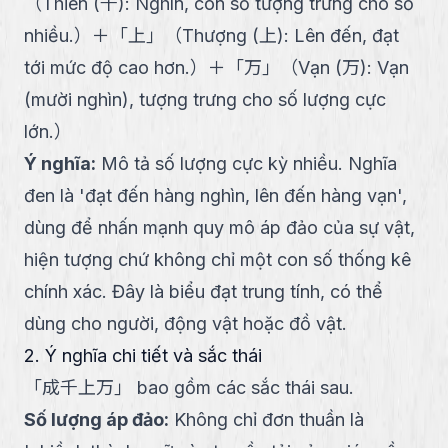
（
Thiên (千): Nghìn, con số tượng trưng cho số
nhiều.
）
＋
「
上
」
（
Thượng (上): Lên đến, đạt
tới mức độ cao hơn.
）
＋
「
万
」
（
Vạn (万): Vạn
(mười nghìn), tượng trưng cho số lượng cực
lớn.
）
Ý nghĩa
:
Mô tả số lượng cực kỳ nhiều. Nghĩa
đen là 'đạt đến hàng nghìn, lên đến hàng vạn',
dùng để nhấn mạnh quy mô áp đảo của sự vật,
hiện tượng chứ không chỉ một con số thống kê
chính xác. Đây là biểu đạt trung tính, có thể
dùng cho người, động vật hoặc đồ vật.
2. Ý nghĩa chi tiết và sắc thái
「
成千上万
」
bao gồm các sắc thái sau.
Số lượng áp đảo
:
Không chỉ đơn thuần là