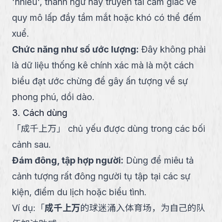
'nhiều', thành ngữ này truyền tải cảm giác về
quy mô lấp đầy tầm mắt hoặc khó có thể đếm
xuể.
Chức năng như số ước lượng
:
Đây không phải
là dữ liệu thống kê chính xác mà là một cách
biểu đạt ước chừng để gây ấn tượng về sự
phong phú, dồi dào.
3. Cách dùng
「
成千上万
」
chủ yếu được dùng trong các bối
cảnh sau.
Đám đông, tập hợp người
:
Dùng để miêu tả
cảnh tượng rất đông người tụ tập tại các sự
kiện, điểm du lịch hoặc biểu tình.
Ví dụ:
「
成千上万
的球迷涌入体育场，为自己的队