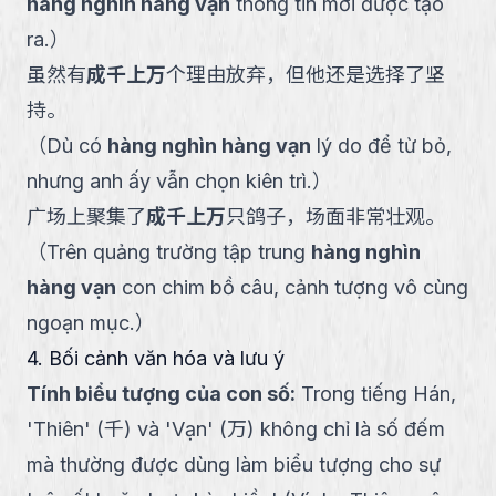
hàng nghìn hàng vạn
thông tin mới được tạo
ra.
）
虽然有
成千上万
个理由放弃，但他还是选择了坚
持。
（
Dù có
hàng nghìn hàng vạn
lý do để từ bỏ,
nhưng anh ấy vẫn chọn kiên trì.
）
广场上聚集了
成千上万
只鸽子，场面非常壮观。
（
Trên quảng trường tập trung
hàng nghìn
hàng vạn
con chim bồ câu, cảnh tượng vô cùng
ngoạn mục.
）
4. Bối cảnh văn hóa và lưu ý
Tính biểu tượng của con số
:
Trong tiếng Hán,
'Thiên' (千) và 'Vạn' (万) không chỉ là số đếm
mà thường được dùng làm biểu tượng cho sự