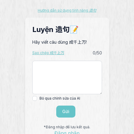
Hướng dẫn sử dụng tính năng 造句
Luyện 造句📝
Hãy viết câu dùng 成千上万!
0
/50
Sao chép 成千上万
Bỏ qua chỉnh sửa của AI
Gửi
*Đăng nhập để lưu kết quả.
Đăng nhập