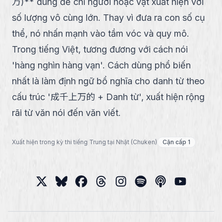
万)** dùng để chỉ người hoặc vật xuất hiện với
số lượng vô cùng lớn. Thay vì đưa ra con số cụ
thể, nó nhấn mạnh vào tầm vóc và quy mô.
Trong tiếng Việt, tương đương với cách nói
'hàng nghìn hàng vạn'. Cách dùng phổ biến
nhất là làm định ngữ bổ nghĩa cho danh từ theo
cấu trúc '成千上万的 + Danh từ', xuất hiện rộng
rãi từ văn nói đến văn viết.
Xuất hiện trong kỳ thi tiếng Trung tại Nhật (Chuken)
Cận cấp 1