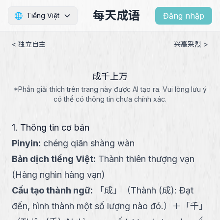
每天成语
Đăng nhập
🌐
Tiếng Việt
< 独立自主
兴高采烈 >
成千上万
*Phần giải thích trên trang này được AI tạo ra. Vui lòng lưu ý
có thể có thông tin chưa chính xác.
1. Thông tin cơ bản
Pinyin
:
chéng qiān shàng wàn
Bản dịch tiếng Việt
:
Thành thiên thượng vạn
(Hàng nghìn hàng vạn)
Cấu tạo thành ngữ
:
「
成
」
（
Thành (成): Đạt
đến, hình thành một số lượng nào đó.
）
＋
「
千
」