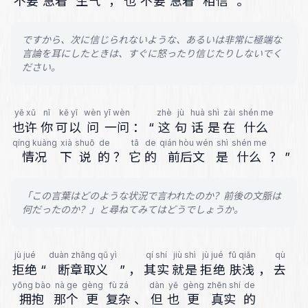
不要
急着
生气
，
也
不要
急着
相信
。
ですから、次に信じられないような、あるいは非常に極端な
言論を耳にしたときは、すぐに怒ったり信じたりしないでく
ださい。
yě xǔ
nǐ
kě yǐ
wèn
yī wèn
zhè
jù
huà
shì
zài
shén me
也许
你
可以
问
一问
：
“
这
句
话
是
在
什么
qíng kuàng
xià
shuō
de
tā
de
qián hòu wén
shì
shén me
情况
下
说
的
？
它
的
前后文
是
什么
？
”
「この言葉はどのような状況で言われたのか？前後の文脈は
何だったのか？」と尋ねてみてはどうでしょうか。
jù jué
duàn zhāng qǔ yì
qí shí
jiù shì
jù jué
fū qiǎn
qù
拒绝
“
断章取义
”
，
其实
就是
拒绝
肤浅
，
去
yōng bào
nà ge
gèng
fù zá
dàn
yě
gèng
zhēn shí
de
拥抱
那个
更
复杂
、
但
也
更
真实
的