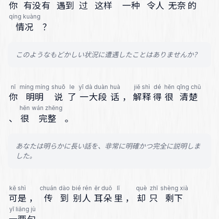
你
有没有
遇到
过
这样
一种
令人
无奈
的
qíng kuàng
情况
？
このようなもどかしい状況に遭遇したことはありませんか？
nǐ
míng míng
shuō
le
yī dà duàn
huà
jiě shì
dé
hěn
qīng chǔ
你
明明
说
了
一大段
话
，
解释
得
很
清楚
hěn
wán zhěng
、
很
完整
。
あなたは明らかに長い話を、非常に明確かつ完全に説明しま
した。
kě shì
chuán
dào
bié rén
ěr duǒ
lǐ
què
zhǐ
shèng xià
可是
，
传
到
别人
耳朵
里
，
却
只
剩下
yī liǎng jù