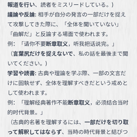
報道を行い
、読者をミスリードしている。
)
議論や反論
:
相手が自分の発言の一部だけを捉え
て攻撃してきた際に、「全体を聞いていない」
「曲解だ」と反論する場面で使われます。
例：
「
请你不要
断章取义
，听我把话说完。
」
（
言葉尻だけを捉えないで
、私の話を最後まで聞
いてください。
)
学習や読書
:
古典や理論を学ぶ際、一部の文言だ
けに固執せず、全体を理解すべきだという戒めと
して使われます。
例：
「
理解经典著作不能
断章取义
，必须结合当时
的时代背景。
」
（
古典的名著を理解するには、
一部だけを切り取
って解釈してはならず
、当時の時代背景と結びつ