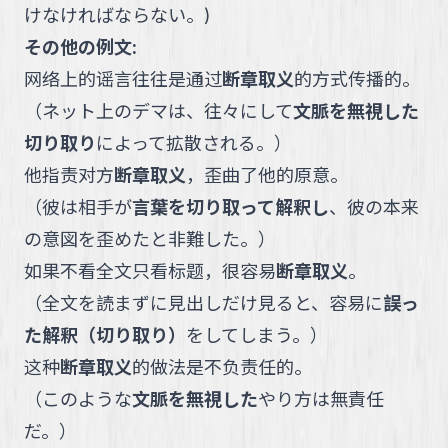
けなければならない。
)
その他の例文:
网络上的谣言往往是通过
断章取义
的方式传播的。
（
ネット上のデマは、往々にして
文脈を無視した
切り取り
によって拡散される。
）
他指责对方
断章取义
，歪曲了他的原意。
（
彼は相手が
言葉を切り取って解釈し
、彼の本来
の意図を歪めたと非難した。
）
如果不看全文只看标题，很容易
断章取义
。
（
全文を読まずに見出しだけ見ると、容易に
誤っ
た解釈（切り取り）
をしてしまう。
）
这种
断章取义
的做法是不负责任的。
（
このような
文脈を無視した
やり方は無責任
だ。
）