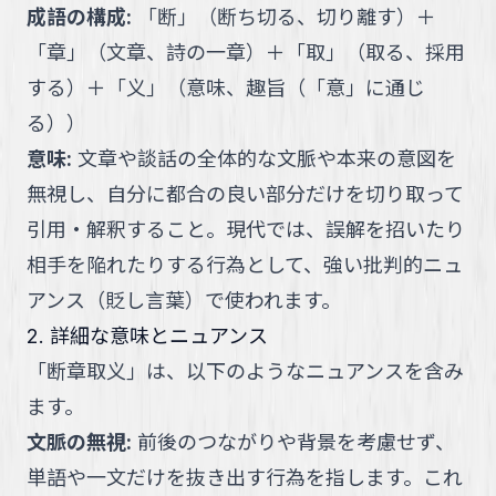
成語の構成
:
「
断
」
（
断ち切る、切り離す
）
＋
「
章
」
（
文章、詩の一章
）
＋
「
取
」
（
取る、採用
する
）
＋
「
义
」
（
意味、趣旨（「意」に通じ
る）
）
意味
:
文章や談話の全体的な文脈や本来の意図を
無視し、自分に都合の良い部分だけを切り取って
引用・解釈すること。現代では、誤解を招いたり
相手を陥れたりする行為として、強い批判的ニュ
アンス（貶し言葉）で使われます。
2. 詳細な意味とニュアンス
「
断章取义
」
は、以下のようなニュアンスを含み
ます。
文脈の無視
:
前後のつながりや背景を考慮せず、
単語や一文だけを抜き出す行為を指します。これ