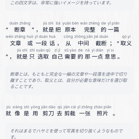
この四文字は、非常に強いイメージを持っています。
duàn zhāng
jiù shì
bǎ
yuán běn
wán zhěng
de
yī piān
“
断章
”
，
就是
把
原本
完整
的
一篇
wén zhāng
huò
yī duàn
huà
cóng
zhōng jiān
jié duàn
qǔ yì
文章
或
一段
话
，
从
中间
截断
；
“
取义
jiù shì
zhǐ
xuǎn qǔ
zì jǐ
xū yào
de
nà
yì diǎn
yì si
”
，
就是
只
选取
自己
需要
的
那
一点
意思
。
断章とは、もともと完全な一編の文章や一段落を途中で切り
離すことであり、取义とは、自分が必要な意味だけを選び取
ることです。
jiù
xiàng
shì
yòng
jiǎn dāo
qù
jiǎn cái
yī zhāng
zhào piān
就
像
是
用
剪刀
去
剪裁
一张
照片
。
それはまるでハサミを使って写真を切り抜くようなもので
す。