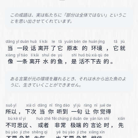
この成語は、実は私たちに「部分は全体ではない」というこ
とを思い出させてくれています。
dāng
yī duàn
huà
lí kāi
le
tā
yuán běn
de
huán jìng
tā
jiù
当
一段
话
离开
了
它
原本
的
环境
，
它
就
xiàng
yī tiáo
lí kāi
shuǐ
de
yú
shì
huó bù xià qù
de
像
一条
离开
水
的
鱼
，
是
活不下去
的
。
ある言葉が元の環境を離れるとき、それは水から出た魚のよ
うに、生きていくことができません。
suǒ yǐ
xià cì
dāng
nǐ
tīng dào
yī jù
ràng
nǐ
jué de
所以
，
下次
当
你
听到
一句
让
你
觉得
bù kě sī yì
huò zhě
fēi cháng
jí duān
de
yán lùn
shí
xiān
不可思议
、
或者
非常
极端
的
言论
时
，
先
bú yào
jí zhe
shēng qì
yě
bú yào
jí zhe
xiāng xìn