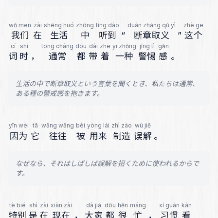
wǒ men
zài
shēng huó
zhōng
tīng dào
duàn zhāng qǔ yì
zhè ge
我们
在
生活
中
听到
“
断章取义
”
这个
cí
shí
tōng cháng
dōu
dài
zhe
yī zhǒng
jǐng tì
gǎn
词
时
，
通常
都
带
着
一种
警惕
感
。
生活の中で断章取义という言葉を聞くとき、私たちは通常、
ある種の警戒感を抱きます。
yīn wèi
tā
wǎng wǎng
bèi
yòng lái
zhì zào
wù jiě
因为
它
往往
被
用来
制造
误解
。
なぜなら、それはしばしば誤解を招くために使われるからで
す。
tè bié
shì
zài
xiàn zài
dà jiā
dōu
hěn
máng
xí guàn
kàn
特别
是
在
现在
，
大家
都
很
忙
，
习惯
看