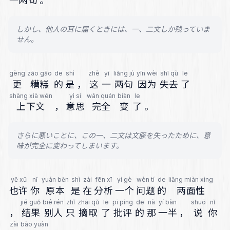
一两句
。
しかし、他人の耳に届くときには、一、二文しか残っていま
せん。
gèng
zāo gāo
de
shì
zhè
yī
liǎng jù
yīn wèi
shī qù
le
更
糟糕
的
是
，
这
一
两句
因为
失去
了
shàng xià wén
yì si
wán quán
biàn
le
上下文
，
意思
完全
变
了
。
さらに悪いことに、この一、二文は文脈を失ったために、意
味が完全に変わってしまいます。
yě xǔ
nǐ
yuán běn
shì
zài
fēn xī
yí gè
wèn tí
de
liǎng miàn xìng
也许
你
原本
是
在
分析
一个
问题
的
两面性
jié guǒ
bié rén
zhǐ
zhāi qǔ
le
pī píng
de
nà
yí bàn
shuō
nǐ
，
结果
别人
只
摘取
了
批评
的
那
一半
，
说
你
zài
bào yuàn