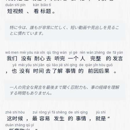
duǎn shì pín
kàn
biāo tí
短视频
、
看
标题
。
特に今は、誰もが非常に忙しく、短い動画や見出しを見るこ
とに慣れています。
wǒ men
méi yǒu
nài xīn
qù
tīng wán
yí gè
rén
wán zhěng
de
fā yán
我们
没有
耐心
去
听完
一个
人
完整
的
发言
yě
méi yǒu
shí jiān
qù
liǎo jiě
shì qíng
de
qián yīn hòu guǒ
，
也
没有
时间
去
了解
事情
的
前因后果
。
一人の完全な発言を最後まで聞く忍耐力も、事の経緯を理解
する時間もありません。
zhè shí hòu
zuì
róng yì
fā shēng
de
shì qíng
jiù shì
这时候
，
最
容易
发生
的
事情
，
就是
“
duàn zhāng qǔ yì