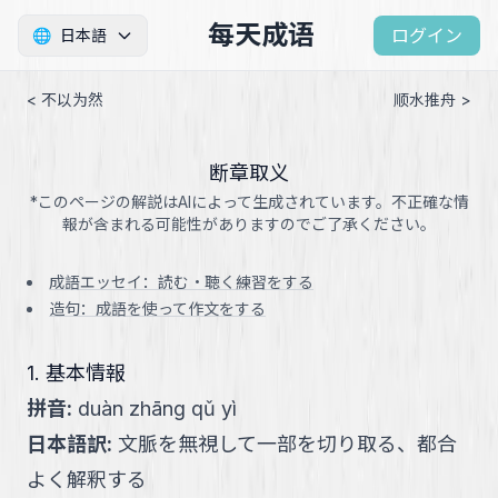
每天成语
ログイン
🌐
日本語
< 不以为然
顺水推舟 >
断章取义
*このページの解説はAIによって生成されています。不正確な情
報が含まれる可能性がありますのでご了承ください。
成語エッセイ：読む・聴く練習をする
造句：成語を使って作文をする
1. 基本情報
拼音
:
duàn zhāng qǔ yì
日本語訳
:
文脈を無視して一部を切り取る、都合
よく解釈する