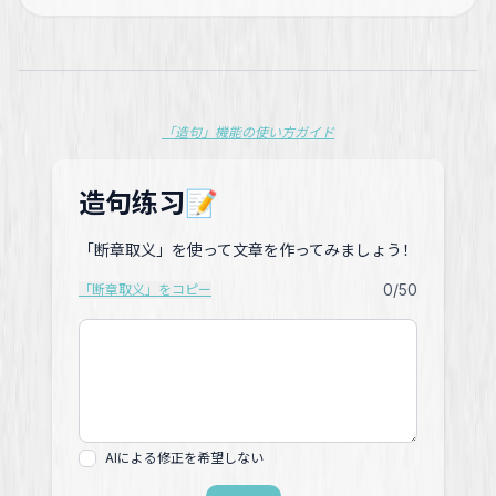
「造句」機能の使い方ガイド
造句练习📝
「断章取义」を使って文章を作ってみましょう！
0
/50
「断章取义」をコピー
AIによる修正を希望しない