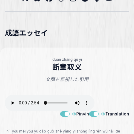
成語エッセイ
duàn zhāng qǔ yì
断章取义
文脈を無視した引用
Pinyin
Translation
nǐ
yǒu méi yǒu
yù dào
guò
zhè yàng
yī zhǒng
lìng rén
wú nài
de