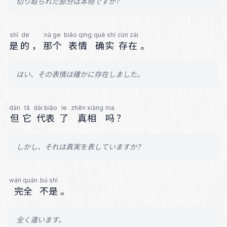
切り取られた部分は本物ですか？
shì
de
nà ge
biǎo qíng
què shí
cún zài
是
的
，
那个
表情
确实
存在
。
はい、その表情は確かに存在しました。
dàn
tā
dài biǎo
le
zhēn xiàng
ma
但
它
代表
了
真相
吗
？
しかし、それは真実を表していますか？
wán quán
bú shì
完全
不是
。
全く違います。