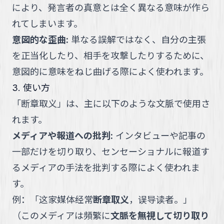
により、発言者の真意とは全く異なる意味が作ら
れてしまいます。
意図的な歪曲
:
単なる誤解ではなく、自分の主張
を正当化したり、相手を攻撃したりするために、
意図的に意味をねじ曲げる際によく使われます。
3. 使い方
「
断章取义
」
は、主に以下のような文脈で使用さ
れます。
メディアや報道への批判
:
インタビューや記事の
一部だけを切り取り、センセーショナルに報道す
るメディアの手法を批判する際によく使われま
す。
例：
「
这家媒体经常
断章取义
，误导读者。
」
（
このメディアは頻繁に
文脈を無視して切り取り