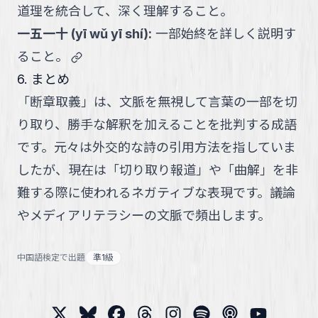
道理を統合して、深く理解すること。
一五一十
(
yī wǔ yī shí
):
一部始終を詳しく説明す
link
ること。
6. まとめ
「断章取義」は、文脈を無視して言葉の一部を切
り取り、勝手な解釈を加えることを批判する成語
です。元々は外交的な詩の引用方法を指していま
したが、現在は「切り取り報道」や「曲解」を非
難する際に使われるネガティブな表現です。議論
やメディアリテラシーの文脈で頻出します。
中国語検定で出題
準1級