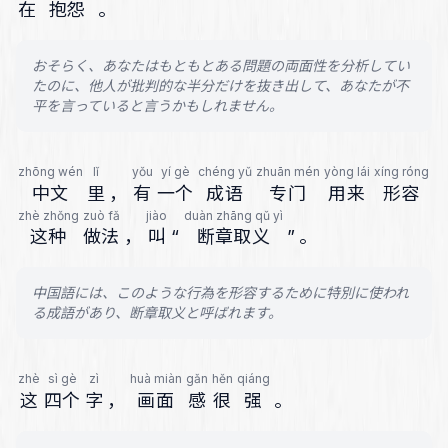
在
抱怨
。
おそらく、あなたはもともとある問題の両面性を分析してい
たのに、他人が批判的な半分だけを抜き出して、あなたが不
平を言っていると言うかもしれません。
zhōng wén
lǐ
yǒu
yí gè
chéng yǔ
zhuān mén
yòng lái
xíng róng
中文
里
，
有
一个
成语
专门
用来
形容
zhè zhǒng
zuò fǎ
jiào
duàn zhāng qǔ yì
这种
做法
，
叫
“
断章取义
”
。
中国語には、このような行為を形容するために特別に使われ
る成語があり、断章取义と呼ばれます。
zhè
sì gè
zì
huà miàn
gǎn
hěn
qiáng
这
四个
字
，
画面
感
很
强
。