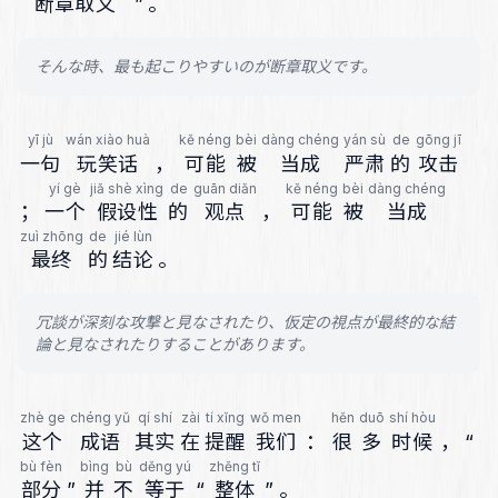
断章取义
”
。
そんな時、最も起こりやすいのが断章取义です。
yī jù
wán xiào huà
kě néng
bèi
dàng chéng
yán sù
de
gōng jī
一句
玩笑话
，
可能
被
当成
严肃
的
攻击
yí gè
jiǎ shè xìng
de
guān diǎn
kě néng
bèi
dàng chéng
；
一个
假设性
的
观点
，
可能
被
当成
zuì zhōng
de
jié lùn
最终
的
结论
。
冗談が深刻な攻撃と見なされたり、仮定の視点が最終的な結
論と見なされたりすることがあります。
zhè ge
chéng yǔ
qí shí
zài
tí xǐng
wǒ men
hěn
duō
shí hòu
这个
成语
其实
在
提醒
我们
：
很
多
时候
，
“
bù fèn
bìng
bù
děng yú
zhěng tǐ
部分
”
并
不
等于
“
整体
”
。