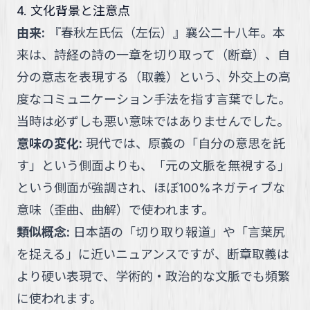
4. 文化背景と注意点
由来
:
『春秋左氏伝（左伝）』襄公二十八年。本
来は、詩経の詩の一章を切り取って（断章）、自
分の意志を表現する（取義）という、外交上の高
度なコミュニケーション手法を指す言葉でした。
当時は必ずしも悪い意味ではありませんでした。
意味の変化
:
現代では、原義の「自分の意思を託
す」という側面よりも、「元の文脈を無視する」
という側面が強調され、ほぼ100%ネガティブな
意味（歪曲、曲解）で使われます。
類似概念
:
日本語の「切り取り報道」や「言葉尻
を捉える」に近いニュアンスですが、断章取義は
より硬い表現で、学術的・政治的な文脈でも頻繁
に使われます。