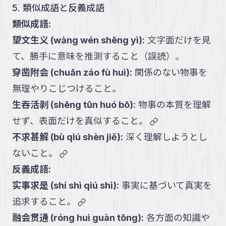
5. 類似成語と反義成語
類似成語:
望文生义
(
wàng wén shēng yì
):
文字面だけを見
て、勝手に意味を推測すること（誤読）。
穿凿附会
(
chuān záo fù huì
):
関係のない物事を
無理やりこじつけること。
生吞活剥
(
shēng tūn huó bō
):
物事の本質を理解
link
せず、表面だけを真似すること。
不求甚解
(
bù qiú shèn jiě
):
深く理解しようとし
link
ないこと。
反義成語:
实事求是
(
shí shì qiú shì
):
事実に基づいて真実を
link
追求すること。
融会贯通
(
róng huì guàn tōng
):
各方面の知識や