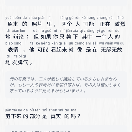
yuán běn
de
zhào piān
lǐ
liǎng gè
rén
kě néng
zhèng zài
jī liè
原本
的
照片
里
，
两个
人
可能
正在
激烈
dì
biàn lùn
dàn
rú guǒ
nǐ
zhǐ
jiǎn
xià
qí zhōng
yí gè
rén
de
地
辩论
；
但
如果
你
只
剪
下
其中
一个
人
的
biǎo qíng
tā
kě néng
kàn qǐ lái
jiù
xiàng
shì
zài
wú yuán wú gù
表情
，
他
可能
看起来
就
像
是
在
无缘无故
dì
fā pí qì
地
发脾气
。
元の写真では、二人が激しく議論しているかもしれません
が、もし一人の表情だけを切り取れば、その人は理由もなく
怒っているように見えるかもしれません。
jiǎn xià lái
de
bù fèn
shì
zhēn shí
de
ma
剪下来
的
部分
是
真实
的
吗
？