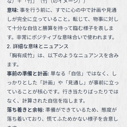
な
）
＋
「
竹
」
（
竹（のイメージ）
）
意味
:
事を行う前に、すでに心の中で計画や見通
しが完全に立っていること。転じて、物事に対し
て十分な自信と勝算を持って臨む様子を表しま
す。非常にポジティブな意味合いで使われます。
2. 詳細な意味とニュアンス
「
胸有成竹
」
は、以下のようなニュアンスを含み
ます。
事前の準備と計画
:
単なる「自信」ではなく、し
っかりとした「計画」や「見通し」が事前に立っ
ていることが核心です。行き当たりばったりでは
なく、計算された自信を指します。
落ち着きと余裕
:
準備ができているため、態度が
落ち着いており、慌てふためかない様子を含意し