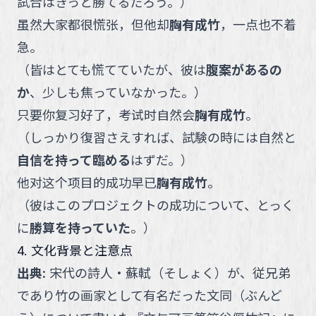
試合はきっと勝てるだろう。
）
虽然大家都很慌张，但他却
胸有成竹
，一点也不着
急。
（
皆はとても慌てていたが、彼は
腹案があるの
か
、少しも焦っていなかった。
）
只要你复习好了，考试时自然会
胸有成竹
。
（
しっかり復習さえすれば、試験の時には自然と
自信を持って臨める
はずだ。
）
他对这个项目的成功早已
胸有成竹
。
（
彼はこのプロジェクトの成功について、とっく
に
勝算を持っていた
。
）
4. 文化背景と注意点
出典
:
宋代の詩人・蘇軾（そしょく）が、従兄弟
であり竹の画家として有名だった文同（ぶんど