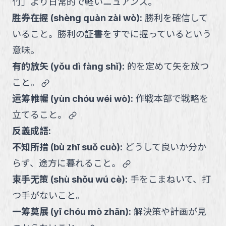
竹」より日常的で軽いニュアンス。
胜券在握
(
shèng quàn zài wò
):
勝利を確信して
いること。勝利の証書をすでに握っているという
意味。
有的放矢
(
yǒu dì fàng shǐ
):
的を定めて矢を放つ
link
こと。
运筹帷幄
(
yùn chóu wéi wò
):
作戦本部で戦略を
link
立てること。
反義成語:
不知所措
(
bù zhī suǒ cuò
):
どうして良いか分か
link
らず、途方に暮れること。
束手无策
(
shù shǒu wú cè
):
手をこまねいて、打
つ手がないこと。
一筹莫展
(
yī chóu mò zhǎn
):
解決策や計画が見