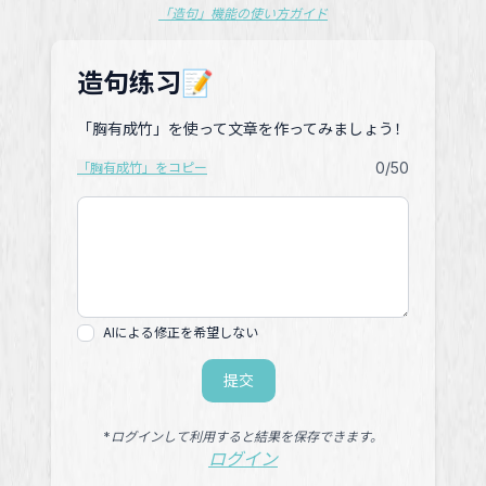
「造句」機能の使い方ガイド
造句练习📝
「胸有成竹」を使って文章を作ってみましょう！
0
/50
「胸有成竹」をコピー
AIによる修正を希望しない
提交
*ログインして利用すると結果を保存できます。
ログイン