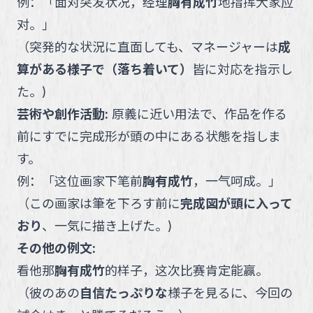
例：
「
面对突发状况，经理
胸有成竹
地指挥大家应
对。
」
（
突発的な状況に直面しても、マネージャーは
成
算がある様子で（落ち着いて）
皆に対応を指示し
た。
)
芸術や創作活動
:
原義に近い用法で、作品を作る
前にすでに完成形が頭の中にある状態を指しま
す。
例：
「
这位画家下笔前
胸有成竹
，一气呵成。
」
（
この画家は筆を下ろす前に
完成図が頭に入って
おり
、一気に描き上げた。
)
その他の例文:
看他那
胸有成竹
的样子，这次比赛肯定能赢。
（
彼のあの
自信たっぷりな
様子を見るに、今回の