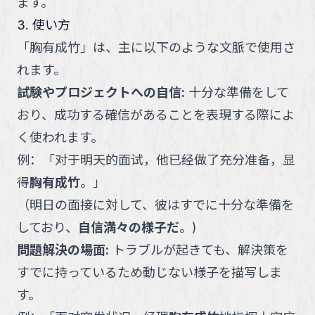
ます。
3. 使い方
「
胸有成竹
」
は、主に以下のような文脈で使用さ
れます。
試験やプロジェクトへの自信
:
十分な準備をして
おり、成功する確信があることを表現する際によ
く使われます。
例：
「
对于明天的面试，他已经做了充分准备，显
得
胸有成竹
。
」
（
明日の面接に対して、彼はすでに十分な準備を
しており、
自信満々の様子だ
。
)
問題解決の場面
:
トラブルが起きても、解決策を
すでに持っているため動じない様子を描写しま
す。