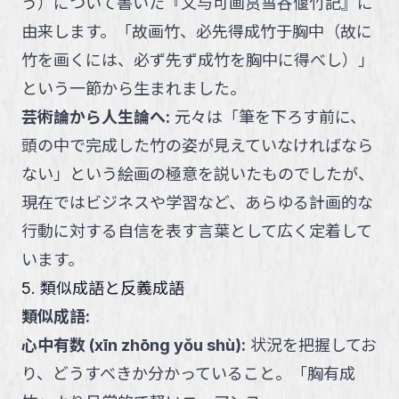
う）について書いた『文与可画筼筜谷偃竹記』に
由来します。「故画竹、必先得成竹于胸中（故に
竹を画くには、必ず先ず成竹を胸中に得べし）」
という一節から生まれました。
芸術論から人生論へ
:
元々は「筆を下ろす前に、
頭の中で完成した竹の姿が見えていなければなら
ない」という絵画の極意を説いたものでしたが、
現在ではビジネスや学習など、あらゆる計画的な
行動に対する自信を表す言葉として広く定着して
います。
5. 類似成語と反義成語
類似成語:
心中有数
(
xīn zhōng yǒu shù
):
状況を把握してお
り、どうすべきか分かっていること。「胸有成