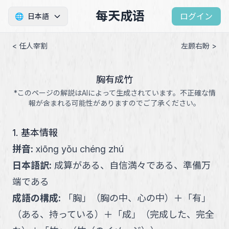
每天成语
ログイン
🌐
日本語
< 任人宰割
左顾右盼 >
胸有成竹
*このページの解説はAIによって生成されています。不正確な情
報が含まれる可能性がありますのでご了承ください。
1. 基本情報
拼音
:
xiōng yǒu chéng zhú
日本語訳
:
成算がある、自信満々である、準備万
端である
成語の構成
:
「
胸
」
（
胸の中、心の中
）
＋
「
有
」
（
ある、持っている
）
＋
「
成
」
（
完成した、完全