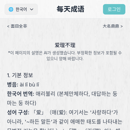
每天成语
로그인
🌐
한국어
< 面目全非
大名鼎鼎 >
爱理不理
*이 페이지의 설명은 AI가 생성했습니다. 부정확한 정보가 포함될 수
있으니 양해 바랍니다.
1. 기본 정보
병음
:
ài lǐ bù lǐ
한국어 번역
:
애리불리 (본체만체하다, 대답하는 둥
마는 둥 하다)
성어 구성
:
「
爱
」
（
애(爱): 여기서는 '사랑하다'가
아니라, '~하든 말든'과 같이 애매한 태도를 나타내는