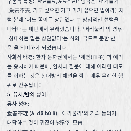
구문적 특징
:
'애A불A(爱A不A)' 형식은 '애거불거
(爱去不去, 가고 싶으면 가고 가기 싫으면 말아라)'처
럼 본래 '어느 쪽이든 상관없다'는 방임적인 선택을
나타내는 패턴에서 유래했습니다. '애리불리'의 경우
'상대하든 말든 상관없다'는 식의 '극도로 둔한 반
응'을 의미하게 되었습니다.
사회적 배경
:
한자 문화권에서는 '체면(面子)'과 예의
를 중시하기 때문에, 인사나 질문에 대해 이러한 태도
를 취하는 것은 상대방의 체면을 깎는 매우 무례한 행
위로 간주됩니다.
5. 유사/반의 성어
유사 성어:
爱答不理
(
ài dā bù lǐ
):
'애리불리'와 거의 동의어.
대답하는 것이 귀찮아 냉담한 모습.