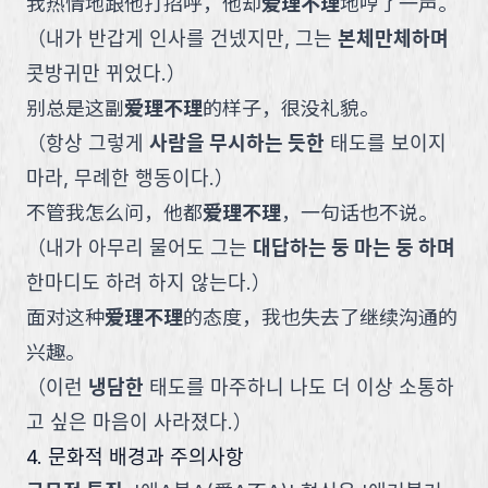
我热情地跟他打招呼，他却
爱理不理
地哼了一声。
（
내가 반갑게 인사를 건넸지만, 그는
본체만체하며
콧방귀만 뀌었다.
）
别总是这副
爱理不理
的样子，很没礼貌。
（
항상 그렇게
사람을 무시하는 듯한
태도를 보이지
마라, 무례한 행동이다.
）
不管我怎么问，他都
爱理不理
，一句话也不说。
（
내가 아무리 물어도 그는
대답하는 둥 마는 둥 하며
한마디도 하려 하지 않는다.
）
面对这种
爱理不理
的态度，我也失去了继续沟通的
兴趣。
（
이런
냉담한
태도를 마주하니 나도 더 이상 소통하
고 싶은 마음이 사라졌다.
）
4. 문화적 배경과 주의사항