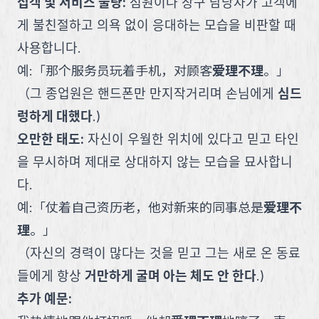
접객 및 서비스 불량
:
점원이나 창구 담당자가 고객에
게 불친절하고 의욕 없이 응대하는 모습을 비판할 때
사용합니다.
예:
「
那个服务员玩着手机，对顾客
爱理不理
。
」
（
그 종업원은 핸드폰만 만지작거리며 손님에게
심드
렁하게 대했다
.
)
오만한 태도
:
자신이 우월한 위치에 있다고 믿고 타인
을 무시하며 제대로 상대하지 않는 모습을 묘사합니
다.
예:
「
仗着自己资历老，他对新来的同事总是
爱理不
理
。
」
（
자신의 경력이 많다는 것을 믿고 그는 새로 온 동료
들에게 항상
거만하게 굴며 아는 체도 안 한다
.
)
추가 예문: