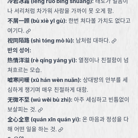
冷若冰霜
(
lěng ruò bīng shuāng
):
태도가 얼음이
나 서리처럼 차가워 사람을 가까이 못 오게 함.
不屑一顾
(
bù xiè yī gù
):
한번 쳐다볼 가치도 없다고
link
여기다.
link
视同陌路
(
shì tóng mò lù
):
남처럼 대하다.
반의 성어:
热情洋溢
(
rè qíng yáng yì
):
열정이나 친절함이 넘
쳐흐르는 모습.
嘘寒问暖
(
xū hán wèn nuǎn
):
상대방의 안부를 세
심하게 챙기며 매우 친절하게 대함.
无微不至
(
wú wēi bù zhì
):
아주 세심하고 빈틈없이
link
보살피는 것.
全心全意
(
quán xīn quán yì
):
온 마음과 정성을 다
link
해 어떤 일을 하는 것.