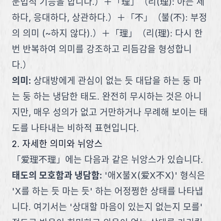
문법적 기능을 합니다.
）
＋
「
理
」
（
리(理): 아는 체
하다, 응대하다, 상관하다.
）
＋
「
不
」
（
불(不): 부정
의 의미 (~하지 않다).
）
＋
「
理
」
（
리(理): 다시 한
번 반복하여 의미를 강조하고 리듬감을 형성합니
다.
）
의미
:
상대방에게 관심이 없는 듯 대답을 하는 둥 마
는 둥 하는 냉담한 태도. 완전히 무시하는 것은 아니
지만, 매우 성의가 없고 거만하거나 무례해 보이는 태
도를 나타내는 비하적 표현입니다.
2. 자세한 의미와 뉘앙스
「
爱理不理
」
에는 다음과 같은 뉘앙스가 있습니다.
태도의 모호함과 냉담함
:
'애X불X(爱X不X)' 형식은
'X를 하는 듯 마는 듯' 하는 어정쩡한 상태를 나타냅
니다. 여기서는 '상대할 마음이 있는지 없는지 모를'