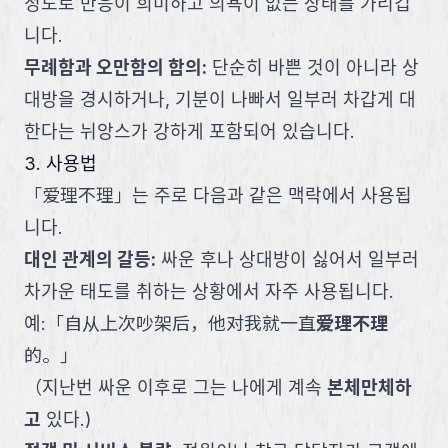
정도로 반응이 희미하고 의욕이 없는 상태를 가리킵
니다.
무례함과 오만함의 함의
:
단순히 바쁜 것이 아니라 상
대방을 경시하거나, 기분이 나빠서 일부러 차갑게 대
한다는 뉘앙스가 강하게 포함되어 있습니다.
3. 사용법
「
爱理不理
」
는 주로 다음과 같은 맥락에서 사용됩
니다.
대인 관계의 갈등
:
싸운 후나 상대방이 싫어서 일부러
차가운 태도를 취하는 상황에서 자주 사용됩니다.
예:
「
自从上次吵架后，他对我就一直
爱理不理
的。
」
（
지난번 싸운 이후로 그는 나에게 계속
본체만체하
고
있다.
)