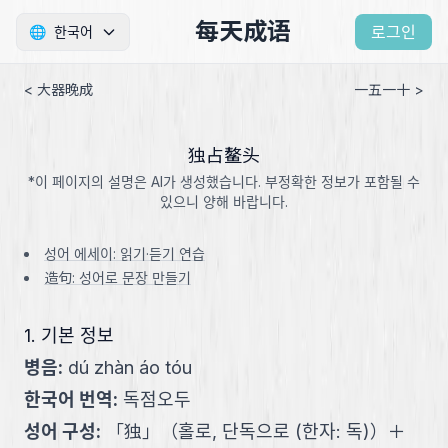
每天成语
로그인
🌐
한국어
< 大器晚成
一五一十 >
独占鳌头
*이 페이지의 설명은 AI가 생성했습니다. 부정확한 정보가 포함될 수
있으니 양해 바랍니다.
성어 에세이: 읽기·듣기 연습
造句: 성어로 문장 만들기
1. 기본 정보
병음
:
dú zhàn áo tóu
한국어 번역
:
독점오두
성어 구성
:
「
独
」
（
홀로, 단독으로 (한자: 독)
）
＋