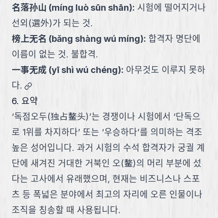
名落孙山
(
míng luò sūn shān
):
시험에 떨어지거나
선외(選外)가 되는 것.
榜上无名
(
bǎng shàng wú míng
):
합격자 명단에
이름이 없는 것. 불합격.
一事无成
(
yī shì wú chéng
):
아무것도 이루지 못하
link
다.
6. 요약
‘독점오두(独占鳌头)’는 경쟁이나 시험에서 ‘단독으
로 1위를 차지하다’ 또는 ‘우승하다’를 의미하는 격조
높은 성어입니다. 과거 시험의 수석 합격자가 궁궐 계
단에 새겨진 거대한 거북인 오(鳌)의 머리 부분에 섰
다는 고사에서 유래했으며, 현재는 비즈니스나 스포
츠 등 폭넓은 분야에서 최고의 자리에 오른 인물이나
조직을 칭송할 때 사용됩니다.