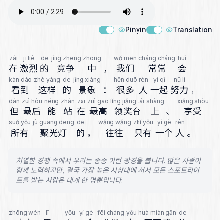
Pinyin
Translation
zài
jī liè
de
jìng zhēng
zhōng
wǒ men
cháng cháng
huì
在
激烈
的
竞争
中
，
我们
常常
会
kàn dào
zhè yàng
de
jǐng xiàng
hěn duō
rén
yì qǐ
nǔ lì
看到
这样
的
景象
：
很多
人
一起
努力
，
dàn
zuì hòu
néng
zhàn
zài
zuì gāo
lǐng jiǎng tái
shàng
xiǎng shòu
但
最后
能
站
在
最高
领奖台
上
、
享受
suǒ yǒu
jù guāng dēng
de
wǎng wǎng
zhǐ yǒu
yí gè
rén
所有
聚光灯
的
，
往往
只有
一个
人
。
치열한 경쟁 속에서 우리는 종종 이런 광경을 봅니다. 많은 사람이
함께 노력하지만, 결국 가장 높은 시상대에 서서 모든 스포트라이
트를 받는 사람은 대개 한 명뿐입니다.
zhōng wén
lǐ
yǒu
yí gè
fēi cháng
yǒu
huà miàn gǎn
de