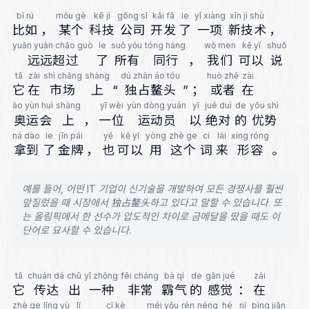
bǐ rú
mǒu gè
kē jì
gōng sī
kāi fā
le
yī xiàng
xīn jì shù
比如
，
某个
科技
公司
开发
了
一项
新技术
，
yuǎn yuǎn chāo guò
le
suǒ yǒu
tóng háng
wǒ men
kě yǐ
shuō
远远超过
了
所有
同行
，
我们
可以
说
tā
zài
shì chǎng
shàng
dú zhàn áo tóu
huò zhě
zài
它
在
市场
上
“
独占鳌头
”
；
或者
在
ào yùn huì
shàng
yī wèi
yùn dòng yuán
yǐ
jué duì
de
yōu shì
奥运会
上
，
一位
运动员
以
绝对
的
优势
ná dào
le
jīn pái
yě
kě yǐ
yòng
zhè ge
cí
lái
xíng róng
拿到
了
金牌
，
也
可以
用
这个
词
来
形容
。
예를 들어, 어떤 IT 기업이 신기술을 개발하여 모든 경쟁사를 훨씬
앞질렀을 때 시장에서 独占鳌头하고 있다고 말할 수 있습니다. 또
는 올림픽에서 한 선수가 압도적인 차이로 금메달을 땄을 때도 이
단어로 묘사할 수 있습니다.
tā
chuán dá
chū
yī zhǒng
fēi cháng
bà qì
de
gǎn jué
zài
它
传达
出
一种
非常
霸气
的
感觉
：
在
zhè ge
lǐng yù
lǐ
cǐ kè
méi yǒu
rén
néng
hé
nǐ
bìng jiān