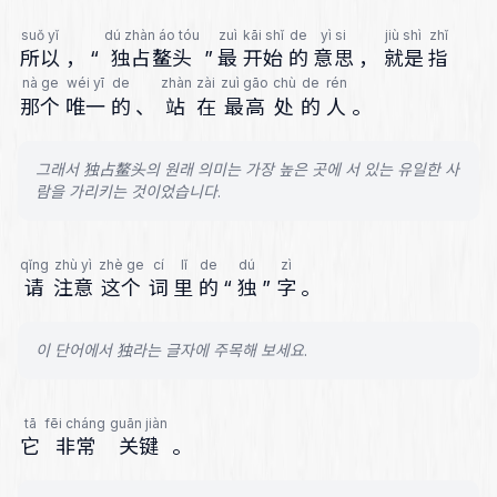
suǒ yǐ
dú zhàn áo tóu
zuì
kāi shǐ
de
yì si
jiù shì
zhǐ
所以
，
“
独占鳌头
”
最
开始
的
意思
，
就是
指
nà ge
wéi yī
de
zhàn
zài
zuì gāo
chù
de
rén
那个
唯一
的
、
站
在
最高
处
的
人
。
그래서 独占鳌头의 원래 의미는 가장 높은 곳에 서 있는 유일한 사
람을 가리키는 것이었습니다.
qǐng
zhù yì
zhè ge
cí
lǐ
de
dú
zì
请
注意
这个
词
里
的
“
独
”
字
。
이 단어에서 独라는 글자에 주목해 보세요.
tā
fēi cháng
guān jiàn
它
非常
关键
。