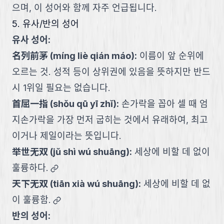
으며, 이 성어와 함께 자주 언급됩니다.
5. 유사/반의 성어
유사 성어:
名列前茅
(
míng liè qián máo
):
이름이 앞 순위에
오르는 것. 성적 등이 상위권에 있음을 뜻하지만 반드
시 1위일 필요는 없습니다.
首屈一指
(
shǒu qū yī zhǐ
):
손가락을 꼽아 셀 때 엄
지손가락을 가장 먼저 굽히는 것에서 유래하여, 최고
이거나 제일이라는 뜻입니다.
举世无双
(
jǔ shì wú shuāng
):
세상에 비할 데 없이
link
훌륭하다.
天下无双
(
tiān xià wú shuāng
):
세상에 비할 데 없
link
이 훌륭함.
반의 성어: