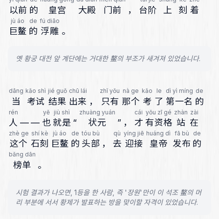
以前
的
皇宫
大殿
门前
，
台阶
上
刻
着
jù áo
de
fú diāo
巨鳌
的
浮雕
。
옛 황궁 대전 앞 계단에는 거대한 鳌의 부조가 새겨져 있었습니다.
dāng
kǎo shì
jié guǒ
chū lái
zhǐ yǒu
nà ge
kǎo
le
dì yì míng
de
当
考试
结果
出来
，
只有
那个
考
了
第一名
的
rén
yě
jiù shì
zhuàng yuán
cái
yǒu zī gé
zhàn
zài
人
—
—
也
就是
“
状元
”
，
才
有资格
站
在
zhè ge
shí kè
jù áo
de
tóu bù
qù
yíng jiē
huáng dì
fā bù
de
这个
石刻
巨鳌
的
头部
，
去
迎接
皇帝
发布
的
bǎng dān
榜单
。
시험 결과가 나오면, 1등을 한 사람, 즉 '장원'만이 이 석조 鳌의 머
리 부분에 서서 황제가 발표하는 방을 맞이할 자격이 있었습니다.