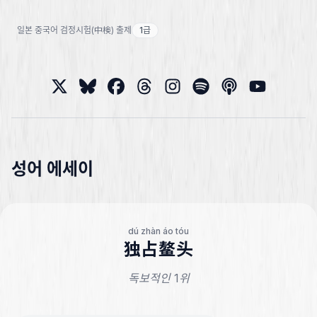
일본 중국어 검정시험(中検) 출제
1급
성어 에세이
dú zhàn áo tóu
独占鳌头
독보적인 1위