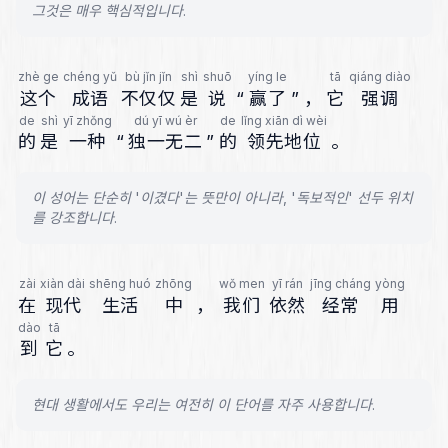
그것은 매우 핵심적입니다.
zhè ge
chéng yǔ
bù jǐn jǐn
shì
shuō
yíng le
tā
qiáng diào
这个
成语
不仅仅
是
说
“
赢了
”
，
它
强调
de
shì
yī zhǒng
dú yī wú èr
de
lǐng xiān dì wèi
的
是
一种
“
独一无二
”
的
领先地位
。
이 성어는 단순히 '이겼다'는 뜻만이 아니라, '독보적인' 선두 위치
를 강조합니다.
zài
xiàn dài
shēng huó
zhōng
wǒ men
yī rán
jīng cháng
yòng
在
现代
生活
中
，
我们
依然
经常
用
dào
tā
到
它
。
현대 생활에서도 우리는 여전히 이 단어를 자주 사용합니다.