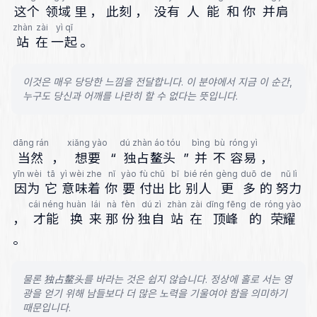
这个
领域
里
，
此刻
，
没有
人
能
和
你
并肩
zhàn
zài
yì qǐ
站
在
一起
。
이것은 매우 당당한 느낌을 전달합니다. 이 분야에서 지금 이 순간,
누구도 당신과 어깨를 나란히 할 수 없다는 뜻입니다.
dāng rán
xiǎng yào
dú zhàn áo tóu
bìng
bù
róng yì
当然
，
想要
“
独占鳌头
”
并
不
容易
，
yīn wèi
tā
yì wèi zhe
nǐ
yào
fù chū
bǐ
bié rén
gèng
duō
de
nǔ lì
因为
它
意味着
你
要
付出
比
别人
更
多
的
努力
cái néng
huàn
lái
nà
fèn
dú zì
zhàn
zài
dǐng fēng
de
róng yào
，
才能
换
来
那
份
独自
站
在
顶峰
的
荣耀
。
물론 独占鳌头를 바라는 것은 쉽지 않습니다. 정상에 홀로 서는 영
광을 얻기 위해 남들보다 더 많은 노력을 기울여야 함을 의미하기
때문입니다.