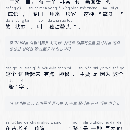
中文
里
，
有
一个
非常
有
画面感
的
chéng yǔ
zhuān mén
yòng lái
xíng róng
zhè zhǒng
ná
dì yī
成语
，
专门
用来
形容
这种
“
拿
第一
”
de
zhuàng tài
jiào
dú zhàn áo tóu
的
状态
，
叫
“
独占鳌头
”
。
중국어에는 이런 '1등을 차지한' 상태를 전문적으로 묘사하는 매우
생생한 성어인 独占鳌头가 있습니다.
zhè ge
cí
tīng qǐ lái
yǒu diǎn
shén mì
zhǔ yào
shì
yīn wèi
zhè ge
这个
词
听起来
有点
神秘
，
主要
是
因为
这个
áo
zì
“
鳌
”
字
。
이 단어는 조금 신비롭게 들리는데, 주로 鳌라는 글자 때문입니다.
zài
gǔ lǎo
de
chuán shuō
zhōng
áo
shì
yī zhǒng
jù dà
de
在
古老
的
传说
中
，
“
鳌
”
是
一种
巨大
的