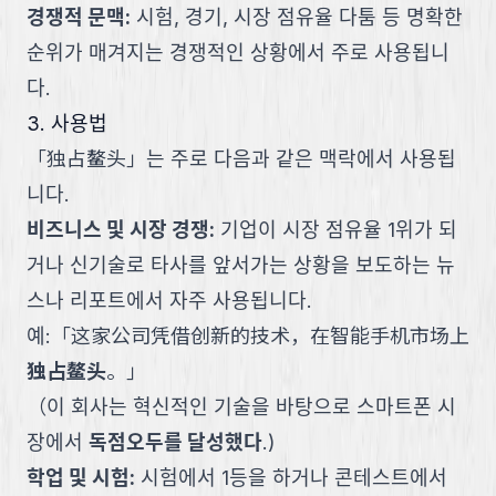
경쟁적 문맥
:
시험, 경기, 시장 점유율 다툼 등 명확한
순위가 매겨지는 경쟁적인 상황에서 주로 사용됩니
다.
3. 사용법
「
独占鳌头
」
는 주로 다음과 같은 맥락에서 사용됩
니다.
비즈니스 및 시장 경쟁
:
기업이 시장 점유율 1위가 되
거나 신기술로 타사를 앞서가는 상황을 보도하는 뉴
스나 리포트에서 자주 사용됩니다.
예:
「
这家公司凭借创新的技术，在智能手机市场上
独占鳌头
。
」
（
이 회사는 혁신적인 기술을 바탕으로 스마트폰 시
장에서
독점오두를 달성했다
.
)
학업 및 시험
:
시험에서 1등을 하거나 콘테스트에서