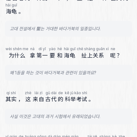
hǎi guī
海龟
。
고대 전설에서 鳌는 거대한 바다거북의 일종입니다.
wèi shén me
ná
dì yī
yào
hé
hǎi guī
chě shàng guān xì
ne
为什么
拿
第一
要
和
海龟
扯上关系
呢
？
왜 1등을 하는 것이 바다거북과 관련이 있을까요?
qí shí
zhè
lái zì
gǔ dài
de
kē jǔ kǎo shì
其实
，
这
来自
古代
的
科举考试
。
사실 이것은 고대의 과거 시험에서 유래되었습니다.
yǐ qián
de
huáng gōng
dà diàn
mén qián
tái jiē
shàng
kè
zhe