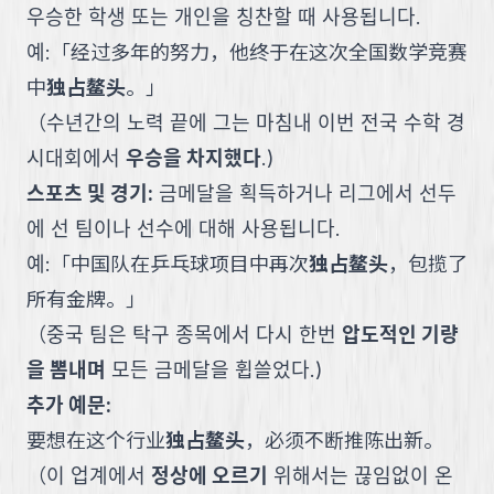
우승한 학생 또는 개인을 칭찬할 때 사용됩니다.
예:
「
经过多年的努力，他终于在这次全国数学竞赛
中
独占鳌头
。
」
（
수년간의 노력 끝에 그는 마침내 이번 전국 수학 경
시대회에서
우승을 차지했다
.
)
스포츠 및 경기
:
금메달을 획득하거나 리그에서 선두
에 선 팀이나 선수에 대해 사용됩니다.
예:
「
中国队在乒乓球项目中再次
独占鳌头
，包揽了
所有金牌。
」
（
중국 팀은 탁구 종목에서 다시 한번
압도적인 기량
을 뽐내며
모든 금메달을 휩쓸었다.
)
추가 예문:
要想在这个行业
独占鳌头
，必须不断推陈出新。
（
이 업계에서
정상에 오르기
위해서는 끊임없이 온