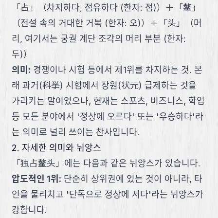
「
占
」
（
차지하다, 점유하다 (한자: 점)
）
＋
「
鳌
」
（
전설 속의 거대한 거북 (한자: 오)
）
＋
「
头
」
（
머
리, 여기서는 궁궐 계단 조각의 머리 부분 (한자:
두)
）
의미
:
경쟁이나 시험 등에서 제1위를 차지하는 것. 본
래 과거(科挙) 시험에서 장원(状元) 급제하는 것을
가리키는 말이었으나, 현재는 스포츠, 비즈니스, 학업
등 모든 분야에서 '정상에 오르다' 또는 '우승하다'라
는 의미로 널리 쓰이는 찬사입니다.
2. 자세한 의미와 뉘앙스
「
独占鳌头
」
에는 다음과 같은 뉘앙스가 있습니다.
압도적인 1위
:
단순히 상위권에 있는 것이 아니라, 타
인을 물리치고 '단독으로 정상에 서다'라는 뉘앙스가
강합니다.