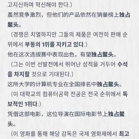
고지신하며 혁신해야 한다.
）
虽然竞争激烈，但他们的产品依然在销量榜上
独占
鳌头
。
（
경쟁은 치열하지만 그들의 제품은 여전히 판매 순
위에서
부동의 1위를 지키고 있다
.
）
他在这次选拔赛中表现出色，有望
独占鳌头
。
（
그는 이번 선발전에서 뛰어난 성적을 거두어
수석
을 차지할
것으로 기대된다.
）
这所大学的计算机专业在全国排名中
独占鳌头
。
（
이 대학교의 컴퓨터공학 전공은 전국 순위에서
독
보적인 1위다
.
）
凭借这部电影，这位导演在国际电影节上
独占鳌
头
。
（
이 영화를 통해 해당 감독은 국제 영화제에서
최고