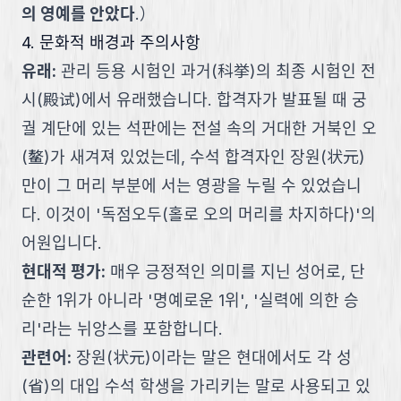
의 영예를 안았다
.
）
4. 문화적 배경과 주의사항
유래
:
관리 등용 시험인 과거(科挙)의 최종 시험인 전
시(殿试)에서 유래했습니다. 합격자가 발표될 때 궁
궐 계단에 있는 석판에는 전설 속의 거대한 거북인 오
(鳌)가 새겨져 있었는데, 수석 합격자인 장원(状元)
만이 그 머리 부분에 서는 영광을 누릴 수 있었습니
다. 이것이 '독점오두(홀로 오의 머리를 차지하다)'의
어원입니다.
현대적 평가
:
매우 긍정적인 의미를 지닌 성어로, 단
순한 1위가 아니라 '명예로운 1위', '실력에 의한 승
리'라는 뉘앙스를 포함합니다.
관련어
:
장원(状元)이라는 말은 현대에서도 각 성
(省)의 대입 수석 학생을 가리키는 말로 사용되고 있