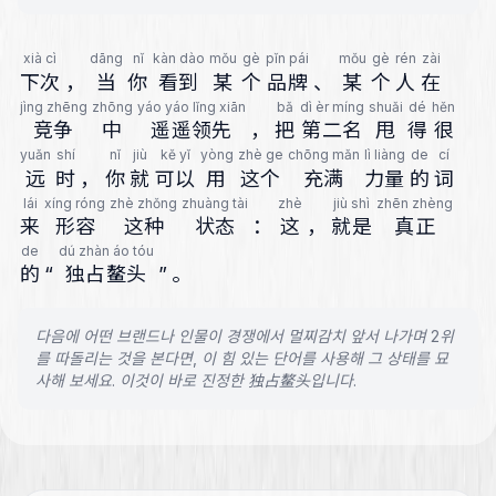
xià cì
dāng
nǐ
kàn dào
mǒu
gè
pǐn pái
mǒu
gè
rén
zài
下次
，
当
你
看到
某
个
品牌
、
某
个
人
在
jìng zhēng
zhōng
yáo yáo lǐng xiān
bǎ
dì èr míng
shuǎi
dé
hěn
竞争
中
遥遥领先
，
把
第二名
甩
得
很
yuǎn
shí
nǐ
jiù
kě yǐ
yòng
zhè ge
chōng mǎn
lì liàng
de
cí
远
时
，
你
就
可以
用
这个
充满
力量
的
词
lái
xíng róng
zhè zhǒng
zhuàng tài
zhè
jiù shì
zhēn zhèng
来
形容
这种
状态
：
这
，
就是
真正
de
dú zhàn áo tóu
的
“
独占鳌头
”
。
다음에 어떤 브랜드나 인물이 경쟁에서 멀찌감치 앞서 나가며 2위
를 따돌리는 것을 본다면, 이 힘 있는 단어를 사용해 그 상태를 묘
사해 보세요. 이것이 바로 진정한 独占鳌头입니다.