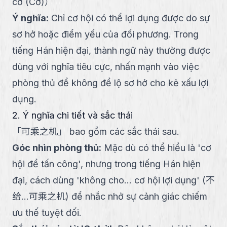
cơ (Cơ)
）
Ý nghĩa
:
Chỉ cơ hội có thể lợi dụng được do sự
sơ hở hoặc điểm yếu của đối phương. Trong
tiếng Hán hiện đại, thành ngữ này thường được
dùng với nghĩa tiêu cực, nhấn mạnh vào việc
phòng thủ để không để lộ sơ hở cho kẻ xấu lợi
dụng.
2. Ý nghĩa chi tiết và sắc thái
「
可乘之机
」
bao gồm các sắc thái sau.
Góc nhìn phòng thủ
:
Mặc dù có thể hiểu là 'cơ
hội để tấn công', nhưng trong tiếng Hán hiện
đại, cách dùng 'không cho... cơ hội lợi dụng' (不
给...可乘之机) để nhắc nhở sự cảnh giác chiếm
ưu thế tuyệt đối.