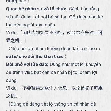
dụng
nào.
)
Quan hệ nhân sự và tổ chức
:
Cảnh báo rằng
sự mất đoàn kết nội bộ sẽ tạo điều kiện cho kẻ
thù bên ngoài xâm nhập.
Ví dụ:
「
团队内部如果不团结，就会给竞争对手
可
乘之机
。
」
（
Nếu nội bộ nhóm không đoàn kết, sẽ tạo ra
sơ hở cho đối thủ khai thác
.
)
Đối phó với lừa đảo
:
Dùng như một lời khuyên
để tránh việc bất cẩn cá nhân bị tội phạm lợi
dụng.
Ví dụ:
「
不要轻易透露个人信息，以免给骗子
可乘
之机
。
」
（
Đừng dễ dàng tiết lộ thông tin cá nhân để