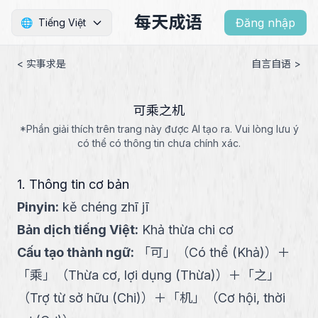
每天成语
Đăng nhập
🌐
Tiếng Việt
< 实事求是
自言自语 >
可乘之机
*Phần giải thích trên trang này được AI tạo ra. Vui lòng lưu ý
có thể có thông tin chưa chính xác.
1. Thông tin cơ bản
Pinyin
:
kě chéng zhī jī
Bản dịch tiếng Việt
:
Khả thừa chi cơ
Cấu tạo thành ngữ
:
「
可
」
（
Có thể (Khả)
）
＋
「
乘
」
（
Thừa cơ, lợi dụng (Thừa)
）
＋
「
之
」
（
Trợ từ sở hữu (Chi)
）
＋
「
机
」
（
Cơ hội, thời