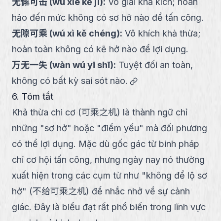
无懈可击
(
wú xiè kě jī
):
Vô giải khả kích; hoàn
hảo đến mức không có sơ hở nào để tấn công.
无隙可乘
(
wú xì kě chéng
):
Vô khích khả thừa;
hoàn toàn không có kẽ hở nào để lợi dụng.
万无一失
(
wàn wú yī shī
):
Tuyệt đối an toàn,
link
không có bất kỳ sai sót nào.
6. Tóm tắt
Khả thừa chi cơ (可乘之机) là thành ngữ chỉ
những "sơ hở" hoặc "điểm yếu" mà đối phương
có thể lợi dụng. Mặc dù gốc gác từ binh pháp
chỉ cơ hội tấn công, nhưng ngày nay nó thường
xuất hiện trong các cụm từ như "không để lộ sơ
hở" (不给可乘之机) để nhắc nhở về sự cảnh
giác. Đây là biểu đạt rất phổ biến trong lĩnh vực