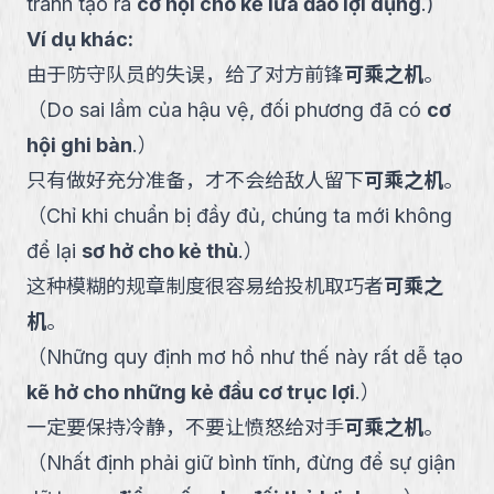
tránh tạo ra
cơ hội cho kẻ lừa đảo lợi dụng
.
)
Ví dụ khác:
由于防守队员的失误，给了对方前锋
可乘之机
。
（
Do sai lầm của hậu vệ, đối phương đã có
cơ
hội ghi bàn
.
）
只有做好充分准备，才不会给敌人留下
可乘之机
。
（
Chỉ khi chuẩn bị đầy đủ, chúng ta mới không
để lại
sơ hở cho kẻ thù
.
）
这种模糊的规章制度很容易给投机取巧者
可乘之
机
。
（
Những quy định mơ hồ như thế này rất dễ tạo
kẽ hở cho những kẻ đầu cơ trục lợi
.
）
一定要保持冷静，不要让愤怒给对手
可乘之机
。
（
Nhất định phải giữ bình tĩnh, đừng để sự giận