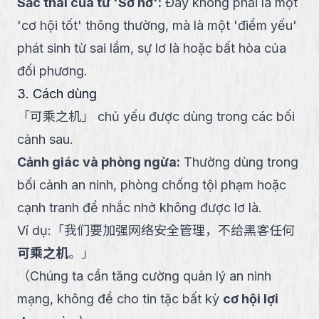
Sắc thái của từ 'Sơ hở'
:
Đây không phải là một
'cơ hội tốt' thông thường, mà là một 'điểm yếu'
phát sinh từ sai lầm, sự lơ là hoặc bất hòa của
đối phương.
3. Cách dùng
「
可乘之机
」
chủ yếu được dùng trong các bối
cảnh sau.
Cảnh giác và phòng ngừa
:
Thường dùng trong
bối cảnh an ninh, phòng chống tội phạm hoặc
cạnh tranh để nhắc nhở không được lơ là.
Ví dụ:
「
我们要加强网络安全管理，不给黑客任何
可乘之机
。
」
（
Chúng ta cần tăng cường quản lý an ninh
mạng, không để cho tin tặc bất kỳ
cơ hội lợi