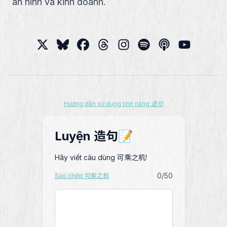
an ninh và kinh doanh.
Hướng dẫn sử dụng tính năng 造句
Luyện 造句📝
Hãy viết câu dùng 可乘之机!
0
/50
Sao chép 可乘之机