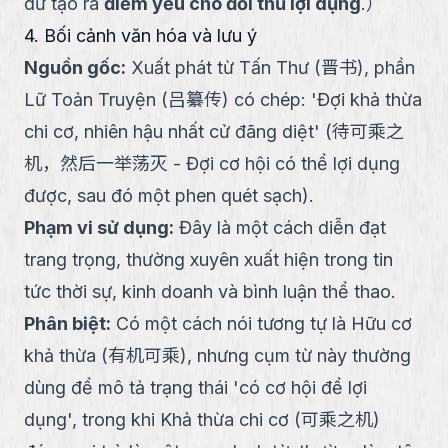
dữ tạo ra
điểm yếu cho đối thủ lợi dụng
.
）
4. Bối cảnh văn hóa và lưu ý
Nguồn gốc
:
Xuất phát từ Tấn Thư (晋书), phần
Lữ Toản Truyện (吕纂传) có chép: 'Đợi khả thừa
chi cơ, nhiên hậu nhất cử đãng diệt' (待可乘之
机，然后一举荡灭 - Đợi cơ hội có thể lợi dụng
được, sau đó một phen quét sạch).
Phạm vi sử dụng
:
Đây là một cách diễn đạt
trang trọng, thường xuyên xuất hiện trong tin
tức thời sự, kinh doanh và bình luận thể thao.
Phân biệt
:
Có một cách nói tương tự là Hữu cơ
khả thừa (有机可乘), nhưng cụm từ này thường
dùng để mô tả trạng thái 'có cơ hội để lợi
dụng', trong khi Khả thừa chi cơ (可乘之机)