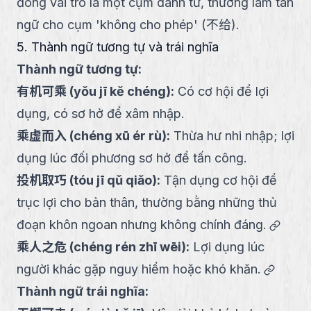
đóng vai trò là một cụm danh từ, thường làm tân
ngữ cho cụm 'không cho phép' (不给).
5. Thành ngữ tương tự và trái nghĩa
Thành ngữ tương tự:
有机可乘
(
yǒu jī kě chéng
):
Có cơ hội để lợi
dụng, có sơ hở để xâm nhập.
乘虚而入
(
chéng xū ér rù
):
Thừa hư nhi nhập; lợi
dụng lúc đối phương sơ hở để tấn công.
投机取巧
(
tóu jī qǔ qiǎo
):
Tận dụng cơ hội để
trục lợi cho bản thân, thường bằng những thủ
link
đoạn khôn ngoan nhưng không chính đáng.
乘人之危
(
chéng rén zhī wēi
):
Lợi dụng lúc
link
người khác gặp nguy hiểm hoặc khó khăn.
Thành ngữ trái nghĩa: