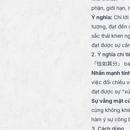
phận, giới hạn,
Ý nghĩa
:
Chỉ lờ
tượng, đạt đến 
sắc thái khen n
đạt được sự cân
2. Ý nghĩa chi ti
「
恰如其分
」
ba
Nhấn mạnh tín
việc đối chiếu 
đạt được sự "xứ
Sự vắng mặt củ
cũng không khiê
hàm ý sự công 
3. Cách dùng