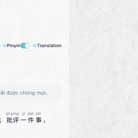
Pinyin
Translation
 bắt được chừng mực.
pī píng
yī
jiàn
shì
；
批评
一
件
事
，