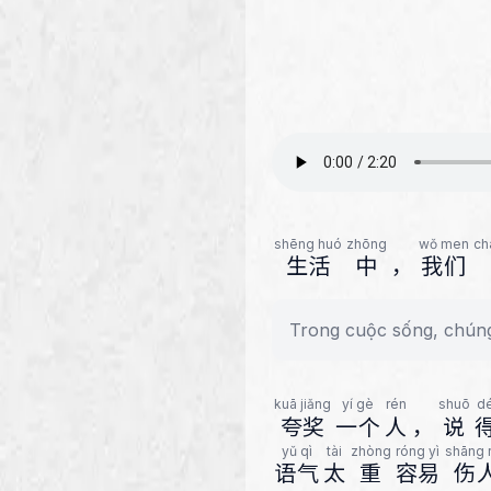
shēng huó
zhōng
wǒ men
ch
生活
中
，
我们
Trong cuộc sống, chúng
kuā jiǎng
yí gè
rén
shuō
d
夸奖
一个
人
，
说
yǔ qì
tài
zhòng
róng yì
shāng 
语气
太
重
容易
伤