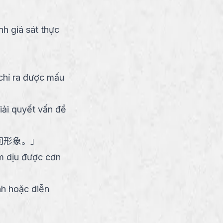
h giá sát thực
 chỉ ra được mấu
iải quyết vấn đề
司形象。
」
àm dịu được cơn
nh hoặc diễn