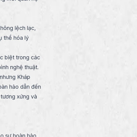
hông lệch lạc,
ụ thể hóa lý
c biệt trong các
bình nghệ thuật.
, nhưng Kháp
oàn hảo dẫn đến
 tương xứng và
ào sự hoàn hảo