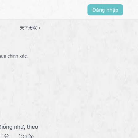
Đăng nhập
天下无双 >
hưa chính xác.
Giống như, theo
「
分
」
（
Chức