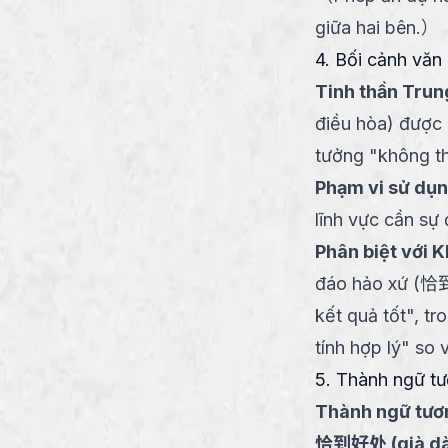
giữa hai bên.
）
4. Bối cảnh văn 
Tinh thần Tru
điều hòa) được 
tưởng "không th
Phạm vi sử dụ
lĩnh vực cần sự 
Phân biệt với
đáo hảo xứ (恰到
kết quả tốt", t
tính hợp lý" so 
5. Thành ngữ tươ
Thành ngữ tươn
恰到好处
(
qià d