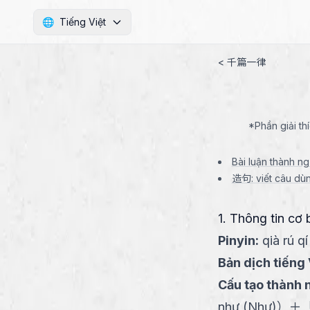
🌐
Tiếng Việt
< 千篇一律
*Phần giải th
Bài luận thành n
造句: viết câu dù
1. Thông tin cơ 
Pinyin
:
qià rú qí
Bản dịch tiếng 
Cấu tạo thành 
như (Như)
）
＋