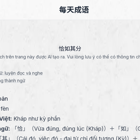
每天成语
恰如其分
ích trên trang này được AI tạo ra. Vui lòng lưu ý có thể có thông tin c
gữ: luyện đọc và nghe
ng thành ngữ
bản
 fèn
Việt
:
Kháp như kỳ phần
ngữ
:
「
恰
」
（
Vừa đúng, đúng lúc (Kháp)
）
＋
「
如
」
（
「
其
」
（
Cái đó, việc đó - đại từ chỉ đối tượng (Kỳ)
）
＋