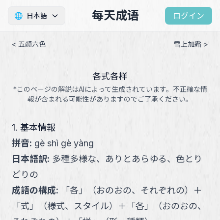
每天成语
ログイン
🌐
日本語
< 五颜六色
雪上加霜 >
各式各样
*このページの解説はAIによって生成されています。不正確な情
報が含まれる可能性がありますのでご了承ください。
1. 基本情報
拼音
:
gè shì gè yàng
日本語訳
:
多種多様な、ありとあらゆる、色とり
どりの
成語の構成
:
「
各
」
（
おのおの、それぞれの
）
＋
「
式
」
（
様式、スタイル
）
＋
「
各
」
（
おのおの、