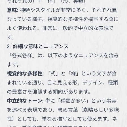
それぞれの
）
＋
「
样
」
（
形、種類
）
意味
:
種類やスタイルが非常に多く、それぞれ異
なっている様子。視覚的な多様性を描写する際に
よく使われる、非常に一般的で中立的な表現で
す。
2. 詳細な意味とニュアンス
「
各式各样
」
は、以下のようなニュアンスを含み
ます。
視覚的な多様性
:
「式」と「様」という文字が含
まれている通り、目に見える形、デザイン、種類
の豊富さを強調する傾向があります。
中立的なトーン
:
単に「種類が多い」という事実
を述べる表現であり、褒め言葉（素晴らしい多様
性）としても、単なる描写としても使えます。ネ