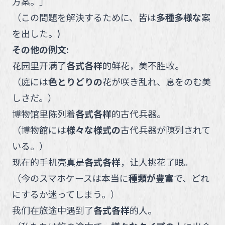
方案。
」
（
この問題を解決するために、皆は
多種多様な
案
を出した。
)
その他の例文:
花园里开满了
各式各样
的鲜花，美不胜收。
（
庭には
色とりどりの
花が咲き乱れ、息をのむ美
しさだ。
）
博物馆里陈列着
各式各样
的古代兵器。
（
博物館には
様々な様式の
古代兵器が陳列されて
いる。
）
现在的手机壳真是
各式各样
，让人挑花了眼。
（
今のスマホケースは本当に
種類が豊富
で、どれ
にするか迷ってしまう。
）
我们在旅途中遇到了
各式各样
的人。