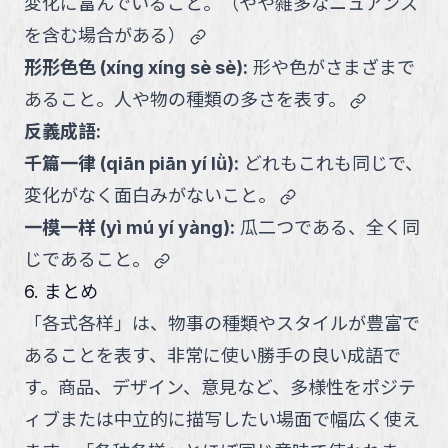
変化に富んでいること。（やや雑多なニュアンス
link
を含む場合がある）
形形色色
(
xíng xíng sè sè
):
形や色がさまざまで
link
あること。人や物の種類の多さを表す。
反義成語:
千篇一律
(
qiān piān yí lǜ
):
どれもこれも同じで、
link
変化がなく面白みがないこと。
一模一样
(
yì mú yí yàng
):
瓜二つである、全く同
link
じであること。
6. まとめ
「各式各样」は、物事の種類やスタイルが豊富で
あることを表す、非常に使い勝手の良い成語で
す。商品、デザイン、意見など、多様性をポジテ
ィブまたは中立的に描写したい場面で幅広く使え