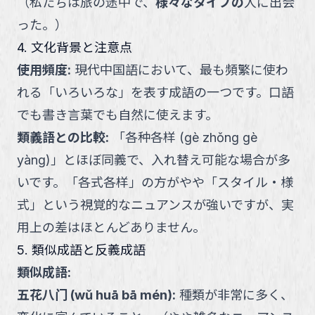
（
私たちは旅の途中で、
様々なタイプの
人に出会
った。
）
4. 文化背景と注意点
使用頻度
:
現代中国語において、最も頻繁に使わ
れる「いろいろな」を表す成語の一つです。口語
でも書き言葉でも自然に使えます。
類義語との比較
:
「各种各样 (gè zhǒng gè
yàng)」とほぼ同義で、入れ替え可能な場合が多
いです。「各式各样」の方がやや「スタイル・様
式」という視覚的なニュアンスが強いですが、実
用上の差はほとんどありません。
5. 類似成語と反義成語
類似成語:
五花八门
(
wǔ huā bā mén
):
種類が非常に多く、