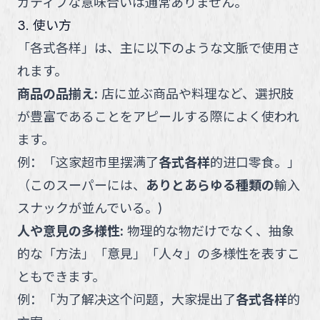
ガティブな意味合いは通常ありません。
3. 使い方
「
各式各样
」
は、主に以下のような文脈で使用さ
れます。
商品の品揃え
:
店に並ぶ商品や料理など、選択肢
が豊富であることをアピールする際によく使われ
ます。
例：
「
这家超市里摆满了
各式各样
的进口零食。
」
（
このスーパーには、
ありとあらゆる種類の
輸入
スナックが並んでいる。
)
人や意見の多様性
:
物理的な物だけでなく、抽象
的な「方法」「意見」「人々」の多様性を表すこ
ともできます。
例：
「
为了解决这个问题，大家提出了
各式各样
的