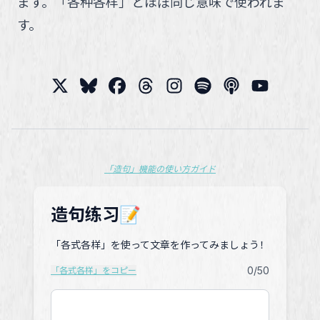
ます。「各种各样」とほぼ同じ意味で使われま
す。
「造句」機能の使い方ガイド
造句练习📝
「各式各样」を使って文章を作ってみましょう！
0
/50
「各式各样」をコピー