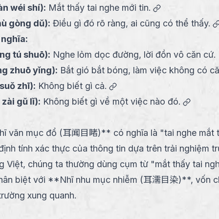
link
àn wéi shí
):
Mắt thấy tai nghe mới tin.
ù gòng dǔ
):
Điều gì đó rõ ràng, ai cũng có thể thấy.
 nghĩa:
īng tú shuō
):
Nghe lỏm dọc đường, lời đồn vô căn cứ.
ng zhuō yǐng
):
Bắt gió bắt bóng, làm việc không có că
link
 suǒ zhī
):
Không biết gì cả.
link
zài gǔ lǐ
):
Không biết gì về một việc nào đó.
ĩ văn mục đổ (耳闻目睹)** có nghĩa là "tai nghe mắt 
nh tính xác thực của thông tin dựa trên trải nghiệm t
ng Việt, chúng ta thường dùng cụm từ "mắt thấy tai ngh
phân biệt với **Nhĩ nhu mục nhiễm (耳濡目染)**, vốn c
trường xung quanh.