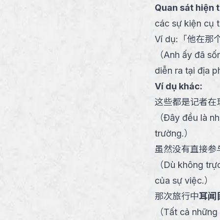
Quan sát hiện 
các sự kiện cụ t
Ví dụ:
「
他在那
（
Anh ấy đã số
diễn ra tại địa 
Ví dụ khác:
这些都是记者在
（
Đây đều là nh
trường.
）
虽然没有直接参
（
Dù không trực
của sự việc.
）
那次旅行中
耳闻
（
Tất cả những