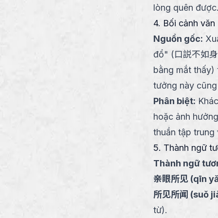
lòng quên được
4. Bối cảnh văn 
Nguồn gốc
:
Xuấ
đổ" (口説不如身逢，
bằng mắt thấy)
tưởng này cũng
Phân biệt
:
Khác
hoặc ảnh hưởng
thuần tập trung
5. Thành ngữ tươ
Thành ngữ tươn
亲眼所见
(
qīn yǎ
所见所闻
(
suǒ j
từ).