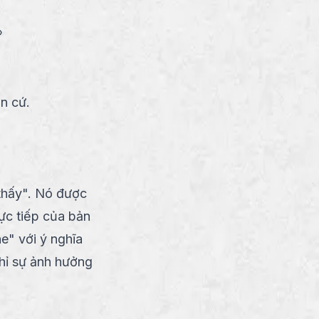
link
n cứ.
thấy". Nó được
rực tiếp của bản
e" với ý nghĩa
hỉ sự ảnh hưởng