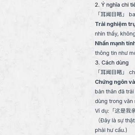
2. Ý nghĩa chi ti
「
耳闻目睹
」
ba
Trải nghiệm trự
nhìn thấy, không
Nhấn mạnh tính
thông tin như mộ
3. Cách dùng
「
耳闻目睹
」
ch
Chứng ngôn và
bản thân đã trả
dùng trong văn 
Ví dụ:
「
这是我
（
Đây là sự thậ
phải hư cấu.
)