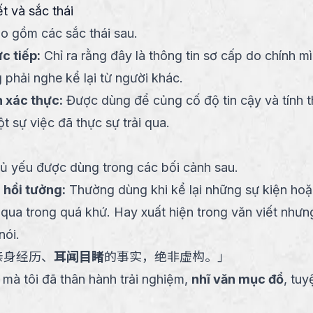
ết và sắc thái
o gồm các sắc thái sau.
c tiếp
:
Chỉ ra rằng đây là thông tin sơ cấp do chính m
 phải nghe kể lại từ người khác.
 xác thực
:
Được dùng để củng cố độ tin cậy và tính t
t sự việc đã thực sự trải qua.
ủ yếu được dùng trong các bối cảnh sau.
 hồi tưởng
:
Thường dùng khi kể lại những sự kiện hoặ
i qua trong quá khứ. Hay xuất hiện trong văn viết như
nói.
亲身经历、
耳闻目睹
的事实，绝非虚构。
」
t mà tôi đã thân hành trải nghiệm,
nhĩ văn mục đổ
, tuy