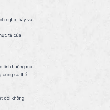
ình nghe thấy và
hực tế của
c tình huống mà
ng cũng có thể
ệt đối không