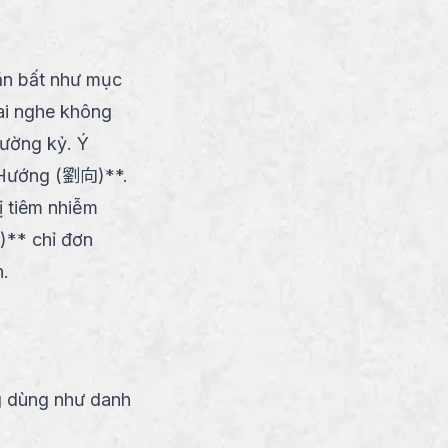
văn bất như mục
 nghe không
ường kỷ. Ý
 Hướng (劉向)**.
 tiêm nhiễm
** chỉ đơn
n.
g dùng như danh