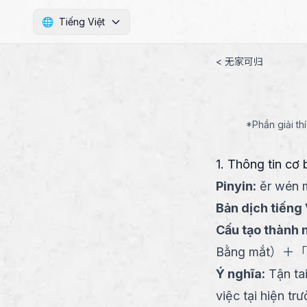
🌐
Tiếng Việt
< 无家可归
*Phần giải th
1. Thông tin cơ 
Pinyin
:
ěr wén 
Bản dịch tiếng 
Cấu tạo thành 
Bằng mắt
）
＋
「
Ý nghĩa
:
Tận ta
việc tại hiện tr