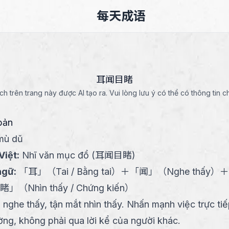
每天成语
耳闻目睹
ích trên trang này được AI tạo ra. Vui lòng lưu ý có thể có thông tin c
bản
mù dǔ
Việt
:
Nhĩ văn mục đổ (耳闻目睹)
ngữ
:
「
耳
」
（
Tai / Bằng tai
）
＋
「
闻
」
（
Nghe thấy
）
＋
睹
」
（
Nhìn thấy / Chứng kiến
）
i nghe thấy, tận mắt nhìn thấy. Nhấn mạnh việc trực ti
ường, không phải qua lời kể của người khác.