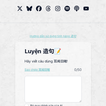
Hướng dẫn sử dụng tính năng 造句
Luyện 造句📝
Hãy viết câu dùng 耳闻目睹!
0
/50
Sao chép 耳闻目睹
Bỏ qua chỉnh sửa của AI