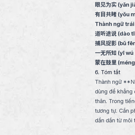
眼见为实
(
yǎn ji
有目共睹
(
yǒu m
Thành ngữ trái
道听途说
(
dào t
捕风捉影
(
bǔ fē
一无所知
(
yī wú
蒙在鼓里
(
méng 
6. Tóm tắt
Thành ngữ **Nh
dùng để khẳng đị
thân. Trong tiế
tương tự. Cần 
dần dần từ môi 