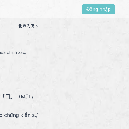
Đăng nhập
化险为夷 >
hưa chính xác.
「
目
」
（
Mắt /
ếp chứng kiến sự