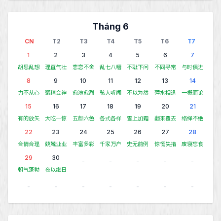
Tháng 6
CN
T2
T3
T4
T5
T6
T7
1
2
3
4
5
6
7
胡思乱想
理直气壮
恋恋不舍
乱七八糟
不耻下问
不同寻常
与时俱进
8
9
10
11
12
13
14
力不从心
聚精会神
愈演愈烈
骇人听闻
不以为然
萍水相逢
一概而论
15
16
17
18
19
20
21
有的放矢
大吃一惊
五颜六色
各式各样
雪上加霜
翻来覆去
络绎不绝
22
23
24
25
26
27
28
合情合理
兢兢业业
丰富多彩
千家万户
史无前例
惊慌失措
废寝忘食
29
30
-
-
-
-
-
朝气蓬勃
夜以继日
-
-
-
-
-
-
-