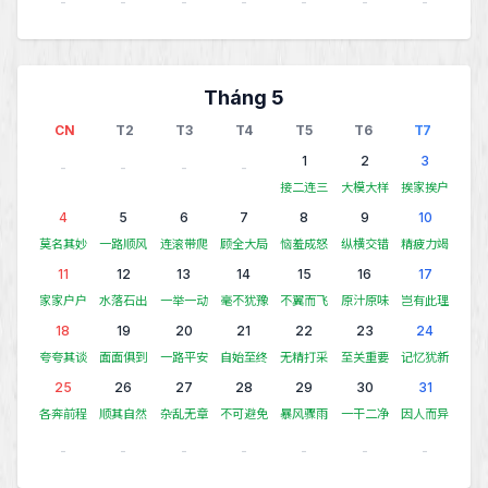
-
-
-
-
-
-
-
Tháng 5
CN
T2
T3
T4
T5
T6
T7
1
2
3
-
-
-
-
接二连三
大模大样
挨家挨户
4
5
6
7
8
9
10
莫名其妙
一路顺风
连滚带爬
顾全大局
恼羞成怒
纵横交错
精疲力竭
11
12
13
14
15
16
17
家家户户
水落石出
一举一动
毫不犹豫
不翼而飞
原汁原味
岂有此理
18
19
20
21
22
23
24
夸夸其谈
面面俱到
一路平安
自始至终
无精打采
至关重要
记忆犹新
25
26
27
28
29
30
31
各奔前程
顺其自然
杂乱无章
不可避免
暴风骤雨
一干二净
因人而异
-
-
-
-
-
-
-