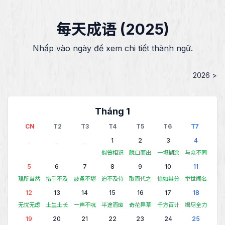
每天成语 (2025)
Nhấp vào ngày để xem chi tiết thành ngữ.
2026 >
Tháng 1
CN
T2
T3
T4
T5
T6
T7
1
2
3
4
-
-
-
似曾相识
脱口而出
一塌糊涂
与众不同
5
6
7
8
9
10
11
理所当然
措手不及
疲惫不堪
迫不及待
取而代之
恰如其分
举世闻名
12
13
14
15
16
17
18
无忧无虑
土生土长
一声不吭
半途而废
奇花异草
千方百计
竭尽全力
19
20
21
22
23
24
25