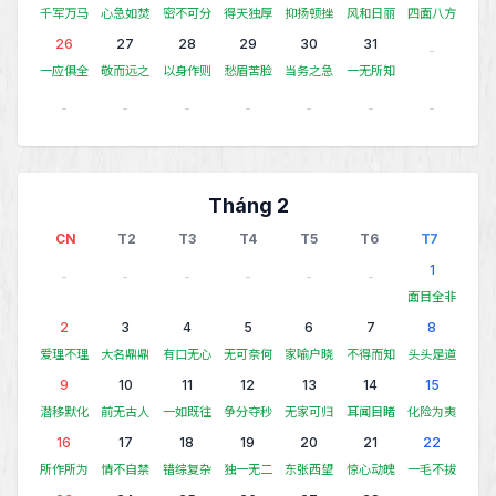
千军万马
心急如焚
密不可分
得天独厚
抑扬顿挫
风和日丽
四面八方
26
27
28
29
30
31
-
一应俱全
敬而远之
以身作则
愁眉苦脸
当务之急
一无所知
-
-
-
-
-
-
-
Tháng 2
CN
T2
T3
T4
T5
T6
T7
1
-
-
-
-
-
-
面目全非
2
3
4
5
6
7
8
爱理不理
大名鼎鼎
有口无心
无可奈何
家喻户晓
不得而知
头头是道
9
10
11
12
13
14
15
潜移默化
前无古人
一如既往
争分夺秒
无家可归
耳闻目睹
化险为夷
16
17
18
19
20
21
22
所作所为
情不自禁
错综复杂
独一无二
东张西望
惊心动魄
一毛不拔