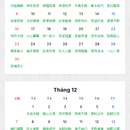
引经据典
举世无双
顺理成章
异想天开
半真半假
垂头丧气
变幻莫测
9
10
11
12
13
14
15
似是而非
与日俱增
斩草除根
水涨船高
无所作为
无话可说
源源不断
16
17
18
19
20
21
22
恍然大悟
小心翼翼
举一反三
无足轻重
足智多谋
惊天动地
别具匠心
23
24
25
26
27
28
29
艰苦奋斗
袖手旁观
应有尽有
引人入胜
发愤图强
想方设法
一心一意
30
-
-
-
-
-
-
无情无义
Tháng 12
CN
T2
T3
T4
T5
T6
T7
1
2
3
4
5
6
-
半信半疑
粗心大意
无可厚非
哭笑不得
意料之外
后顾之忧
7
8
9
10
11
12
13
精打细算
任人宰割
胸有成竹
左顾右盼
身不由己
无所事事
如愿以偿