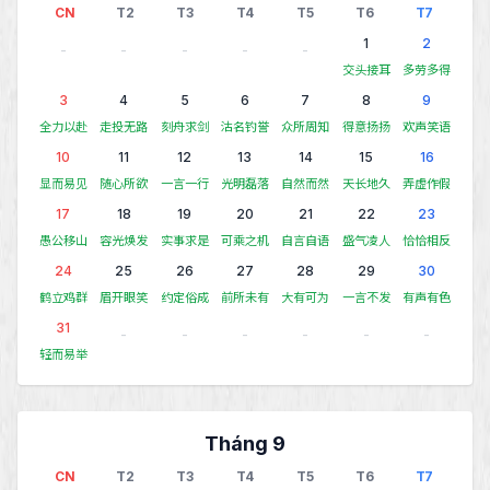
CN
T2
T3
T4
T5
T6
T7
1
2
-
-
-
-
-
交头接耳
多劳多得
3
4
5
6
7
8
9
全力以赴
走投无路
刻舟求剑
沽名钓誉
众所周知
得意扬扬
欢声笑语
10
11
12
13
14
15
16
显而易见
随心所欲
一言一行
光明磊落
自然而然
天长地久
弄虚作假
17
18
19
20
21
22
23
愚公移山
容光焕发
实事求是
可乘之机
自言自语
盛气凌人
恰恰相反
24
25
26
27
28
29
30
鹤立鸡群
眉开眼笑
约定俗成
前所未有
大有可为
一言不发
有声有色
31
-
-
-
-
-
-
轻而易举
Tháng 9
CN
T2
T3
T4
T5
T6
T7