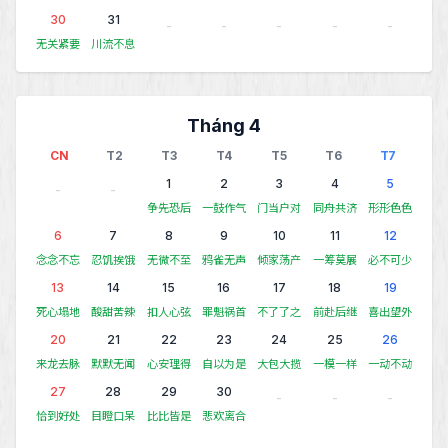
30
31
-
-
-
-
-
无关紧要
川流不息
Tháng 4
CN
T2
T3
T4
T5
T6
T7
1
2
3
4
5
-
-
争先恐后
一鼓作气
门当户对
同舟共济
形形色色
6
7
8
9
10
11
12
念念不忘
忍饥挨饿
无微不至
鸦雀无声
倾家荡产
一筹莫展
必不可少
13
14
15
16
17
18
19
死心塌地
酸甜苦辣
扣人心弦
罪魁祸首
不了了之
前赴后继
喜出望外
20
21
22
23
24
25
26
来龙去脉
默默无闻
心安理得
自以为是
大包大揽
一模一样
一动不动
27
28
29
30
-
-
-
恰到好处
目瞪口呆
比比皆是
悲欢离合