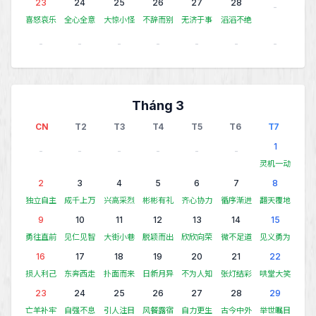
23
24
25
26
27
28
-
喜怒哀乐
全心全意
大惊小怪
不辞而别
无济于事
滔滔不绝
-
-
-
-
-
-
-
Tháng 3
CN
T2
T3
T4
T5
T6
T7
1
-
-
-
-
-
-
灵机一动
2
3
4
5
6
7
8
独立自主
成千上万
兴高采烈
彬彬有礼
齐心协力
循序渐进
翻天覆地
9
10
11
12
13
14
15
勇往直前
见仁见智
大街小巷
脱颖而出
欣欣向荣
微不足道
见义勇为
16
17
18
19
20
21
22
损人利己
东奔西走
扑面而来
日新月异
不为人知
张灯结彩
哄堂大笑
23
24
25
26
27
28
29
亡羊补牢
自强不息
引人注目
风餐露宿
自力更生
古今中外
举世瞩目