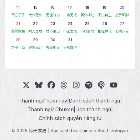
14
15
16
17
18
19
20
不亦乐乎
大公无私
无能为力
一事无成
朝夕相处
不由自主
指手画脚
21
22
23
24
25
26
27
熙熙攘攘
乘人之危
赞不绝口
不正之风
不约而同
相提并论
七嘴八舌
28
29
30
31
-
-
-
势不可当
寥寥无几
天经地义
怡然自得
-
-
-
-
-
-
-
Thành ngữ hôm nay
|
Danh sách thành ngữ
|
Thành ngữ Chuken
|
Lịch thành ngữ
|
Chính sách quyền riêng tư
© 2026 每天成语 | Vận hành bởi:
Chinese Short Dialogue