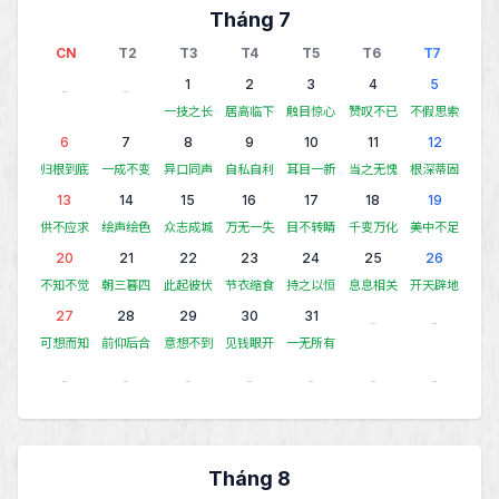
Tháng 7
CN
T2
T3
T4
T5
T6
T7
1
2
3
4
5
-
-
一技之长
居高临下
触目惊心
赞叹不已
不假思索
6
7
8
9
10
11
12
归根到底
一成不变
异口同声
自私自利
耳目一新
当之无愧
根深蒂固
13
14
15
16
17
18
19
供不应求
绘声绘色
众志成城
万无一失
目不转睛
千变万化
美中不足
20
21
22
23
24
25
26
不知不觉
朝三暮四
此起彼伏
节衣缩食
持之以恒
息息相关
开天辟地
27
28
29
30
31
-
-
可想而知
前仰后合
意想不到
见钱眼开
一无所有
-
-
-
-
-
-
-
Tháng 8