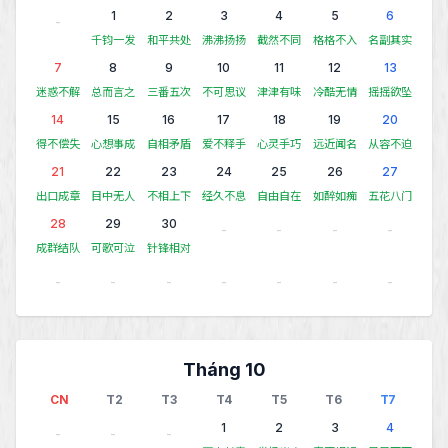
1
2
3
4
5
6
-
千钧一发
和平共处
沸沸扬扬
截然不同
格格不入
名副其实
7
8
9
10
11
12
13
迷惑不解
总而言之
三番五次
不可思议
津津有味
冷酷无情
摇摇欲坠
14
15
16
17
18
19
20
得不偿失
心想事成
自相矛盾
爱不释手
心灵手巧
远近闻名
从容不迫
21
22
23
24
25
26
27
出口成章
目中无人
不相上下
经久不息
自由自在
如醉如痴
五花八门
28
29
30
-
-
-
-
成群结队
可歌可泣
针锋相对
-
-
-
-
-
-
-
Tháng 10
CN
T2
T3
T4
T5
T6
T7
1
2
3
4
-
-
-