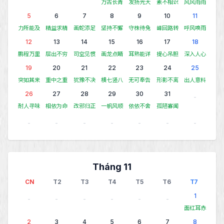
万古长青
发扬光大
素不相识
风风雨雨
5
6
7
8
9
10
11
力所能及
精益求精
画蛇添足
坚持不懈
守株待兔
峰回路转
呼风唤雨
12
13
14
15
16
17
18
鹏程万里
层出不穷
司空见惯
画龙点睛
耳熟能详
提心吊胆
深入人心
19
20
21
22
23
24
25
突如其来
重中之重
犹豫不决
横七竖八
无可奉告
形影不离
出人意料
26
27
28
29
30
31
-
耐人寻味
相依为命
改邪归正
一帆风顺
依依不舍
孤陋寡闻
-
-
-
-
-
-
-
Tháng 11
CN
T2
T3
T4
T5
T6
T7
1
-
-
-
-
-
-
面红耳赤
2
3
4
5
6
7
8